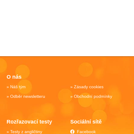
O nás
Náš tým
Zásady cookies
Odběr newsletteru
Obchodní podmínky
Rozřazovací testy
Sociální sítě
Testy z angličtiny
Facebook