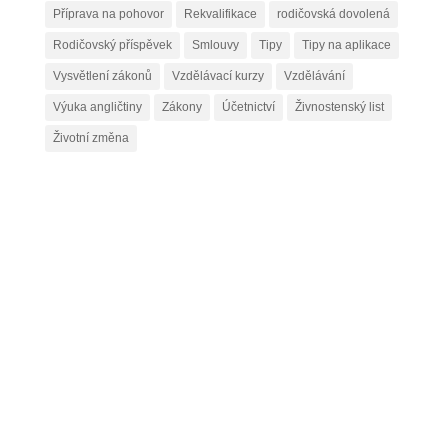
Příprava na pohovor
Rekvalifikace
rodičovská dovolená
Rodičovský příspěvek
Smlouvy
Tipy
Tipy na aplikace
Vysvětlení zákonů
Vzdělávací kurzy
Vzdělávání
Výuka angličtiny
Zákony
Účetnictví
Živnostenský list
Životní změna