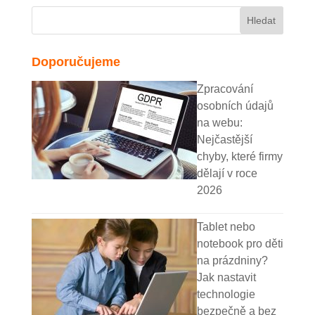
Doporučujeme
Zpracování
osobních údajů
na webu:
Nejčastější
chyby, které firmy
dělají v roce
2026
Tablet nebo
notebook pro děti
na prázdniny?
Jak nastavit
technologie
bezpečně a bez