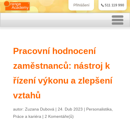
511 119 990
Přihlášení
Rekvalifikační kurzy
Pracovní hodnocení
Kurzy účetnictví
zaměstnanců: nástroj k
Kurzy personalistiky
Kurzy marketingu
řízení výkonu a zlepšení
IT kurzy
vztahů
Jazykové kurzy
autor:
Zuzana Dubová
|
24. Dub 2023
|
Personalistika
,
Práce a kariéra
|
2 Komentáře(ů)
Kontakt