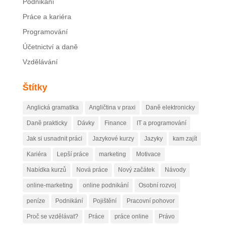
Podnikání
Práce a kariéra
Programování
Účetnictví a daně
Vzdělávání
Štítky
Anglická gramatika
Angličtina v praxi
Daně elektronicky
Daně prakticky
Dávky
Finance
IT a programování
Jak si usnadnit práci
Jazykové kurzy
Jazyky
kam zajít
Kariéra
Lepší práce
marketing
Motivace
Nabídka kurzů
Nová práce
Nový začátek
Návody
online-marketing
online podnikání
Osobní rozvoj
peníze
Podnikání
Pojištění
Pracovní pohovor
Proč se vzdělávat?
Práce
práce online
Právo