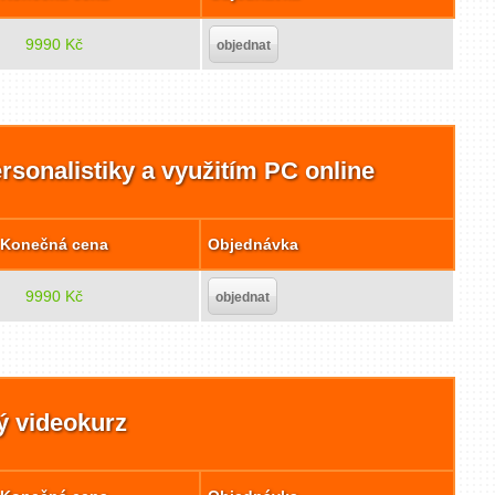
9990 Kč
objednat
rsonalistiky a využitím PC online
Konečná cena
Objednávka
9990 Kč
objednat
ý videokurz