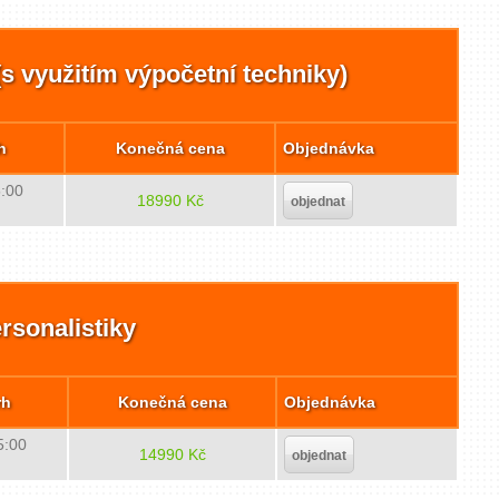
s využitím výpočetní techniky)
h
Konečná cena
Objednávka
5:00
18990 Kč
objednat
rsonalistiky
rh
Konečná cena
Objednávka
5:00
14990 Kč
objednat