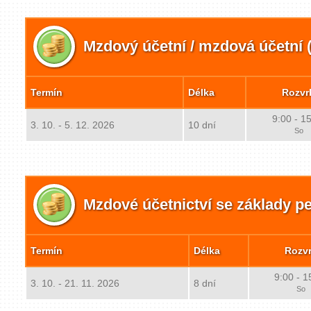
Mzdový účetní / mzdová účetní (
Termín
Délka
Rozvr
9:00 - 1
3. 10. - 5. 12. 2026
10 dní
So
Mzdové účetnictví se základy pe
Termín
Délka
Rozv
9:00 - 1
3. 10. - 21. 11. 2026
8 dní
So