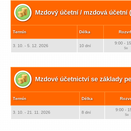
Mzdový účetní / mzdová účetní (
Termín
Délka
Rozvr
9:00 - 1
3. 10. - 5. 12. 2026
10 dní
So
Mzdové účetnictví se základy pe
Termín
Délka
Rozv
9:00 - 1
3. 10. - 21. 11. 2026
8 dní
So