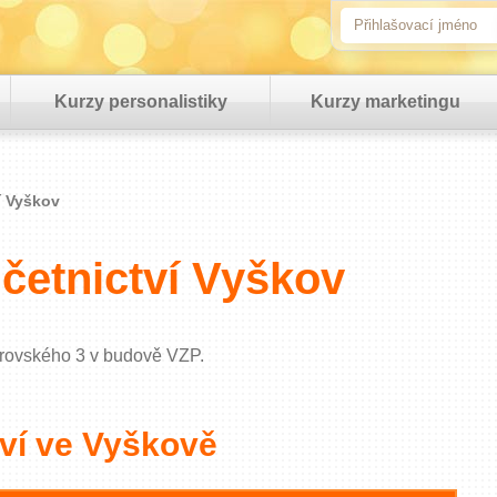
Kurzy personalistiky
Kurzy marketingu
í Vyškov
účetnictví Vyškov
obrovského 3 v budově VZP.
tví ve Vyškově