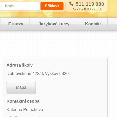
511 119 990
Po - Pá 8:00 - 16:30
IT kurzy
Jazykové kurzy
Kontakt
Adresa školy
Dobrovského 422/3, Vyškov 68201
Mapa
Kontaktní osoba
Kateřina Poláchová