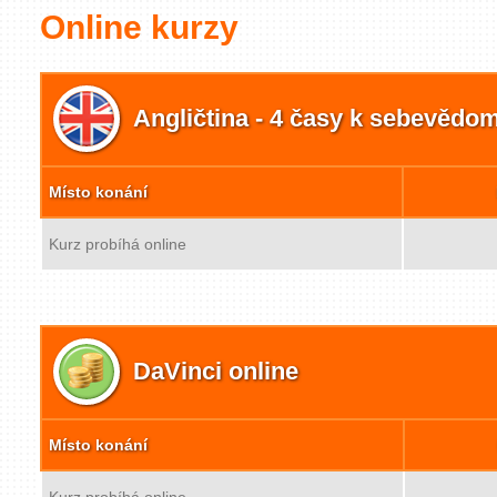
Online kurzy
Angličtina - 4 časy k sebevědo
Místo konání
Kurz probíhá online
DaVinci online
Místo konání
Kurz probíhá online