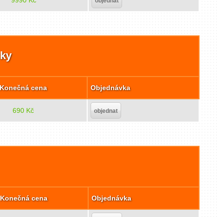
objednat
cky
Konečná cena
Objednávka
690 Kč
objednat
Konečná cena
Objednávka