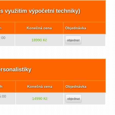
s využitím výpočetní techniky)
h
Konečná cena
Objednávka
5:00
18990 Kč
objednat
rsonalistiky
rh
Konečná cena
Objednávka
5:00
14990 Kč
objednat