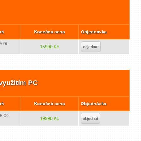
rh
Konečná cena
Objednávka
15:00
15990 Kč
objednat
 využitím PC
rh
Konečná cena
Objednávka
15:00
19990 Kč
objednat