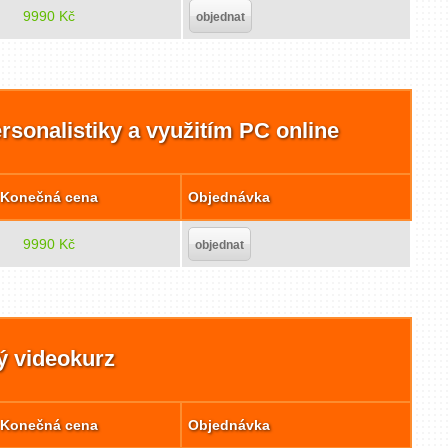
9990 Kč
objednat
rsonalistiky a využitím PC online
Konečná cena
Objednávka
9990 Kč
objednat
ý videokurz
Konečná cena
Objednávka