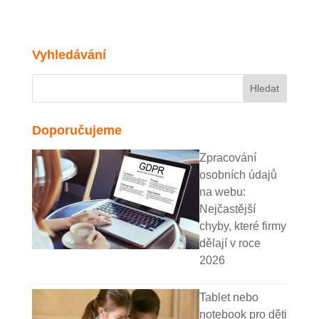
Vyhledávání
Doporučujeme
Zpracování
osobních údajů
na webu:
Nejčastější
chyby, které firmy
dělají v roce
2026
Tablet nebo
notebook pro děti