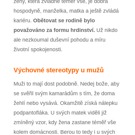
ženy, která zvládne téměř vše, je dobrá
hospodyně, manželka, matka a ještě zvládá
kariéru.
Obětovat se rodině bylo
považováno za formu hrdinství.
Už nikdo
ale nezkoumal duševní pohodu a míru
životní spokojenosti.
Výchovné stereotypy u mužů
Muži to mají dost podobně. Nedej bože, aby
se svěřil svým kamarádům s tím, že doma
žehlí nebo vysává. Okamžitě získá nálepku
podpantofláka. U svých matek viděli již
zmíněný vzor, kdy žena zastane téměř vše
kolem domácnosti. Berou to tedy i u svých