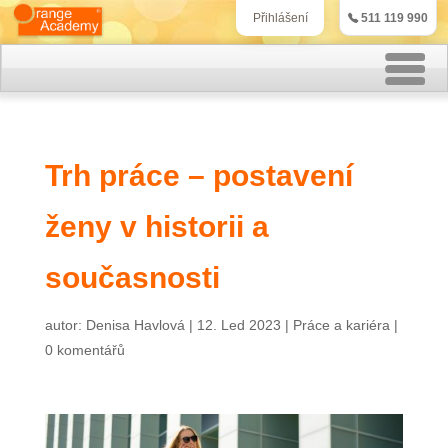
511 119 990
Přihlášení
Rekvalifikační kurzy
Trh práce – postavení
Kurzy účetnictví
ženy v historii a
Kurzy personalistiky
Kurzy marketingu
současnosti
IT kurzy
autor:
Denisa Havlová
|
12. Led 2023
|
Práce a kariéra
|
0 komentářů
Jazykové kurzy
Kontakt