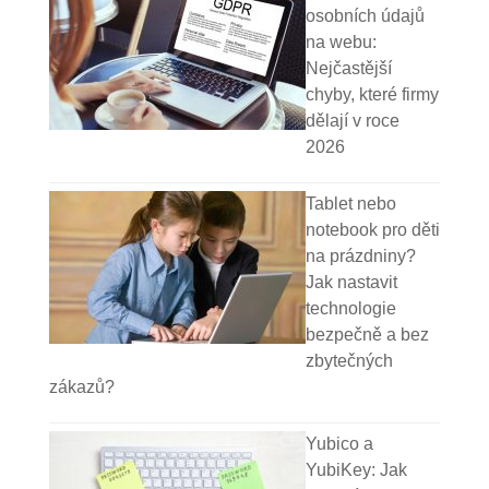
osobních údajů
na webu:
Nejčastější
chyby, které firmy
dělají v roce
2026
Tablet nebo
notebook pro děti
na prázdniny?
Jak nastavit
technologie
bezpečně a bez
zbytečných
zákazů?
Yubico a
YubiKey: Jak