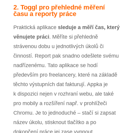
2. Toggl pro přehledné měření
času a reporty práce
Praktická aplikace
sleduje a měří čas, který
věnujete práci
. Měříte si přehledně
strávenou dobu u jednotlivých úkolů či
činností. Report pak snadno odešlete svému
nadřízenému. Tato aplikace se hodí
především pro freelancery, které na základě
těchto výstupních dat fakturují. Appka je
k dispozici nejen v rozhraní webu, ale také
pro mobily a rozšíření např. v prohlížeči
Chromu. Je to jednoduché – stačí si zapsat
název úkolu, stisknout tlačítko a po
dokončení práce jej zase vypnout.