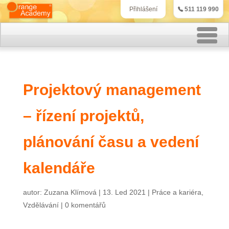
511 119 990
Přihlášení
Rekvalifikační kurzy
Projektový management
Kurzy účetnictví
– řízení projektů,
Kurzy personalistiky
Kurzy marketingu
plánování času a vedení
IT kurzy
kalendáře
Jazykové kurzy
autor:
Zuzana Klímová
|
13. Led 2021
|
Práce a kariéra
,
Vzdělávání
|
0 komentářů
Kontakt