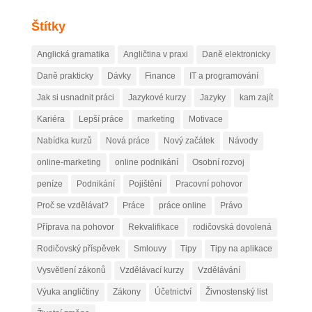
Štítky
Anglická gramatika
Angličtina v praxi
Daně elektronicky
Daně prakticky
Dávky
Finance
IT a programování
Jak si usnadnit práci
Jazykové kurzy
Jazyky
kam zajít
Kariéra
Lepší práce
marketing
Motivace
Nabídka kurzů
Nová práce
Nový začátek
Návody
online-marketing
online podnikání
Osobní rozvoj
peníze
Podnikání
Pojištění
Pracovní pohovor
Proč se vzdělávat?
Práce
práce online
Právo
Příprava na pohovor
Rekvalifikace
rodičovská dovolená
Rodičovský příspěvek
Smlouvy
Tipy
Tipy na aplikace
Vysvětlení zákonů
Vzdělávací kurzy
Vzdělávání
Výuka angličtiny
Zákony
Účetnictví
Živnostenský list