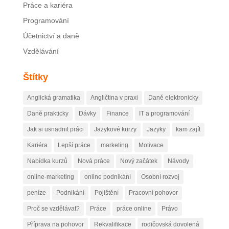
Práce a kariéra
Programování
Účetnictví a daně
Vzdělávání
Štítky
Anglická gramatika
Angličtina v praxi
Daně elektronicky
Daně prakticky
Dávky
Finance
IT a programování
Jak si usnadnit práci
Jazykové kurzy
Jazyky
kam zajít
Kariéra
Lepší práce
marketing
Motivace
Nabídka kurzů
Nová práce
Nový začátek
Návody
online-marketing
online podnikání
Osobní rozvoj
peníze
Podnikání
Pojištění
Pracovní pohovor
Proč se vzdělávat?
Práce
práce online
Právo
Příprava na pohovor
Rekvalifikace
rodičovská dovolená