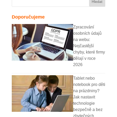
Doporučujeme
Zpracování
osobních údajů
na webu:
Nejčastější
chyby, které firmy
dělají v roce
2026
Tablet nebo
notebook pro děti
na prázdniny?
Jak nastavit
technologie
bezpečně a bez
zbytečných