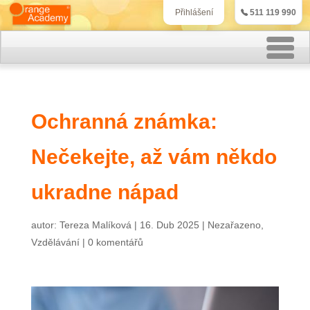
511 119 990
Přihlášení
Rekvalifikační kurzy
Ochranná známka:
Kurzy účetnictví
Nečekejte, až vám někdo
Kurzy personalistiky
Kurzy marketingu
ukradne nápad
IT kurzy
autor:
Tereza Malíková
|
16. Dub 2025
|
Nezařazeno
,
Vzdělávání
|
0 komentářů
Jazykové kurzy
Kontakt