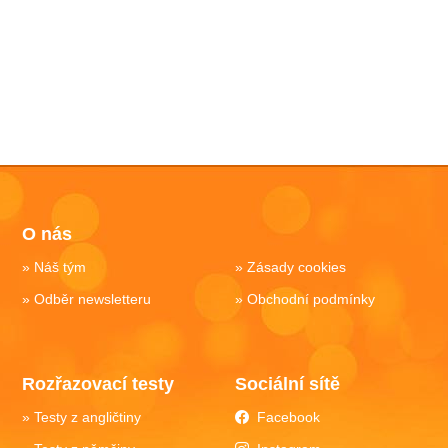
O nás
Náš tým
Zásady cookies
Odběr newsletteru
Obchodní podmínky
Rozřazovací testy
Sociální sítě
Testy z angličtiny
Facebook