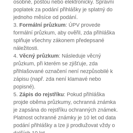
osobně, poštou nebo elektronicky. Správní
poplatek za podání přihlášky je splatný do
jednoho měsíce od podání.
Formální průzkum
: ÚPV provede
formální průzkum, aby ověřil, zda přihláška
splňuje všechny zákonem předepsané
náležitosti.
Věcný průzkum
: Následuje věcný
průzkum, při kterém se zjišťuje, zda
přihlašované označení není nezpůsobilé k
zápisu (např. zda není klamavé nebo
popisné).
Zápis do rejstříku
: Pokud přihláška
projde oběma průzkumy, ochranná známka
je zapsána do rejstříku ochranných známek.
Platnost ochranné známky je 10 let od data
podání přihlášky a lze ji prodlužovat vždy o