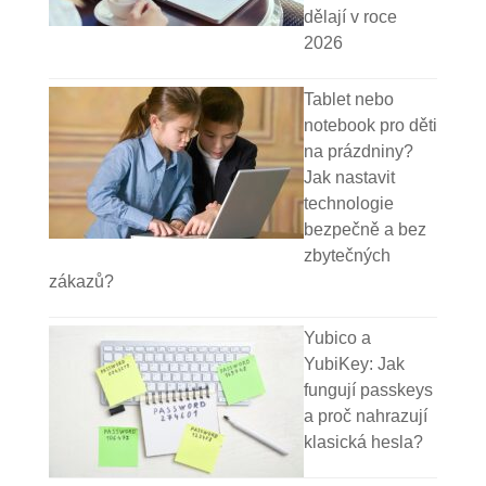
dělají v roce
2026
Tablet nebo
notebook pro děti
na prázdniny?
Jak nastavit
technologie
bezpečně a bez
zbytečných
zákazů?
Yubico a
YubiKey: Jak
fungují passkeys
a proč nahrazují
klasická hesla?