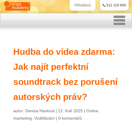
511 119 990
Přihlášení
Rekvalifikační kurzy
Hudba do videa zdarma:
Kurzy účetnictví
Jak najít perfektní
Kurzy personalistiky
Kurzy marketingu
soundtrack bez porušení
IT kurzy
autorských práv?
Jazykové kurzy
autor:
Denisa Havlová
|
12. Kvě 2025
|
Online
marketing
,
Vzdělávání
|
0 komentářů
Kontakt