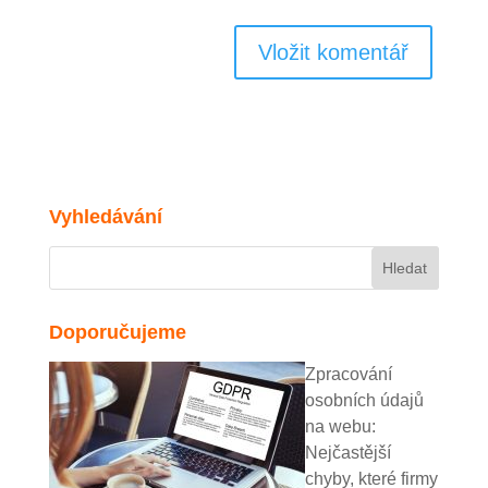
Vyhledávání
Doporučujeme
Zpracování
osobních údajů
na webu:
Nejčastější
chyby, které firmy