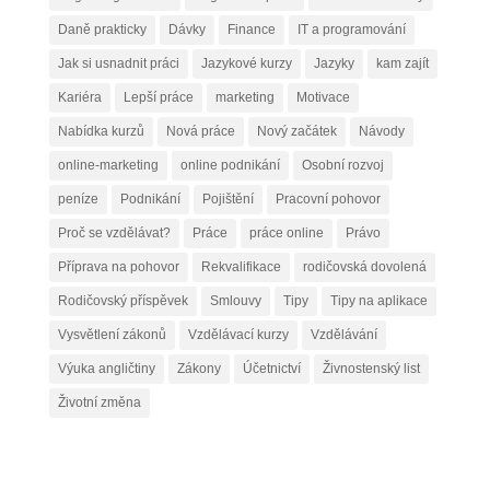
Daně prakticky
Dávky
Finance
IT a programování
Jak si usnadnit práci
Jazykové kurzy
Jazyky
kam zajít
Kariéra
Lepší práce
marketing
Motivace
Nabídka kurzů
Nová práce
Nový začátek
Návody
online-marketing
online podnikání
Osobní rozvoj
peníze
Podnikání
Pojištění
Pracovní pohovor
Proč se vzdělávat?
Práce
práce online
Právo
Příprava na pohovor
Rekvalifikace
rodičovská dovolená
Rodičovský příspěvek
Smlouvy
Tipy
Tipy na aplikace
Vysvětlení zákonů
Vzdělávací kurzy
Vzdělávání
Výuka angličtiny
Zákony
Účetnictví
Živnostenský list
Životní změna