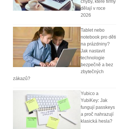
chyby, které firmy
dělají v roce
2026
Tablet nebo
notebook pro děti
na prázdniny?
Jak nastavit
technologie
bezpečně a bez
zbytečných
zákazů?
Yubico a
YubiKey: Jak
fungují passkeys
a proč nahrazují
klasická hesla?