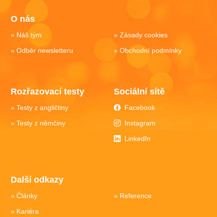
O nás
Náš tým
Zásady cookies
Odběr newsletteru
Obchodní podmínky
Rozřazovací testy
Sociální sítě
Testy z angličtiny
Facebook
Testy z němčiny
Instagram
LinkedIn
Další odkazy
Články
Reference
Kariéra