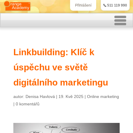
511 119 990
Přihlášení
Rekvalifikační kurzy
Linkbuilding: Klíč k
Kurzy účetnictví
úspěchu ve světě
Kurzy personalistiky
Kurzy marketingu
digitálního marketingu
IT kurzy
autor:
Denisa Havlová
|
19. Kvě 2025
|
Online marketing
|
0 komentářů
Jazykové kurzy
Kontakt