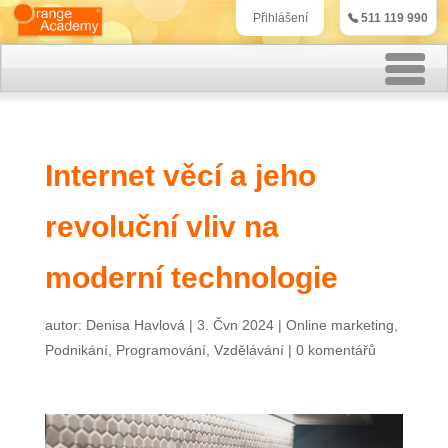
511 119 990
Přihlášení
Rekvalifikační kurzy
Internet věcí a jeho
Kurzy účetnictví
revoluční vliv na
Kurzy personalistiky
Kurzy marketingu
moderní technologie
IT kurzy
autor:
Denisa Havlová
|
3. Čvn 2024
|
Online marketing
,
Podnikání
,
Programování
,
Vzdělávání
|
0 komentářů
Jazykové kurzy
Kontakt