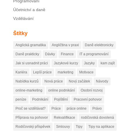
Programování
Účetnictví a daně
Vzdělávání
Štítky
Anglická gramatika
Angličtina v praxi
Daně elektronicky
Daně prakticky
Dávky
Finance
IT a programování
Jak si usnadnit práci
Jazykové kurzy
Jazyky
kam zajít
Kariéra
Lepší práce
marketing
Motivace
Nabídka kurzů
Nová práce
Nový začátek
Návody
online-marketing
online podnikání
Osobní rozvoj
peníze
Podnikání
Pojištění
Pracovní pohovor
Proč se vzdělávat?
Práce
práce online
Právo
Příprava na pohovor
Rekvalifikace
rodičovská dovolená
Rodičovský příspěvek
Smlouvy
Tipy
Tipy na aplikace