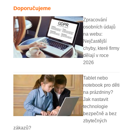
Doporučujeme
Zpracování
osobních údajů
na webu:
Nejčastější
chyby, které firmy
dělají v roce
2026
Tablet nebo
notebook pro děti
na prázdniny?
Jak nastavit
technologie
bezpečně a bez
zbytečných
zákazů?