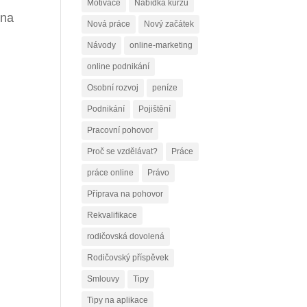
Motivace
Nabídka kurzů
 na
Nová práce
Nový začátek
Návody
online-marketing
online podnikání
Osobní rozvoj
peníze
Podnikání
Pojištění
Pracovní pohovor
Proč se vzdělávat?
Práce
práce online
Právo
Příprava na pohovor
Rekvalifikace
rodičovská dovolená
Rodičovský příspěvek
Smlouvy
Tipy
Tipy na aplikace