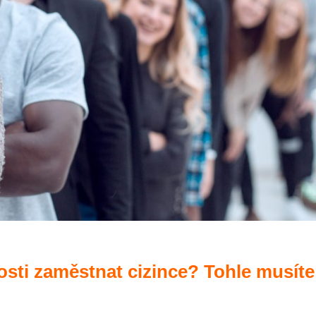
osti zaměstnat cizince? Tohle musíte