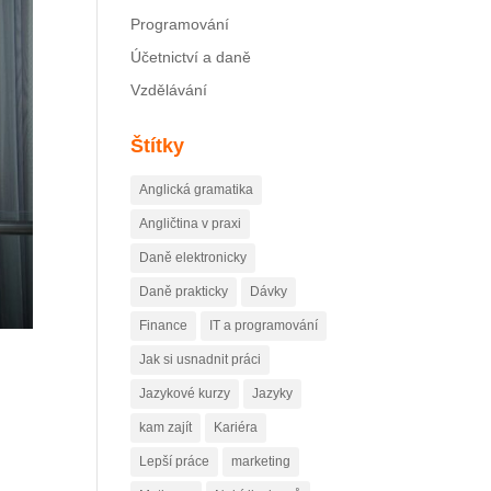
Programování
Účetnictví a daně
Vzdělávání
Štítky
Anglická gramatika
Angličtina v praxi
Daně elektronicky
Daně prakticky
Dávky
Finance
IT a programování
Jak si usnadnit práci
Jazykové kurzy
Jazyky
kam zajít
Kariéra
Lepší práce
marketing