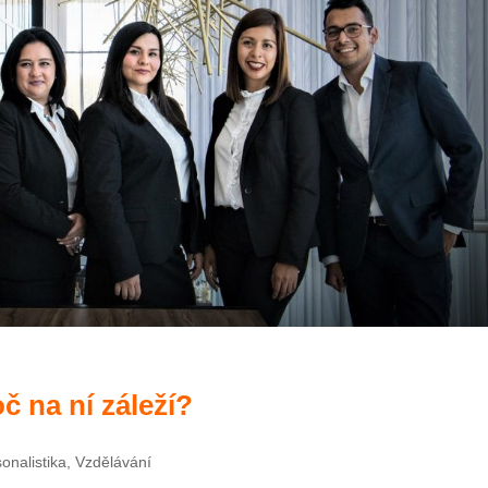
oč na ní záleží?
onalistika
,
Vzdělávání