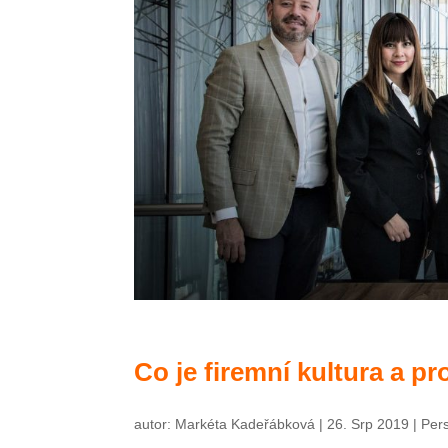
Co je firemní kultura a pr
autor:
Markéta Kadeřábková
|
26. Srp 2019
|
Pers