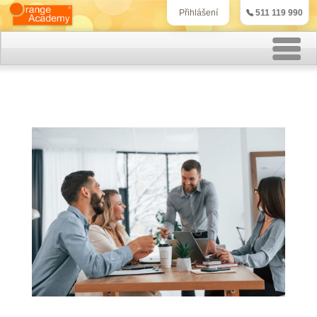
511 119 990
Přihlášení
Rekvalifikační kurzy
Kurzy účetnictví
Kurzy personalistiky
Kurzy marketingu
IT kurzy
Jazykové kurzy
Kontakt