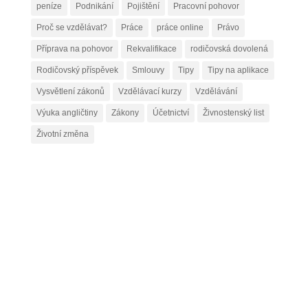
peníze
Podnikání
Pojištění
Pracovní pohovor
Proč se vzdělávat?
Práce
práce online
Právo
Příprava na pohovor
Rekvalifikace
rodičovská dovolená
Rodičovský příspěvek
Smlouvy
Tipy
Tipy na aplikace
Vysvětlení zákonů
Vzdělávací kurzy
Vzdělávání
Výuka angličtiny
Zákony
Účetnictví
Živnostenský list
Životní změna