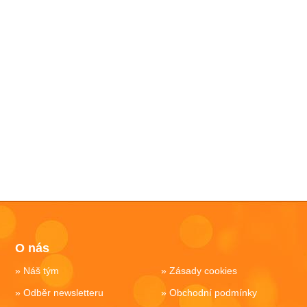
O nás
Náš tým
Zásady cookies
Odběr newsletteru
Obchodní podmínky