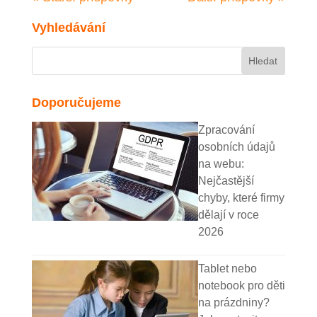
Vyhledávání
Doporučujeme
Zpracování
osobních údajů
na webu:
Nejčastější
chyby, které firmy
dělají v roce
2026
Tablet nebo
notebook pro děti
na prázdniny?