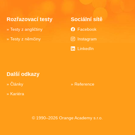
Rozřazovací testy
Sociální sítě
Testy z angličtiny
Facebook
Testy z němčiny
Instagram
LinkedIn
Další odkazy
Články
Reference
Kariéra
© 1990–2026 Orange Academy s.r.o.