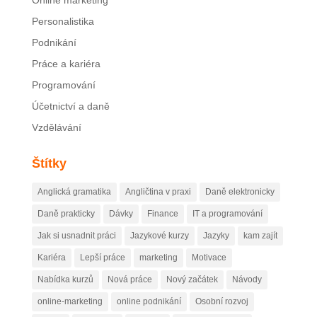
Online marketing
Personalistika
Podnikání
Práce a kariéra
Programování
Účetnictví a daně
Vzdělávání
Štítky
Anglická gramatika
Angličtina v praxi
Daně elektronicky
Daně prakticky
Dávky
Finance
IT a programování
Jak si usnadnit práci
Jazykové kurzy
Jazyky
kam zajít
Kariéra
Lepší práce
marketing
Motivace
Nabídka kurzů
Nová práce
Nový začátek
Návody
online-marketing
online podnikání
Osobní rozvoj