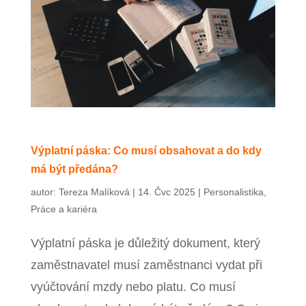
Výplatní páska: Co musí obsahovat a do kdy
má být předána?
autor:
Tereza Malíková
|
14. Čvc 2025
|
Personalistika
,
Práce a kariéra
Výplatní páska je důležitý dokument, který
zaměstnavatel musí zaměstnanci vydat při
vyúčtování mzdy nebo platu. Co musí