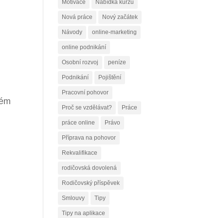
Motivace
Nabídka kurzů
Nová práce
Nový začátek
Návody
online-marketing
online podnikání
Osobní rozvoj
peníze
Podnikání
Pojištění
Pracovní pohovor
vém
Proč se vzdělávat?
Práce
práce online
Právo
Příprava na pohovor
Rekvalifikace
rodičovská dovolená
Rodičovský příspěvek
Smlouvy
Tipy
Tipy na aplikace