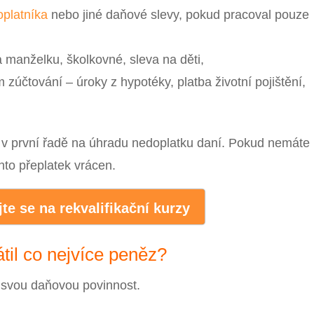
oplatníka
nebo jiné daňové slevy, pokud pracoval pouze
a manželku, školkovné, sleva na děti,
zúčtování – úroky z hypotéky, platba životní pojištění,
d v první řadě na úhradu nedoplatku daní. Pokud nemáte
nto přeplatek vrácen.
te se na rekvalifikační kurzy
rátil co nejvíce peněz?
t svou daňovou povinnost.