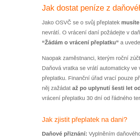
Jak dostat peníze z daňové
Jako OSVČ se o svůj přeplatek
musíte 
nevrátí. O vrácení daní požádejte v da
“Žádám o vrácení přeplatku”
a uvedet
Naopak zaměstnanci, kterým roční zúč
Daňová vratka se vrátí automaticky ve 
přeplatku. Finanční úřad vrací pouze p
něj zažádat
až po uplynutí šesti let 
vrácení přeplatku 30 dní od řádného t
Jak zjistit přeplatek na dani?
Daňové přiznání:
Vyplněním daňového př