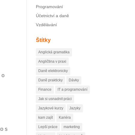
Programování
Účetnictví a daně
Vzdělávání
Štítky
Anglická gramatika
Angličtina v praxi
Daně elektronicky
 o
Daně prakticky
Dávky
Finance
IT a programování
Jak si usnadnit práci
Jazykové kurzy
Jazyky
kam zajít
Kariéra
Lepší práce
marketing
to s