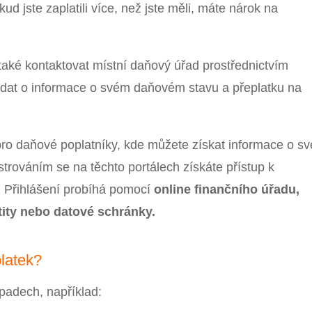
d jste zaplatili více, než jste měli, máte nárok na
aké kontaktovat místní daňový úřad prostřednictvím
ádat o informace o svém daňovém stavu a přeplatku na
 pro daňové poplatníky, kde můžete získat informace o s
trováním se na těchto portálech získáte přístup k
. Přihlášení probíhá pomocí
o
nline finančního úřadu,
tity nebo datové schránky.
latek?
padech, například: