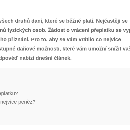
šech druhů daní, které se běžně platí. Nejčastěji se
jmů fyzických osob. Žádost o vrácení přeplatku se vy
o přiznání. Pro to, aby se vám vrátilo co nejvíce
ostupné daňové možnosti, které vám umožní snížit va
dpověď nabízí dnešní článek.
eplatku?
co nejvíce peněz?