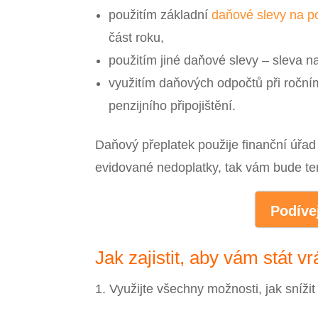
použitím základní
daňové slevy na p
část roku,
použitím jiné daňové slevy – sleva n
využitím daňových odpočtů při ročním 
penzijního připojištění.
Daňový přeplatek použije finanční úřa
evidované nedoplatky, tak vám bude te
Podívej
Jak zajistit, aby vám stát v
Využijte všechny možnosti, jak sníži