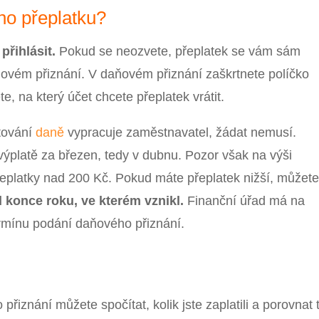
ho přeplatku?
přihlásit.
Pokud se neozvete, přeplatek se vám sám
ňovém přiznání. V daňovém přiznání zaškrtnete políčko
e, na který účet chcete přeplatek vrátit.
tování
daně
vypracuje zaměstnavatel, žádat nemusí.
výplatě za březen, tedy v dubnu. Pozor však na výši
řeplatky nad 200 Kč. Pokud máte přeplatek nižší, můžete
od konce roku, ve kterém vznikl.
Finanční úřad má na
ermínu podání daňového přiznání.
iznání můžete spočítat, kolik jste zaplatili a porovnat 