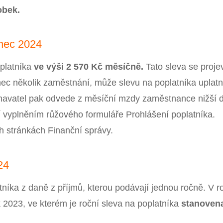
sobek.
anec 2024
platníka
ve výši 2 570 Kč měsíčně.
Tato sleva se projev
ec několik zaměstnání, může slevu na poplatníka uplatn
navatel pak odvede z měsíční mzdy zaměstnance nižší 
ní vyplněním růžového formuláře Prohlášení poplatníka.
h stránkách Finanční správy.
24
níka z daně z příjmů, kterou podávají jednou ročně. V r
 2023, ve kterém je roční sleva na poplatníka
stanoven