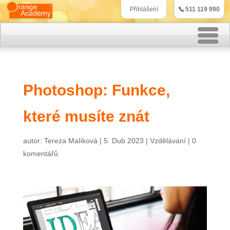
511 119 990
Přihlášení
Rekvalifikační kurzy
Photoshop: Funkce,
Kurzy účetnictví
které musíte znát
Kurzy personalistiky
Kurzy marketingu
autor:
Tereza Malíková
|
5. Dub 2023
|
Vzdělávání
|
0
komentářů
IT kurzy
Jazykové kurzy
Kontakt