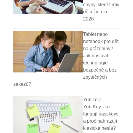
chyby, které firmy
dělají v roce
2026
Tablet nebo
notebook pro děti
na prázdniny?
Jak nastavit
technologie
bezpečně a bez
zbytečných
zákazů?
Yubico a
YubiKey: Jak
fungují passkeys
a proč nahrazují
klasická hesla?