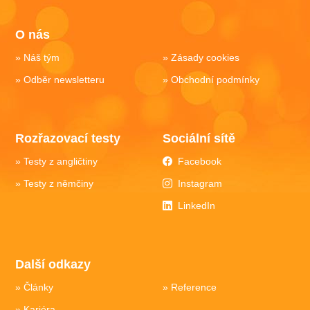
O nás
Náš tým
Zásady cookies
Odběr newsletteru
Obchodní podmínky
Rozřazovací testy
Sociální sítě
Testy z angličtiny
Facebook
Testy z němčiny
Instagram
LinkedIn
Další odkazy
Články
Reference
Kariéra