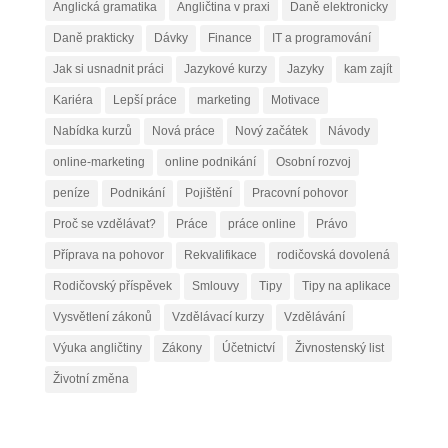
Anglická gramatika
Angličtina v praxi
Daně elektronicky
Daně prakticky
Dávky
Finance
IT a programování
Jak si usnadnit práci
Jazykové kurzy
Jazyky
kam zajít
Kariéra
Lepší práce
marketing
Motivace
Nabídka kurzů
Nová práce
Nový začátek
Návody
online-marketing
online podnikání
Osobní rozvoj
peníze
Podnikání
Pojištění
Pracovní pohovor
Proč se vzdělávat?
Práce
práce online
Právo
Příprava na pohovor
Rekvalifikace
rodičovská dovolená
Rodičovský příspěvek
Smlouvy
Tipy
Tipy na aplikace
Vysvětlení zákonů
Vzdělávací kurzy
Vzdělávání
Výuka angličtiny
Zákony
Účetnictví
Živnostenský list
Životní změna