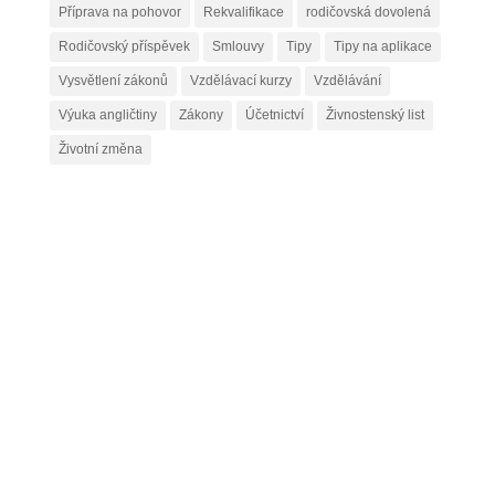
Příprava na pohovor
Rekvalifikace
rodičovská dovolená
Rodičovský příspěvek
Smlouvy
Tipy
Tipy na aplikace
Vysvětlení zákonů
Vzdělávací kurzy
Vzdělávání
Výuka angličtiny
Zákony
Účetnictví
Živnostenský list
Životní změna