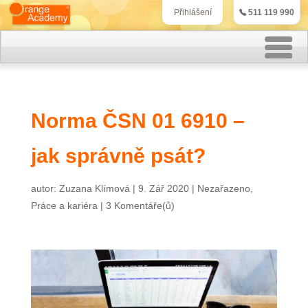
511 119 990
Přihlášení
Rekvalifikační kurzy
Norma ČSN 01 6910 –
Kurzy účetnictví
jak správně psát?
Kurzy personalistiky
Kurzy marketingu
autor:
Zuzana Klímová
|
9. Zář 2020
|
Nezařazeno
,
Práce a kariéra
|
3 Komentáře(ů)
IT kurzy
Jazykové kurzy
Kontakt