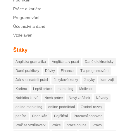
Práce a kariéra
Programování
Účetnictví a daně
Vzdělávání
Štítky
Anglická gramatika
Angličtina v praxi
Daně elektronicky
Daně prakticky
Dávky
Finance
IT a programování
Jak si usnadnit práci
Jazykové kurzy
Jazyky
kam zajít
Kariéra
Lepší práce
marketing
Motivace
Nabídka kurzů
Nová práce
Nový začátek
Návody
online-marketing
online podnikání
Osobní rozvoj
peníze
Podnikání
Pojištění
Pracovní pohovor
Proč se vzdělávat?
Práce
práce online
Právo