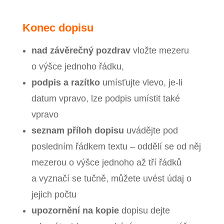
Konec dopisu
nad závěrečný pozdrav
vložte mezeru
o výšce jednoho řádku,
podpis
a razítko
umísťujte vlevo, je‑li
datum vpravo, lze podpis umístit také
vpravo
seznam příloh dopisu
uvádějte pod
posledním řádkem textu –⁠ oddělí se od něj
mezerou o výšce jednoho až tří řádků
a vyznačí se tučně, můžete uvést údaj o
jejich počtu
upozornění na kopie
dopisu dejte