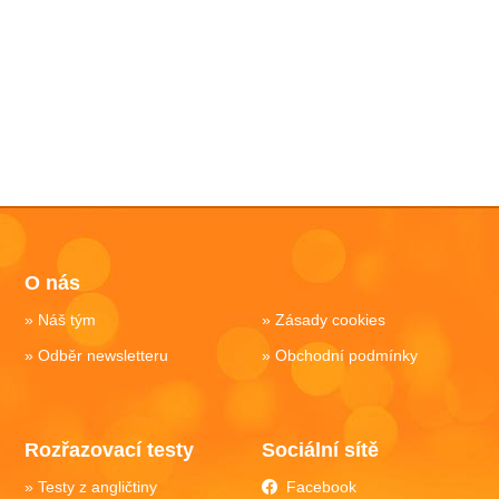
O nás
Náš tým
Zásady cookies
Odběr newsletteru
Obchodní podmínky
Rozřazovací testy
Sociální sítě
Testy z angličtiny
Facebook