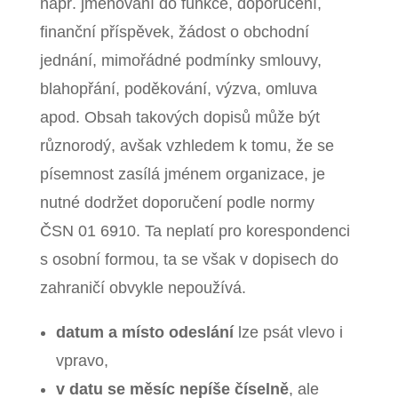
např. jmenování do funkce, doporučení,
finanční příspěvek, žádost o obchodní
jednání, mimořádné podmínky smlouvy,
blahopřání, poděkování, výzva, omluva
apod. Obsah takových dopisů může být
různorodý, avšak vzhledem k tomu, že se
písemnost zasílá jménem organizace, je
nutné dodržet doporučení podle normy
ČSN 01 6910. Ta neplatí pro korespondenci
s osobní formou, ta se však v dopisech do
zahraničí obvykle nepoužívá.
datum a místo odeslání
lze psát vlevo i
vpravo,
v datu se měsíc nepíše číselně
, ale