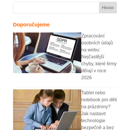
Doporučujeme
Zpracování
osobních údajů
na webu:
Nejčastější
chyby, které firmy
dělají v roce
2026
Tablet nebo
notebook pro děti
na prázdniny?
Jak nastavit
technologie
bezpečně a bez