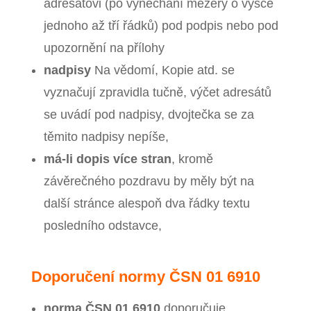
adresátovi (po vynechání mezery o výšce
jednoho až tří řádků) pod podpis nebo pod
upozornění na přílohy
nadpisy
Na vědomí, Kopie atd. se
vyznačují zpravidla tučně, výčet adresátů
se uvádí pod nadpisy, dvojtečka se za
těmito nadpisy nepíše,
má‑li dopis více stran
, kromě
závěrečného pozdravu by měly být na
další stránce alespoň dva řádky textu
posledního odstavce,
Doporučení normy ČSN 01 6910
norma ČSN 01 6910
doporučuje