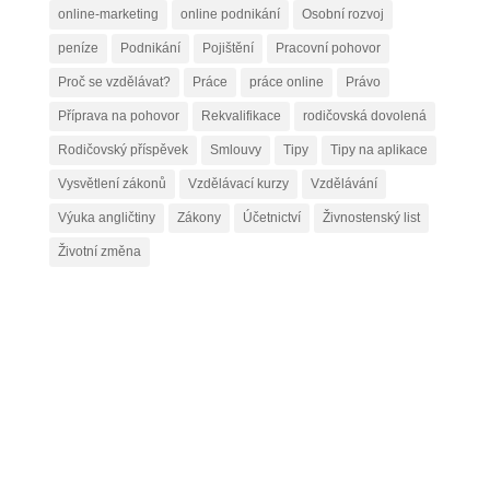
online-marketing
online podnikání
Osobní rozvoj
peníze
Podnikání
Pojištění
Pracovní pohovor
Proč se vzdělávat?
Práce
práce online
Právo
Příprava na pohovor
Rekvalifikace
rodičovská dovolená
Rodičovský příspěvek
Smlouvy
Tipy
Tipy na aplikace
Vysvětlení zákonů
Vzdělávací kurzy
Vzdělávání
Výuka angličtiny
Zákony
Účetnictví
Živnostenský list
Životní změna