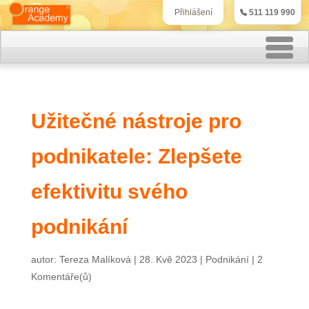
511 119 990
Přihlášení
Rekvalifikační kurzy
Užitečné nástroje pro
Kurzy účetnictví
podnikatele: Zlepšete
Kurzy personalistiky
Kurzy marketingu
efektivitu svého
IT kurzy
podnikání
Jazykové kurzy
autor:
Tereza Malíková
|
28. Kvě 2023
|
Podnikání
|
2
Komentáře(ů)
Kontakt