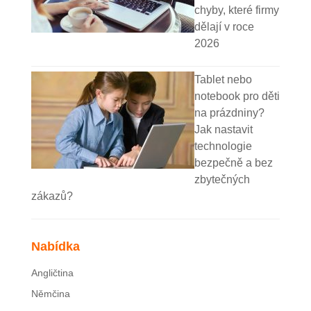
chyby, které firmy
dělají v roce
2026
Tablet nebo
notebook pro děti
na prázdniny?
Jak nastavit
technologie
bezpečně a bez
zbytečných
zákazů?
Nabídka
Angličtina
Němčina