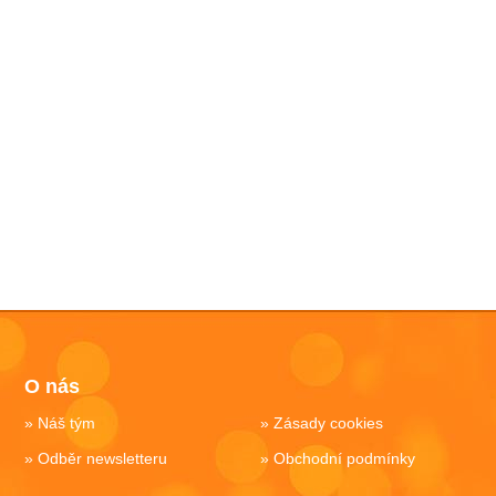
O nás
Náš tým
Zásady cookies
Odběr newsletteru
Obchodní podmínky