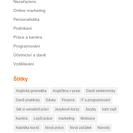
Nezařazeno
Online marketing
Personalistika
Podnikání
Práce a kariéra
Programování
Účetnictví a daně
Vzdělávání
Štítky
Anglická gramatika
Angličtina v praxi
Daně elektronicky
Daně prakticky
Dávky
Finance
IT a programování
Jak si usnadnit práci
Jazykové kurzy
Jazyky
kam zajít
Kariéra
Lepší práce
marketing
Motivace
Nabídka kurzů
Nová práce
Nový začátek
Návody