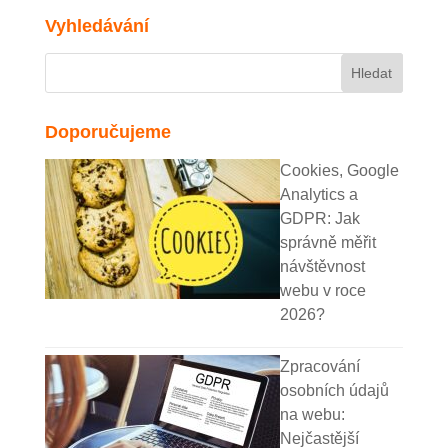
Vyhledávání
Doporučujeme
Cookies, Google
Analytics a
GDPR: Jak
správně měřit
návštěvnost
webu v roce
2026?
Zpracování
osobních údajů
na webu:
Nejčastější