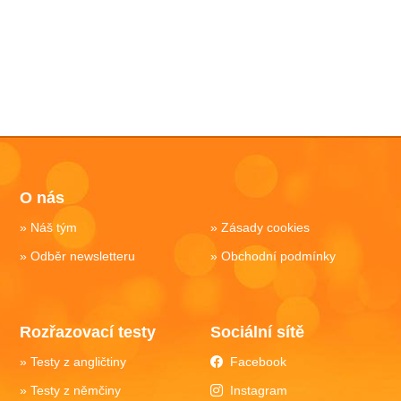
O nás
Náš tým
Zásady cookies
Odběr newsletteru
Obchodní podmínky
Rozřazovací testy
Sociální sítě
Testy z angličtiny
Facebook
Testy z němčiny
Instagram