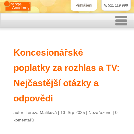
511 119 990
Přihlášení
Rekvalifikační kurzy
Koncesionářské
Kurzy účetnictví
poplatky za rozhlas a TV:
Kurzy personalistiky
Kurzy marketingu
Nejčastější otázky a
IT kurzy
odpovědi
Jazykové kurzy
autor:
Tereza Malíková
|
13. Srp 2025
|
Nezařazeno
|
0
komentářů
Kontakt