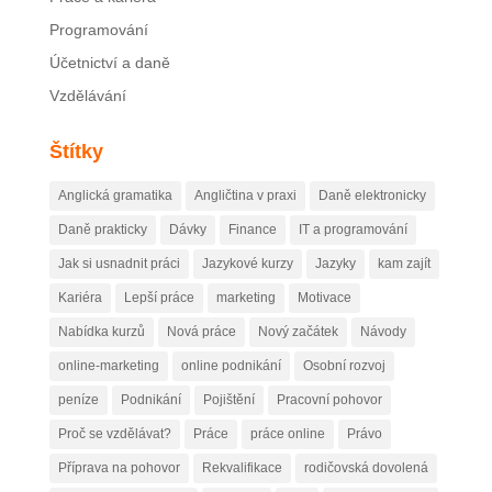
Programování
Účetnictví a daně
Vzdělávání
Štítky
Anglická gramatika
Angličtina v praxi
Daně elektronicky
Daně prakticky
Dávky
Finance
IT a programování
Jak si usnadnit práci
Jazykové kurzy
Jazyky
kam zajít
Kariéra
Lepší práce
marketing
Motivace
Nabídka kurzů
Nová práce
Nový začátek
Návody
online-marketing
online podnikání
Osobní rozvoj
peníze
Podnikání
Pojištění
Pracovní pohovor
Proč se vzdělávat?
Práce
práce online
Právo
Příprava na pohovor
Rekvalifikace
rodičovská dovolená