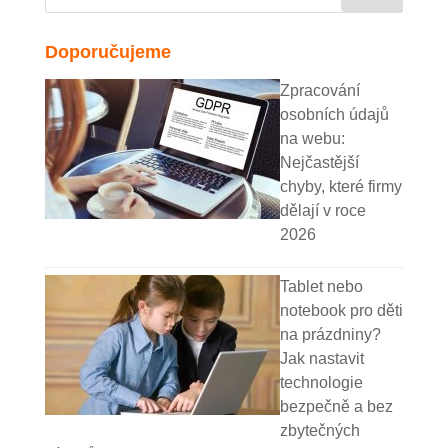
Doporučujeme
Zpracování
osobních údajů
na webu:
Nejčastější
chyby, které firmy
dělají v roce
2026
Tablet nebo
notebook pro děti
na prázdniny?
Jak nastavit
technologie
bezpečně a bez
zbytečných