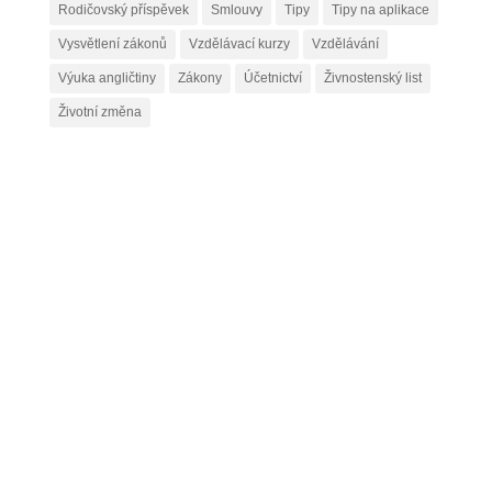
Rodičovský příspěvek
Smlouvy
Tipy
Tipy na aplikace
Vysvětlení zákonů
Vzdělávací kurzy
Vzdělávání
Výuka angličtiny
Zákony
Účetnictví
Živnostenský list
Životní změna