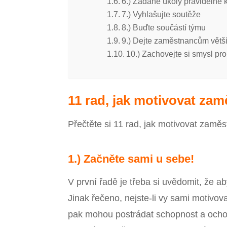
6.) Zadané úkoly pravidelně k
7.) Vyhlašujte soutěže
8.) Buďte součástí týmu
9.) Dejte zaměstnancům větš
10.) Zachovejte si smysl pr
11 rad, jak motivovat za
Přečtěte si 11 rad, jak motivovat zaměs
1.) Začněte sami u sebe!
V první řadě je třeba si uvědomit, že a
Jinak řečeno, nejste-li vy sami motivo
pak mohou postrádat schopnost a ochotu