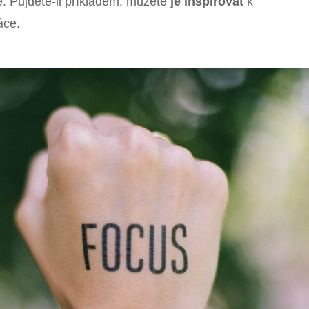
e. Půjdete-li příkladem, můžete
je inspirovat
k
áce.