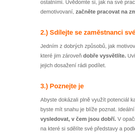
ostatními. Uvědomte si, jak na své pracov
demotivovaní,
začněte pracovat na z
2.) Sdílejte se zaměstnanci své
Jedním z dobrých způsobů, jak motivova
které jim zároveň
dobře vysvětlíte.
Uvi
jejich dosažení rádi podílet.
3.) Poznejte je
Abyste dokázali plně využít potenciál k
byste mít snahu je blíže poznat. Ideáln
vysledovat, v čem jsou dobří.
V opačn
na které si sdělíte své představy a podl