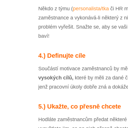
Někdo z týmu (
personalista/tka
či HR m
zaměstnance a vykonává-li některý z nic
problém vyřešit. Snažte se, aby se vaši 
baví!
4.) Definujte cíle
Součástí motivace zaměstnanců by měl
vysokých cílů,
které by měli za dané č
jenž pracovní úkoly dobře zná a dokáže
5.) Ukažte, co přesně chcete
Hodláte zaměstnancům předat některé z