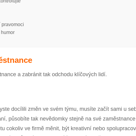
ontrolujte
í pravomoci
o humor
městnance
tnance a zabránit tak odchodu klíčových lidí.
byste docílili změn ve svém týmu, musíte začít sami u se
vaní, působíte tak nevědomky stejně na své zaměstnance 
 cokoliv ve firmě měnit, být kreativní nebo spolupracov