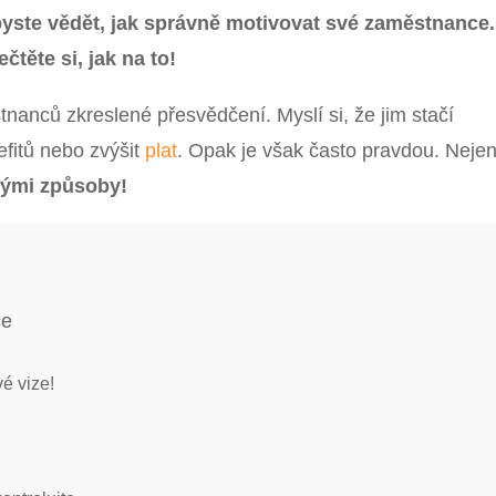
 byste vědět, jak správně motivovat své zaměstnance.
čtěte si, jak na to!
nanců zkreslené přesvědčení. Myslí si, že jim stačí
fitů nebo zvýšit
plat
. Opak je však často pravdou. Neje
nými způsoby!
ce
vé vize!