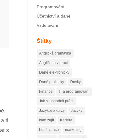
Programování
Účetnictví a daně
Vzdělávání
Štítky
Anglická gramatika
Angličtina v praxi
Daně elektronicky
Daně prakticky
Dávky
Finance
IT a programování
Jak si usnadnit práci
be.
Jazykové kurzy
Jazyky
a ti
kam zajít
Kariéra
at s
Lepší práce
marketing