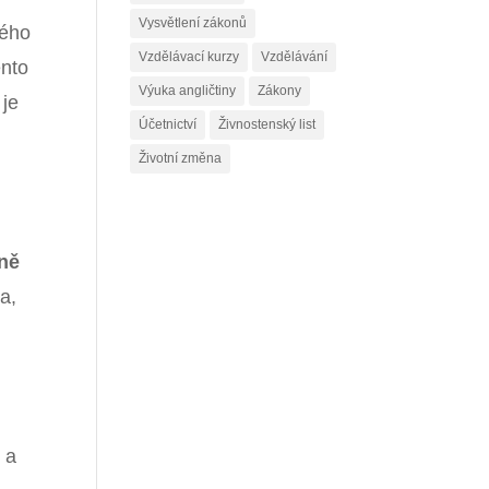
Vysvětlení zákonů
ého
Vzdělávací kurzy
Vzdělávání
ento
Výuka angličtiny
Zákony
 je
Účetnictví
Živnostenský list
Životní změna
ně
a,
 a