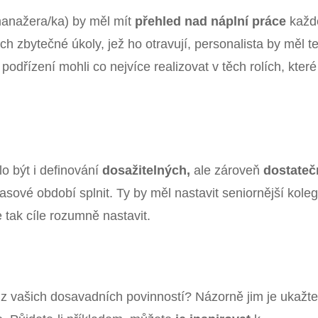
anažera/ka) by měl mít
přehled nad náplní práce
každ
h zbytečné úkoly, jež ho otravují, personalista by měl t
podřízení mohli co nejvíce realizovat v těch rolích, které
o být i definování
dosažitelných,
ale zároveň
dostateč
asové období splnit. Ty by měl nastavit seniornější koleg
 tak cíle rozumně nastavit.
 vašich dosavadních povinností? Názorně jim je ukažte