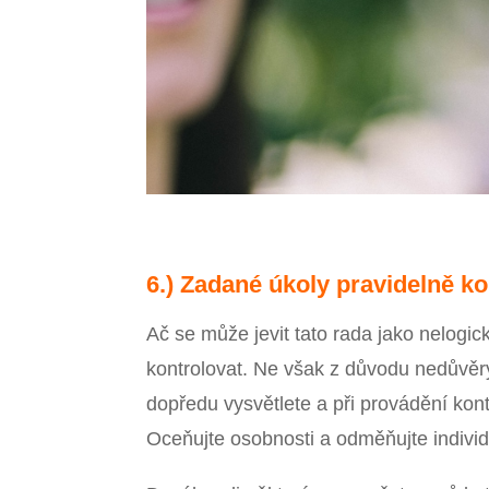
6.) Zadané úkoly pravidelně ko
Ač se může jevit tato rada jako nelog
kontrolovat. Ne však z důvodu nedůvěr
dopředu vysvětlete a při provádění kontr
Oceňujte osobnosti a odměňujte indivi