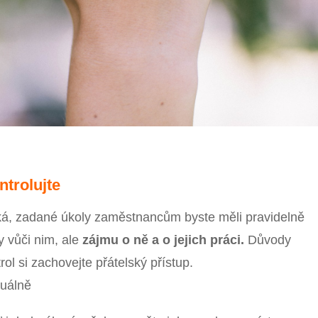
ntrolujte
ická, zadané úkoly zaměstnancům byste měli pravidelně
y vůči nim, ale
zájmu o ně a o jejich práci.
Důvody
ol si zachovejte přátelský přístup.
duálně