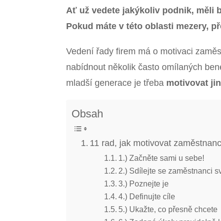
Ať už vedete jakýkoliv podnik, měli
Pokud máte v této oblasti mezery, pře
Vedení řady firem má o motivaci zaměst
nabídnout několik často omílaných bene
mladší generace je třeba
motivovat ji
Obsah
11 rad, jak motivovat zaměstnan
1.) Začněte sami u sebe!
2.) Sdílejte se zaměstnanci s
3.) Poznejte je
4.) Definujte cíle
5.) Ukažte, co přesně chcete