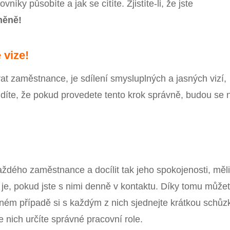
níky působíte a jak se cítíte. Zjistíte-li, že jste
měně!
 vize!
t zaměstnance, je sdílení smysluplných a jasných vizí,
díte, že pokud provedete tento krok správně, budou se 
aždého zaměstnance a docílit tak jeho spokojenosti, měl
í je, pokud jste s nimi denně v kontaktu. Díky tomu může
ém případě si s každým z nich sjednejte krátkou schůz
e nich určíte správné pracovní role.