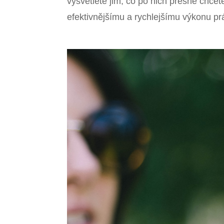
vysvětlete jim, co po nich přesně chcet
efektivnějšímu a rychlejšímu výkonu pr