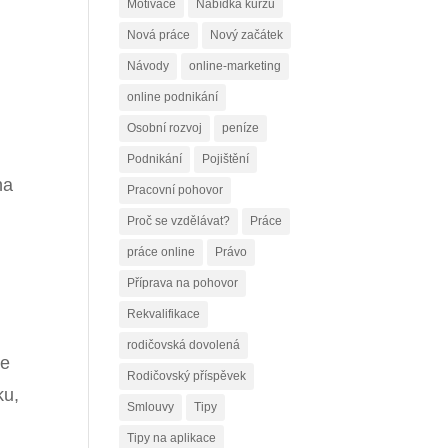
Motivace
Nabídka kurzů
Nová práce
Nový začátek
Návody
online-marketing
online podnikání
Osobní rozvoj
peníze
Podnikání
Pojištění
na
Pracovní pohovor
Proč se vzdělávat?
Práce
práce online
Právo
Příprava na pohovor
Rekvalifikace
i
rodičovská dovolená
te
Rodičovský příspěvek
ku,
Smlouvy
Tipy
Tipy na aplikace