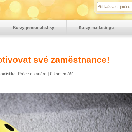
Kurzy personalistiky
Kurzy marketingu
otivovat své zaměstnance!
nalistika
,
Práce a kariéra
|
0 komentářů