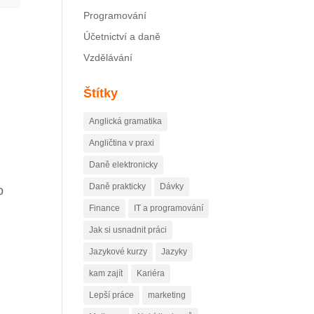
Programování
Účetnictví a daně
Vzdělávání
Štítky
Anglická gramatika
Angličtina v praxi
Daně elektronicky
Daně prakticky
Dávky
o
Finance
IT a programování
Jak si usnadnit práci
Jazykové kurzy
Jazyky
kam zajít
Kariéra
Lepší práce
marketing