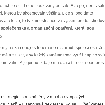
ních letech hojně používaný po celé Evropě, není však
, kterou by akceptovala většina. Lidé si pod tímto
obyvatelstvo, tedy zaměstnance ve vyšším předdůchodo
o
společenská a organizační opatření, která jsou
ny
.
 mylně zaměňuje s fenoménem stárnutí společnosti. Jd
 by měla zajistit, aby každý zaměstnanec využil naplno svů
ému věku. A je jedno, zda je mu dvacet, třicet nebo přes
a strategie jsou zmíněny v mnoha evropských
h. Např. v Lisabonská deklarace, Equal – Třetí kariéra