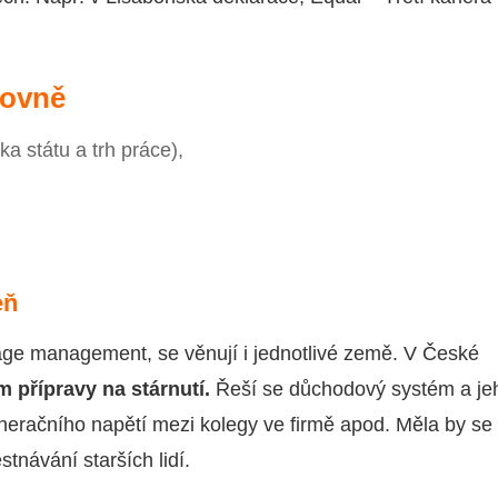
rovně
ka státu a trh práce),
eň
age management, se věnují i jednotlivé země. V České
 přípravy na stárnutí.
Řeší se důchodový systém a je
eneračního napětí mezi kolegy ve firmě apod. Měla by se
návání starších lidí.