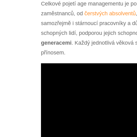
Celkové pojetí age managementu je po
zaměstnanců, od
čerstvých absolventů
samozřejmě i stárnoucí pracovníky a 
schopných lidí, podporou jejich schopn
generacemi
. Každý jednotlivá věková s
přínosem.