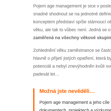
Pojem age management je sice v posled
snadné shodnout se na jednotné definici
konceptem představí spíše stárnoucí 
věku, ale tak to vůbec není. Jedná se 
zaměřená na všechny věkové skupi
Zohlednění věku zaměstnance se často
hlavně o přijetí jistých opatření, která
potenciál a nebyl znevýhodněn kvůli sv
padesát let…
Možná jste nevěděli…
Pojem age management a jeho cíle 
dokumentech, projektech a výzkumec