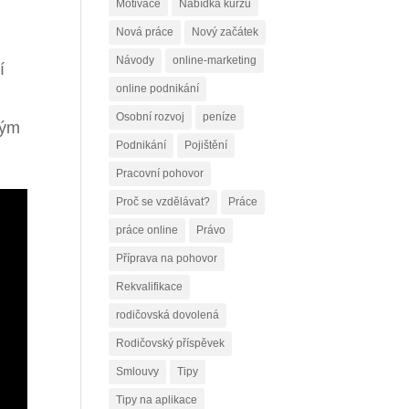
Motivace
Nabídka kurzů
Nová práce
Nový začátek
Návody
online-marketing
í
online podnikání
Osobní rozvoj
peníze
lým
Podnikání
Pojištění
Pracovní pohovor
Proč se vzdělávat?
Práce
práce online
Právo
Příprava na pohovor
Rekvalifikace
rodičovská dovolená
Rodičovský příspěvek
Smlouvy
Tipy
Tipy na aplikace