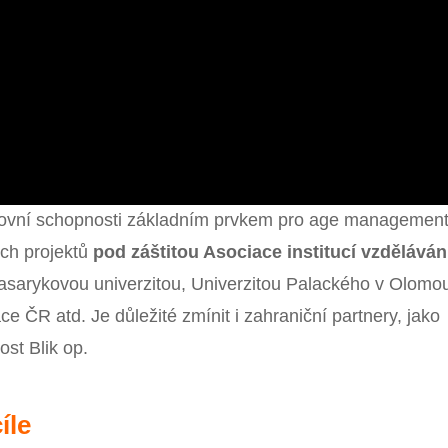
acovní schopnosti základním prvkem pro age managemen
ích projektů
pod záštitou Asociace institucí vzděláván
asarykovou univerzitou, Univerzitou Palackého v Olomou
 ČR atd. Je důležité zmínit i zahraniční partnery, jako
st Blik op.
íle