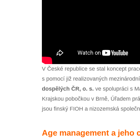
V České republice se stal koncept pr
s pomocí již realizovaných mezinárodn
dospělých ČR, o. s.
ve spolupráci s M
Krajskou pobočkou v Brně, Úřadem práce
jsou finský FIOH a nizozemská společno
Age management a jeho c