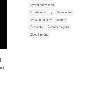
Vysvětlení zákonů
Vzdělávací kurzy
Vzdělávání
Výuka angličtiny
Zákony
Účetnictví
Živnostenský list
Životní změna
t
í
ci,