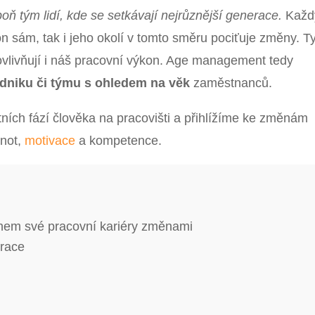
poň tým lidí, kde se setkávají nejrůznější generace.
Každ
 on sám, tak i jeho okolí v tomto směru pociťuje změny. T
 ovlivňují i náš pracovní výkon. Age management tedy
odniku či týmu s ohledem na věk
zaměstnanců.
ních fází člověka na pracovišti a přihlížíme ke změnám
dnot,
motivace
a kompetence.
em své pracovní kariéry změnami
race