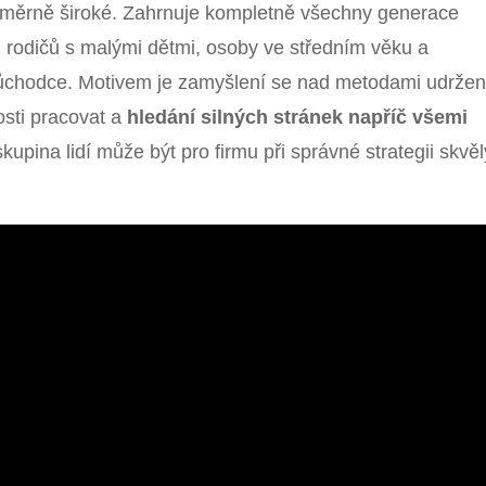
měrně široké. Zahrnuje kompletně všechny generace
, rodičů s malými dětmi, osoby ve středním věku a
důchodce. Motivem je zamyšlení se nad metodami udržen
osti pracovat a
hledání silných stránek napříč všemi
kupina lidí může být pro firmu při správné strategii skvě