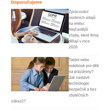
Doporučujeme
Zpracování
osobních údajů
na webu:
Nejčastější
chyby, které firmy
dělají v roce
2026
Tablet nebo
notebook pro děti
na prázdniny?
Jak nastavit
technologie
bezpečně a bez
zbytečných
zákazů?