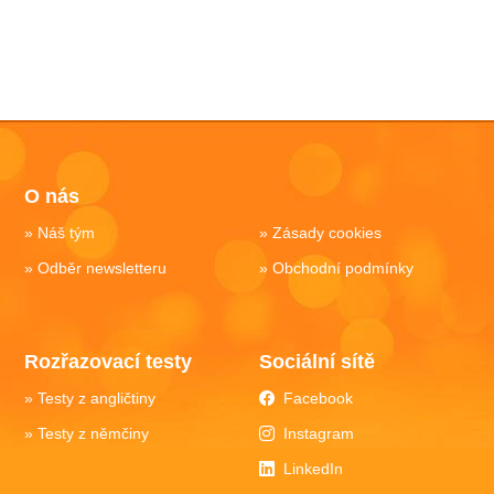
O nás
Náš tým
Zásady cookies
Odběr newsletteru
Obchodní podmínky
Rozřazovací testy
Sociální sítě
Testy z angličtiny
Facebook
Testy z němčiny
Instagram
LinkedIn