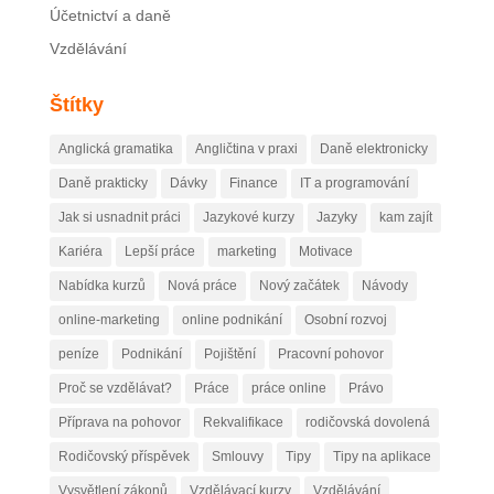
Účetnictví a daně
Vzdělávání
Štítky
Anglická gramatika
Angličtina v praxi
Daně elektronicky
Daně prakticky
Dávky
Finance
IT a programování
Jak si usnadnit práci
Jazykové kurzy
Jazyky
kam zajít
Kariéra
Lepší práce
marketing
Motivace
Nabídka kurzů
Nová práce
Nový začátek
Návody
online-marketing
online podnikání
Osobní rozvoj
peníze
Podnikání
Pojištění
Pracovní pohovor
Proč se vzdělávat?
Práce
práce online
Právo
Příprava na pohovor
Rekvalifikace
rodičovská dovolená
Rodičovský příspěvek
Smlouvy
Tipy
Tipy na aplikace
Vysvětlení zákonů
Vzdělávací kurzy
Vzdělávání