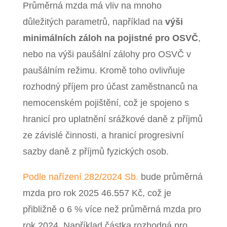
Průměrná mzda má vliv na mnoho
důležitých parametrů, například na
výši
minimálních záloh na pojistné pro OSVČ
,
nebo na výši paušální zálohy pro OSVČ v
paušálním režimu. Kromě toho ovlivňuje
rozhodný příjem pro účast zaměstnanců na
nemocenském pojištění, což je spojeno s
hranicí pro uplatnění srážkové daně z příjmů
ze závislé činnosti, a hranicí progresivní
sazby daně z příjmů fyzických osob.
Podle nařízení 282/2024 Sb.
bude průměrná
mzda pro rok 2025 46.557 Kč, což je
přibližně o 6 % více než průměrná mzda pro
rok 2024. Například částka rozhodná pro