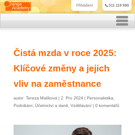
511 119 990
Přihlášení
Rekvalifikační kurzy
Čistá mzda v roce 2025:
Kurzy účetnictví
Klíčové změny a jejich
Kurzy personalistiky
Kurzy marketingu
vliv na zaměstnance
IT kurzy
autor:
Tereza Malíková
|
2. Pro 2024
|
Personalistika
,
Podnikání
,
Účetnictví a daně
,
Vzdělávání
|
0 komentářů
Jazykové kurzy
Kontakt