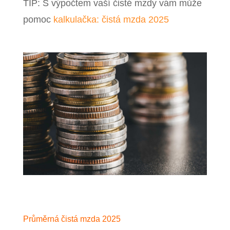
TIP: S výpočtem vaší čisté mzdy vám může
pomoc
kalkulačka: čistá mzda 2025
Průměrná čistá mzda 2025