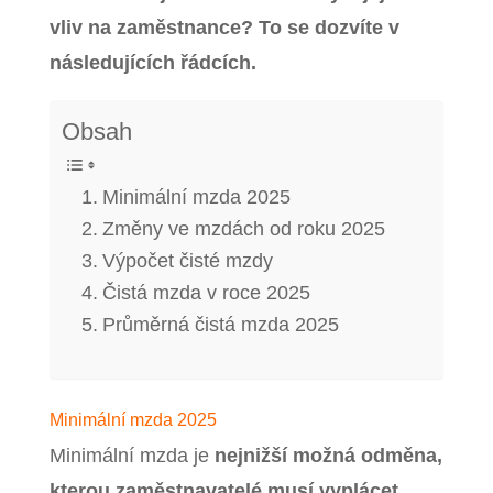
vliv na zaměstnance? To se dozvíte v
následujících řádcích.
Obsah
Minimální mzda 2025
Změny ve mzdách od roku 2025
Výpočet čisté mzdy
Čistá mzda v roce 2025
Průměrná čistá mzda 2025
Minimální mzda 2025
Minimální mzda je
nejnižší možná odměna,
kterou zaměstnavatelé musí vyplácet