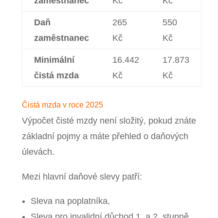
zaměstnanec
Kč
Kč
Daň
265
550
zaměstnanec
Kč
Kč
Minimální
16.442
17.873
čistá mzda
Kč
Kč
Čistá mzda v roce 2025
Výpočet čisté mzdy není složitý, pokud znáte
základní pojmy a máte přehled o daňových
úlevách.
Mezi hlavní daňové slevy patří:
Sleva na poplatníka,
Sleva pro invalidní důchod 1. a 2. stupně,