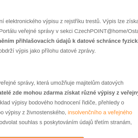
 elektronického výpisu z rejstříku trestů. Výpis lze získ
 Portálu veřejné správy v sekci CzechPOINT@home/Osta
lněním přihlašovacích údajů k datové schránce fyzic
bdrží výpis jako přílohu datové zprávy.
řejné správy, která umožňuje majitelům datových
atelé zde mohou zdarma získat různé výpisy z veřej
říklad výpisy bodového hodnocení řidiče, přehledy o
bo výpisy z živnostenského,
insolvenčního a veřejného
dvolat souhlas s poskytováním údajů třetím stranám,