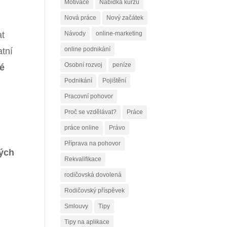
Motivace
Nabídka kurzů
Nová práce
Nový začátek
at
Návody
online-marketing
online podnikání
tní
Osobní rozvoj
peníze
ké
Podnikání
Pojištění
Pracovní pohovor
Proč se vzdělávat?
Práce
práce online
Právo
Příprava na pohovor
ných
Rekvalifikace
rodičovská dovolená
Rodičovský příspěvek
Smlouvy
Tipy
Tipy na aplikace