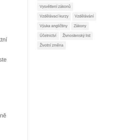
Vysvětlení zákonů
Vzdělávací kurzy
Vzdělávání
Výuka angličtiny
Zákony
Účetnictví
Živnostenský list
tní
Životní změna
,
ste
dně