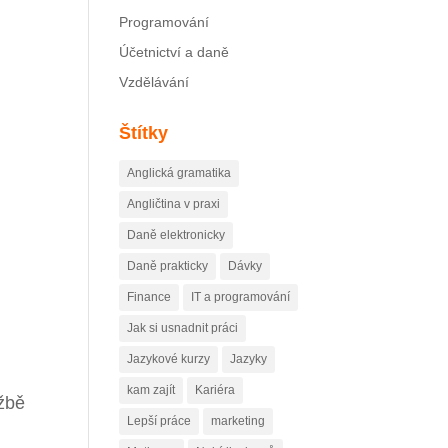
Programování
Účetnictví a daně
Vzdělávání
Štítky
Anglická gramatika
Angličtina v praxi
Daně elektronicky
Daně prakticky
Dávky
Finance
IT a programování
Jak si usnadnit práci
Jazykové kurzy
Jazyky
kam zajít
Kariéra
užbě
Lepší práce
marketing