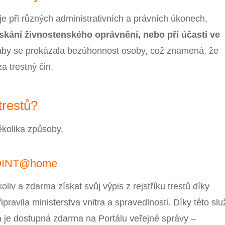
uje při různých administrativních a právních úkonech,
ískání živnostenského oprávnění, nebo při účasti ve
aby se prokázala bezúhonnost osoby, což znamená, že
 trestný čin.
trestů?
několika způsoby.
hPOINT@home
iv a zdarma získat svůj výpis z rejstříku trestů díky
řipravila ministerstva vnitra a spravedlnosti. Díky této sl
rá je dostupná zdarma na Portálu veřejné správy –