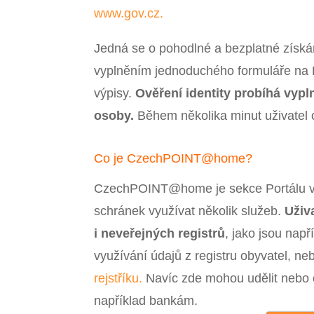
www.gov.cz.
Jedná se o pohodlné a bezplatné získání
vyplněním jednoduchého formuláře na
výpisy.
Ověření identity probíhá vyp
osoby.
Během několika minut uživatel o
Co je CzechPOINT@home?
CzechPOINT@home je sekce Portálu ve
schránek využívat několik služeb.
Uživ
i neveřejných registrů
, jako jsou nap
využívání údajů z registru obyvatel, ne
rejstříku.
Navíc zde mohou udělit nebo o
například bankám.