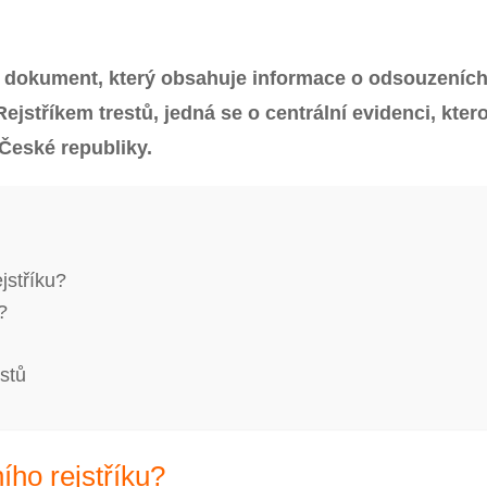
ální dokument, který obsahuje informace o odsouzeníc
ejstříkem trestů, jedná se o centrální evidenci, kter
 České republiky.
jstříku?
?
stů
ího rejstříku?