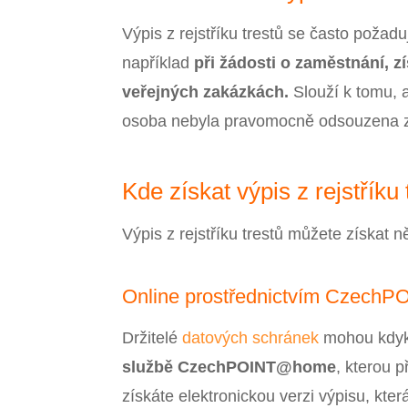
Výpis z rejstříku trestů se často požad
například
při žádosti o zaměstnání, z
veřejných zakázkách.
Slouží k tomu, 
osoba nebyla pravomocně odsouzena za
Kde získat výpis z rejstříku 
Výpis z rejstříku trestů můžete získat 
Online prostřednictvím Czec
Držitelé
datových schránek
mohou kdykol
službě CzechPOINT@home
, kterou p
získáte elektronickou verzi výpisu, kte