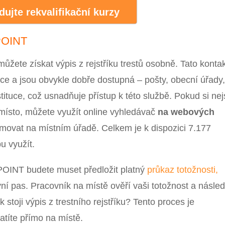
dujte rekvalifikační kurzy
 POINT
ete získat výpis z rejstříku trestů osobně. Tato kontak
ce a jsou obvykle dobře dostupná – pošty, obecní úřady
stituce, což usnadňuje přístup k této službě. Pokud si nej
ní místo, můžete využít online vyhledávač
na webových
movat na místním úřadě. Celkem je k dispozici 7.177
u využít.
POINT budete muset předložit platný
průkaz totožnosti,
í pas. Pracovník na místě ověří vaši totožnost a násle
k stoji výpis z trestního rejstříku? Tento proces je
atíte přímo na místě.