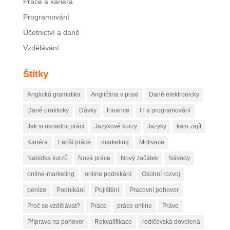
Práce a kariéra
Programování
Účetnictví a daně
Vzdělávání
Štítky
Anglická gramatika
Angličtina v praxi
Daně elektronicky
Daně prakticky
Dávky
Finance
IT a programování
Jak si usnadnit práci
Jazykové kurzy
Jazyky
kam zajít
Kariéra
Lepší práce
marketing
Motivace
Nabídka kurzů
Nová práce
Nový začátek
Návody
online-marketing
online podnikání
Osobní rozvoj
peníze
Podnikání
Pojištění
Pracovní pohovor
Proč se vzdělávat?
Práce
práce online
Právo
Příprava na pohovor
Rekvalifikace
rodičovská dovolená