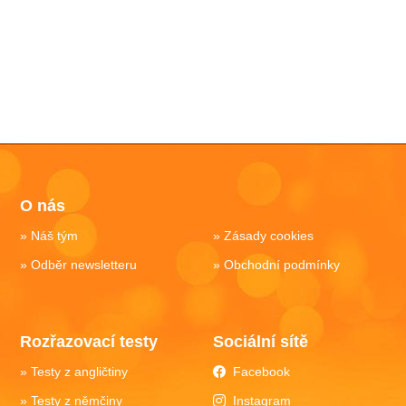
O nás
Náš tým
Zásady cookies
Odběr newsletteru
Obchodní podmínky
Rozřazovací testy
Sociální sítě
Testy z angličtiny
Facebook
Testy z němčiny
Instagram