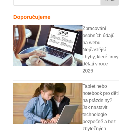
Doporučujeme
Zpracování
osobních údajů
na webu:
Nejčastější
chyby, které firmy
dělají v roce
2026
Tablet nebo
notebook pro děti
na prázdniny?
Jak nastavit
technologie
bezpečně a bez
zbytečných