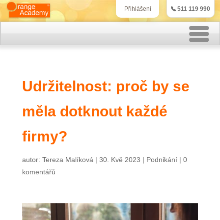
511 119 990
Přihlášení
Rekvalifikační kurzy
Udržitelnost: proč by se
Kurzy účetnictví
měla dotknout každé
Kurzy personalistiky
Kurzy marketingu
firmy?
IT kurzy
autor:
Tereza Malíková
|
30. Kvě 2023
|
Podnikání
|
0
komentářů
Jazykové kurzy
Kontakt