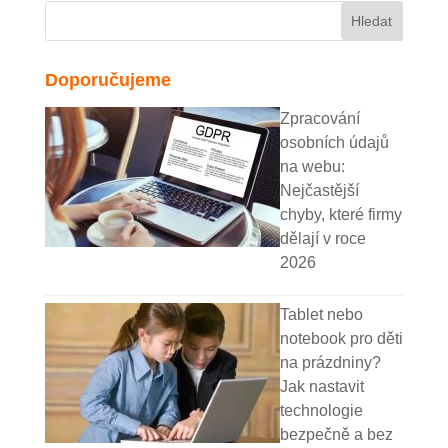
Doporučujeme
Zpracování
osobních údajů
na webu:
Nejčastější
chyby, které firmy
dělají v roce
2026
Tablet nebo
notebook pro děti
na prázdniny?
Jak nastavit
technologie
bezpečně a bez