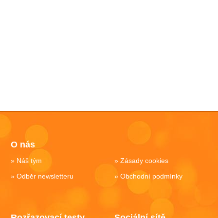
O nás
Náš tým
Zásady cookies
Odběr newsletteru
Obchodní podmínky
Rozřazovací testy
Sociální sítě