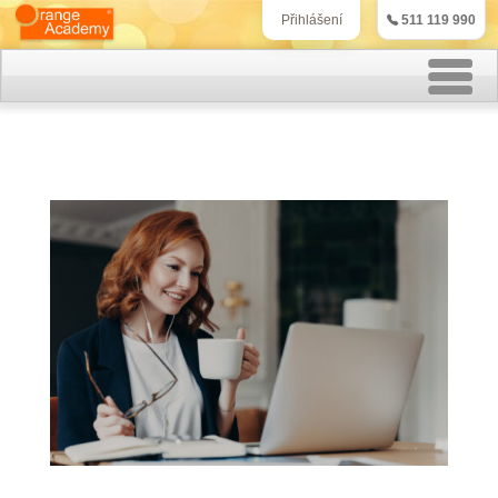
511 119 990
Přihlášení
Rekvalifikační kurzy
Kurzy účetnictví
Kurzy personalistiky
Kurzy marketingu
IT kurzy
Jazykové kurzy
Kontakt