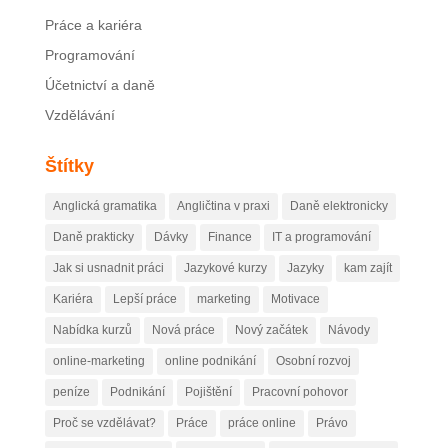
Práce a kariéra
Programování
Účetnictví a daně
Vzdělávání
Štítky
Anglická gramatika
Angličtina v praxi
Daně elektronicky
Daně prakticky
Dávky
Finance
IT a programování
Jak si usnadnit práci
Jazykové kurzy
Jazyky
kam zajít
Kariéra
Lepší práce
marketing
Motivace
Nabídka kurzů
Nová práce
Nový začátek
Návody
online-marketing
online podnikání
Osobní rozvoj
peníze
Podnikání
Pojištění
Pracovní pohovor
Proč se vzdělávat?
Práce
práce online
Právo