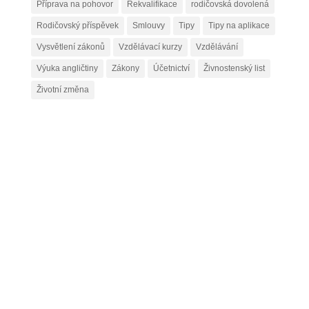
Příprava na pohovor
Rekvalifikace
rodičovská dovolená
Rodičovský příspěvek
Smlouvy
Tipy
Tipy na aplikace
Vysvětlení zákonů
Vzdělávací kurzy
Vzdělávání
Výuka angličtiny
Zákony
Účetnictví
Živnostenský list
Životní změna