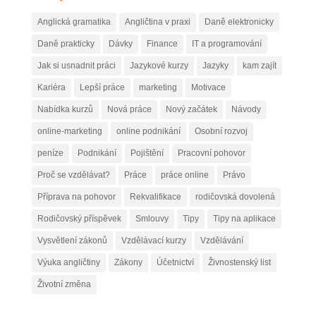
Anglická gramatika
Angličtina v praxi
Daně elektronicky
Daně prakticky
Dávky
Finance
IT a programování
Jak si usnadnit práci
Jazykové kurzy
Jazyky
kam zajít
Kariéra
Lepší práce
marketing
Motivace
Nabídka kurzů
Nová práce
Nový začátek
Návody
online-marketing
online podnikání
Osobní rozvoj
peníze
Podnikání
Pojištění
Pracovní pohovor
Proč se vzdělávat?
Práce
práce online
Právo
Příprava na pohovor
Rekvalifikace
rodičovská dovolená
Rodičovský příspěvek
Smlouvy
Tipy
Tipy na aplikace
Vysvětlení zákonů
Vzdělávací kurzy
Vzdělávání
Výuka angličtiny
Zákony
Účetnictví
Živnostenský list
Životní změna