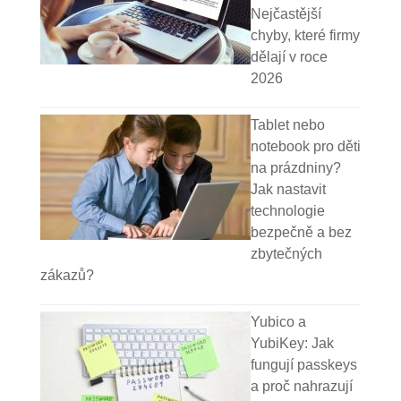
Nejčastější
chyby, které firmy
dělají v roce
2026
Tablet nebo
notebook pro děti
na prázdniny?
Jak nastavit
technologie
bezpečně a bez
zbytečných
zákazů?
Yubico a
YubiKey: Jak
fungují passkeys
a proč nahrazují