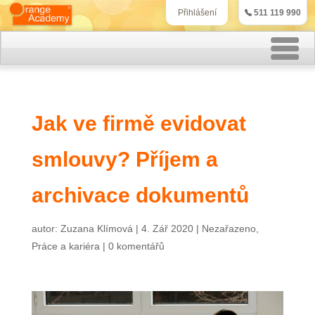
511 119 990
Přihlášení
Rekvalifikační kurzy
Jak ve firmě evidovat
Kurzy účetnictví
smlouvy? Příjem a
Kurzy personalistiky
Kurzy marketingu
archivace dokumentů
IT kurzy
autor:
Zuzana Klímová
|
4. Zář 2020
|
Nezařazeno
,
Práce a kariéra
|
0 komentářů
Jazykové kurzy
Kontakt