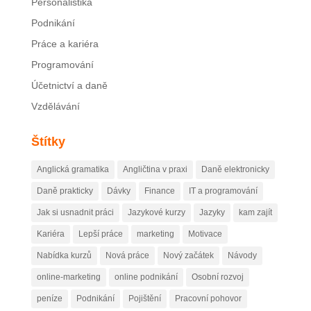
Personalistika
Podnikání
Práce a kariéra
Programování
Účetnictví a daně
Vzdělávání
Štítky
Anglická gramatika
Angličtina v praxi
Daně elektronicky
Daně prakticky
Dávky
Finance
IT a programování
Jak si usnadnit práci
Jazykové kurzy
Jazyky
kam zajít
Kariéra
Lepší práce
marketing
Motivace
Nabídka kurzů
Nová práce
Nový začátek
Návody
online-marketing
online podnikání
Osobní rozvoj
peníze
Podnikání
Pojištění
Pracovní pohovor