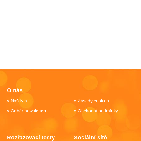
O nás
Náš tým
Zásady cookies
Odběr newsletteru
Obchodní podmínky
Rozřazovací testy
Sociální sítě