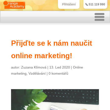
511 119 990
Přihlášení
Rekvalifikační kurzy
Přijďte se k nám naučit
Kurzy účetnictví
online marketing!
Kurzy personalistiky
Kurzy marketingu
autor:
Zuzana Klímová
|
13. Led 2020
|
Online
marketing
,
Vzdělávání
|
0 komentářů
IT kurzy
Jazykové kurzy
Kontakt