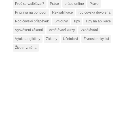
Proč se vzdělávat?
Práce
práce online
Právo
Příprava na pohovor
Rekvalifikace
rodičovská dovolená
Rodičovský příspěvek
Smlouvy
Tipy
Tipy na aplikace
Vysvětlení zákonů
Vzdělávací kurzy
Vzdělávání
Výuka angličtiny
Zákony
Účetnictví
Živnostenský list
Životní změna