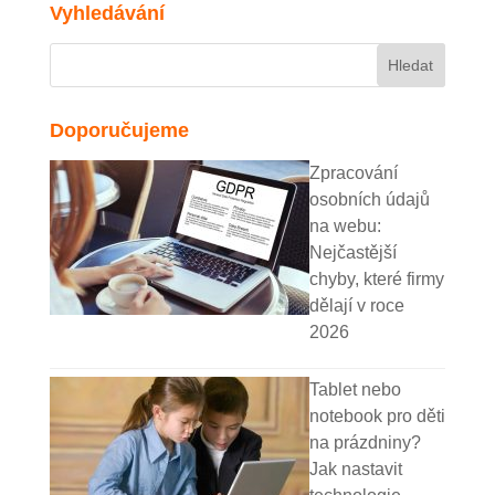
Vyhledávání
Doporučujeme
Zpracování
osobních údajů
na webu:
Nejčastější
chyby, které firmy
dělají v roce
2026
Tablet nebo
notebook pro děti
na prázdniny?
Jak nastavit