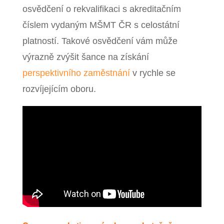
osvědčení o rekvalifikaci s akreditačním
číslem vydaným MŠMT ČR s celostátní
platností. Takové osvědčení vám může
výrazně zvýšit šance na získání
perspektivního zaměstnání
v rychle se
rozvíjejícím oboru.