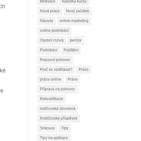
Motivace
Nabídka kurzů
ích
Nová práce
Nový začátek
Návody
online-marketing
online podnikání
Osobní rozvoj
peníze
Podnikání
Pojištění
Pracovní pohovor
ské
Proč se vzdělávat?
Práce
práce online
Právo
Příprava na pohovor
že
Rekvalifikace
rodičovská dovolená
Rodičovský příspěvek
Smlouvy
Tipy
Tipy na aplikace