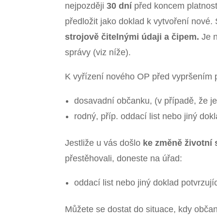
nejpozději
30 dní
před koncem platnosti
předložit jako doklad k vytvoření nov
strojově čitelnými údaji a čipem.
Je n
správy (viz níže).
K vyřízení nového OP před vypršením p
dosavadní občanku, (v případě, že je 
rodný, příp. oddací list nebo jiný dok
Jestliže u vás došlo
ke změně životní 
přestěhovali, doneste na úřad:
oddací list nebo jiný doklad potvrzuj
Můžete se dostat do situace, kdy obč