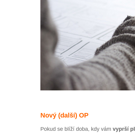
Nový (další) OP
Pokud se blíží doba, kdy vám
vyprší p