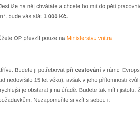
Jestliže na něj chvátáte a chcete ho mít do pěti pracovn
n*, bude vás stát
1 000 Kč.
můžete OP převzít pouze na
Ministerstvu vnitra
dříve. Budete ji potřebovat
při cestování
v rámci Evrop
ud nedovršilo 15 let věku), avšak v jeho přítomnosti kvůli
ychlejší je obstarat ji na úřadě. Budete tak mít i jistotu, 
ožadavkům. Nezapomeňte si vzít s sebou i: