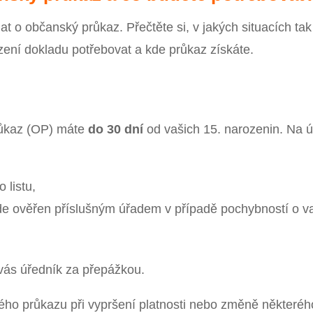
at o občanský průkaz. Přečtěte si, v jakých situacích tak
ízení dokladu potřebovat a kde průkaz získáte.
růkaz (OP) máte
do 30 dní
od vašich 15. narozenin. Na 
 listu,
ude ověřen příslušným úřadem v případě pochybností o v
 vás úředník za přepážkou.
ho průkazu při vypršení platnosti nebo změně některéh