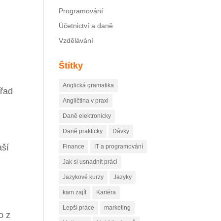
Programování
Účetnictví a daně
Vzdělávání
Štítky
Anglická gramatika
úřad
Angličtina v praxi
Daně elektronicky
Daně prakticky
Dávky
aší
Finance
IT a programování
Jak si usnadnit práci
Jazykové kurzy
Jazyky
kam zajít
Kariéra
Lepší práce
marketing
o z