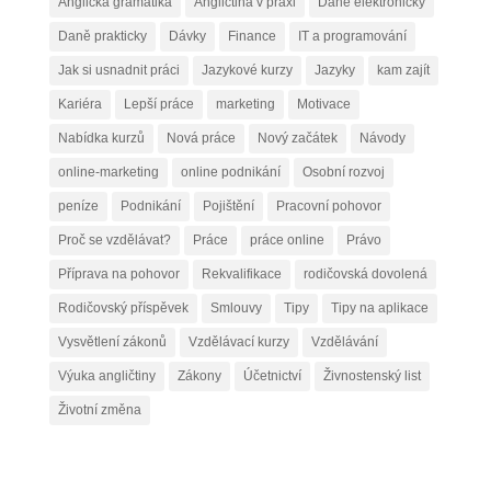
Anglická gramatika
Angličtina v praxi
Daně elektronicky
Daně prakticky
Dávky
Finance
IT a programování
Jak si usnadnit práci
Jazykové kurzy
Jazyky
kam zajít
Kariéra
Lepší práce
marketing
Motivace
Nabídka kurzů
Nová práce
Nový začátek
Návody
online-marketing
online podnikání
Osobní rozvoj
peníze
Podnikání
Pojištění
Pracovní pohovor
Proč se vzdělávat?
Práce
práce online
Právo
Příprava na pohovor
Rekvalifikace
rodičovská dovolená
Rodičovský příspěvek
Smlouvy
Tipy
Tipy na aplikace
Vysvětlení zákonů
Vzdělávací kurzy
Vzdělávání
Výuka angličtiny
Zákony
Účetnictví
Živnostenský list
Životní změna