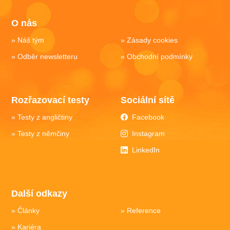
O nás
Náš tým
Zásady cookies
Odběr newsletteru
Obchodní podmínky
Rozřazovací testy
Sociální sítě
Testy z angličtiny
Facebook
Testy z němčiny
Instagram
LinkedIn
Další odkazy
Články
Reference
Kariéra