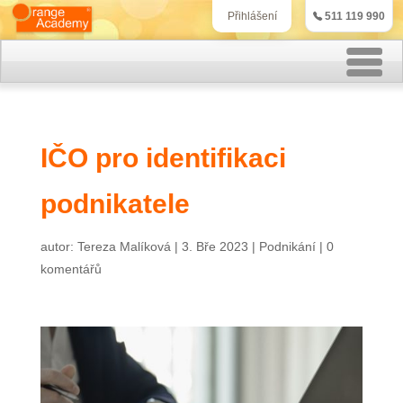
511 119 990
Přihlášení
Rekvalifikační kurzy
IČO pro identifikaci
Kurzy účetnictví
podnikatele
Kurzy personalistiky
Kurzy marketingu
autor:
Tereza Malíková
|
3. Bře 2023
|
Podnikání
|
0
komentářů
IT kurzy
Jazykové kurzy
Kontakt