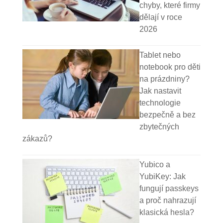
chyby, které firmy
dělají v roce
2026
Tablet nebo
notebook pro děti
na prázdniny?
Jak nastavit
technologie
bezpečně a bez
zbytečných
zákazů?
Yubico a
YubiKey: Jak
fungují passkeys
a proč nahrazují
klasická hesla?