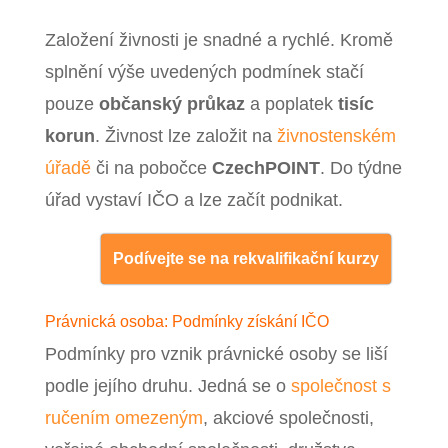
Založení živnosti je snadné a rychlé. Kromě
splnění výše uvedených podmínek stačí
pouze
občanský průkaz
a poplatek
tisíc
korun
. Živnost lze založit na
živnostenském
úřadě
či na pobočce
CzechPOINT
. Do týdne
úřad vystaví IČO a lze začít podnikat.
Podívejte se na rekvalifikační kurzy
Právnická osoba: Podmínky získání IČO
Podmínky pro vznik právnické osoby se liší
podle jejího druhu. Jedná se o
společnost s
ručením omezeným
, akciové společnosti,