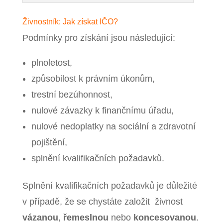
Živnostník: Jak získat IČO?
Podmínky pro získání jsou následující:
plnoletost,
způsobilost k právním úkonům,
trestní bezúhonnost,
nulové závazky k finančnímu úřadu,
nulové nedoplatky na sociální a zdravotní
pojištění,
splnění kvalifikačních požadavků.
Splnění kvalifikačních požadavků je důležité
v případě, že se chystáte založit živnost
vázanou
,
ř
emeslnou
nebo
koncesovanou
.