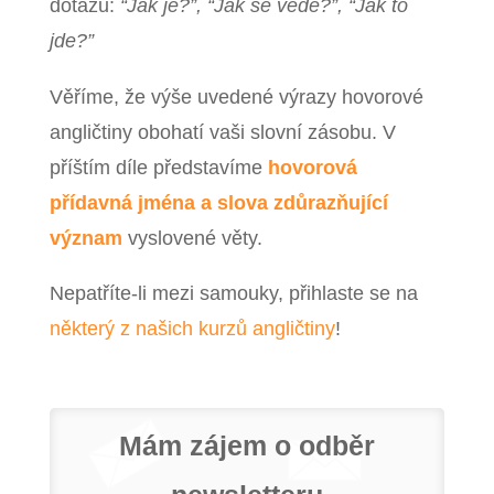
dotazu:
“Jak je?”, “Jak se vede?”, “Jak to
jde?”
Věříme, že výše uvedené výrazy hovorové
angličtiny obohatí vaši slovní zásobu. V
příštím díle představíme
hovorová
přídavná jména a slova zdůrazňující
význam
vyslovené věty.
Nepatříte-li mezi samouky, přihlaste se na
některý z našich kurzů angličtiny
!
Mám zájem o odběr