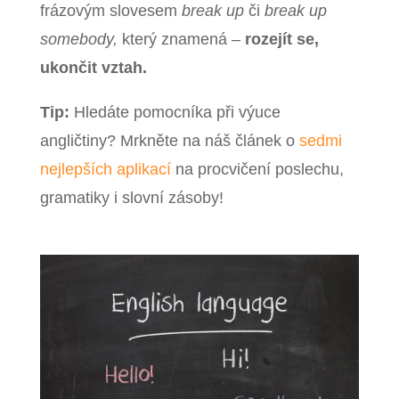
frázovým slovesem
break up
či
break up
somebody,
který znamená –
rozejít se,
ukončit vztah.
Tip:
Hledáte pomocníka při výuce
angličtiny? Mrkněte na náš článek o
sedmi
nejlepších aplikací
na procvičení poslechu,
gramatiky i slovní zásoby!