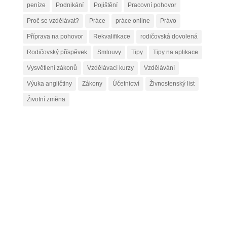
peníze
Podnikání
Pojištění
Pracovní pohovor
Proč se vzdělávat?
Práce
práce online
Právo
Příprava na pohovor
Rekvalifikace
rodičovská dovolená
Rodičovský příspěvek
Smlouvy
Tipy
Tipy na aplikace
Vysvětlení zákonů
Vzdělávací kurzy
Vzdělávání
Výuka angličtiny
Zákony
Účetnictví
Živnostenský list
Životní změna