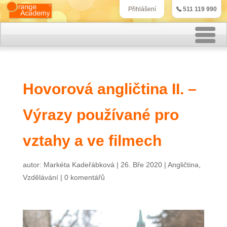
511 119 990
Přihlášení
Rekvalifikační kurzy
Hovorová angličtina II. –
Kurzy účetnictví
Výrazy používané pro
Kurzy personalistiky
Kurzy marketingu
vztahy a ve filmech
IT kurzy
autor:
Markéta Kadeřábková
|
26. Bře 2020
|
Angličtina
,
Vzdělávání
|
0 komentářů
Jazykové kurzy
Kontakt