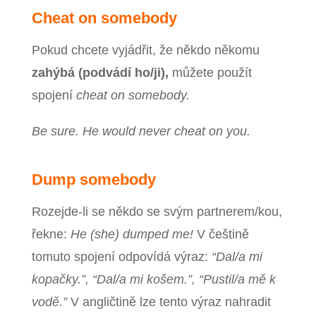
Cheat on somebody
Pokud chcete vyjádřit, že někdo někomu
zahýbá (podvádí ho/ji),
můžete použít
spojení
cheat on somebody.
Be sure. He would never cheat on you.
Dump somebody
Rozejde-li se někdo se svým partnerem/kou,
řekne:
He (she) dumped me!
V češtině
tomuto spojení odpovídá výraz:
“Dal/a mi
kopačky.”, “Dal/a mi košem.”, “Pustil/a mě k
vodě.”
V angličtině lze tento výraz nahradit