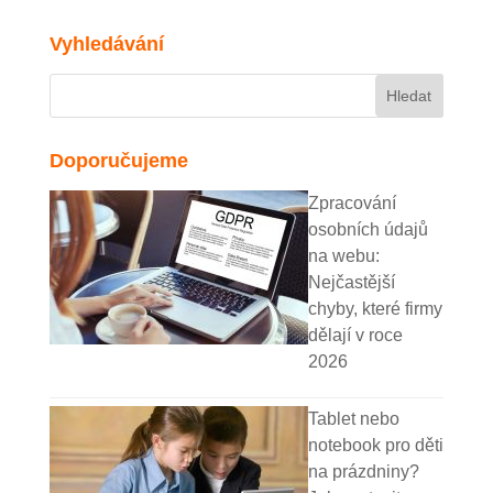
Vyhledávání
Doporučujeme
Zpracování
osobních údajů
na webu:
Nejčastější
chyby, které firmy
dělají v roce
2026
Tablet nebo
notebook pro děti
na prázdniny?