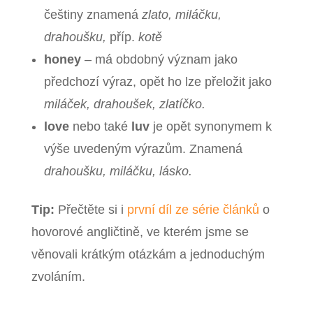
češtiny znamená
zlato, miláčku,
drahoušku,
příp.
kotě
honey
– má obdobný význam jako
předchozí výraz, opět ho lze přeložit jako
miláček, drahoušek, zlatíčko.
love
nebo také
luv
je opět synonymem k
výše uvedeným výrazům. Znamená
drahoušku, miláčku, lásko.
Tip:
Přečtěte si i
první díl ze série článků
o
hovorové angličtině, ve kterém jsme se
věnovali krátkým otázkám a jednoduchým
zvoláním.