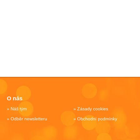
O nás
Náš tým
Zásady cookies
Odběr newsletteru
Obchodní podmínky