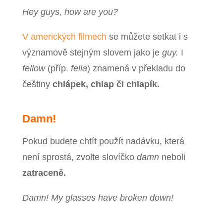
Hey guys, how are you?
V amerických filmech
se můžete setkat i s
významově stejným slovem jako je
guy.
I
fellow
(příp.
fella
) znamená v překladu do
češtiny
chlápek, chlap či chlapík.
Damn!
Pokud budete chtít použít nadávku, která
není sprostá, zvolte slovíčko
damn
neboli
zatraceně.
Damn! My glasses have broken down!