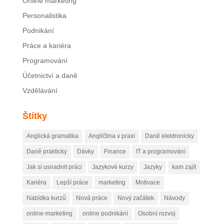
Online marketing
Personalistika
Podnikání
Práce a kariéra
Programování
Účetnictví a daně
Vzdělávání
Štítky
Anglická gramatika
Angličtina v praxi
Daně elektronicky
Daně prakticky
Dávky
Finance
IT a programování
Jak si usnadnit práci
Jazykové kurzy
Jazyky
kam zajít
Kariéra
Lepší práce
marketing
Motivace
Nabídka kurzů
Nová práce
Nový začátek
Návody
online-marketing
online podnikání
Osobní rozvoj