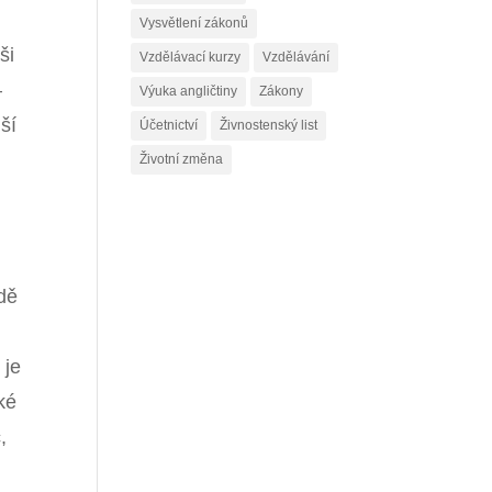
Vysvětlení zákonů
ši
Vzdělávací kurzy
Vzdělávání
–
Výuka angličtiny
Zákony
ší
Účetnictví
Živnostenský list
Životní změna
dě
 je
ké
,