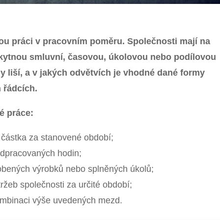
u práci v pracovním poměru. Společnosti mají na
ytnou smluvní, časovou, úkolovou nebo podílovou
 liší, a v jakých odvětvích je vhodné dané formy
h řádcích.
é práce:
částka za stanovené období;
odpracovaných hodin;
robených výrobků nebo splněných úkolů;
ržeb společnosti za určité období;
ombinaci výše uvedených mezd.