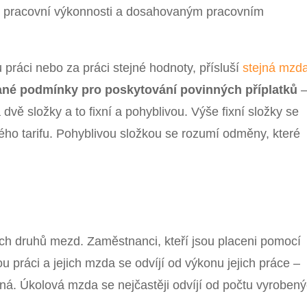
k, pracovní výkonnosti a dosahovaným pracovním
 práci nebo za práci stejné hodnoty, přísluší
stejná mzd
vané
podmínky pro poskytování povinných příplatků
vě složky a to fixní a pohyblivou. Výše fixní složky se
o tarifu. Pohyblivou složkou se rozumí odměny, které
.
ch druhů mezd. Zaměstnanci, kteří jsou placeni pomocí
 práci a jejich mzda se odvíjí od výkonu jejich práce –
ná. Úkolová mzda se nejčastěji odvíjí od počtu vyroben