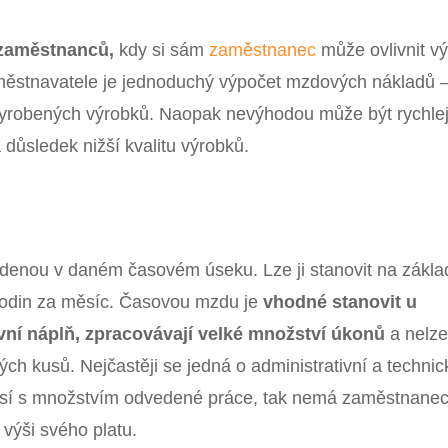
 zaměstnanců,
kdy si sám
zaměstnanec
může ovlivnit vý
ěstnavatele je jednoduchý výpočet mzdových nákladů 
vyrobených výrobků. Naopak nevýhodou může být rychlej
důsledek nižší kvalitu výrobků.
denou v daném časovém úseku. Lze ji stanovit na zákla
odin za měsíc. Časovou mzdu je
vhodné stanovit u
ovní náplň, zpracovávají velké množství úkonů
a nelze
ch kusů. Nejčastěji se jedná o administrativní a technic
isí s množstvím odvedené práce, tak nemá zaměstnanec
 výši svého platu.