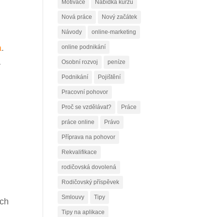
Motivace
Nabídka kurzů
Nová práce
Nový začátek
Návody
online-marketing
a
.
online podnikání
–
Osobní rozvoj
peníze
Podnikání
Pojištění
Pracovní pohovor
Proč se vzdělávat?
Práce
práce online
Právo
Příprava na pohovor
Rekvalifikace
rodičovská dovolená
Rodičovský příspěvek
Smlouvy
Tipy
ých
Tipy na aplikace