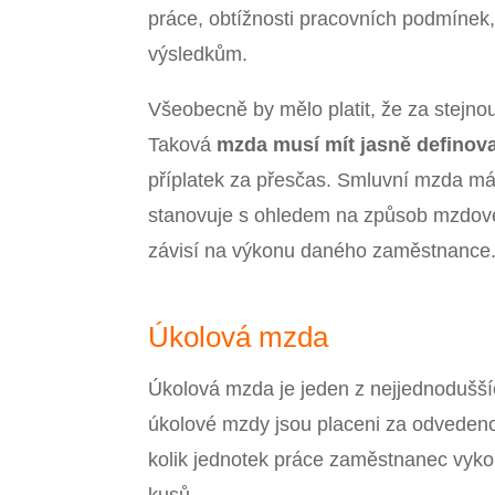
práce, obtížnosti pracovních podmíne
výsledkům.
Všeobecně by mělo platit, že za stejnou
Taková
mzda musí mít jasně defino
příplatek za přesčas. Smluvní mzda má d
stanovuje s ohledem na způsob mzdovéh
závisí na výkonu daného zaměstnance
Úkolová mzda
Úkolová mzda je jeden z nejjednodušší
úkolové mzdy jsou placeni za odvedenou
kolik jednotek práce zaměstnanec vyko
kusů.