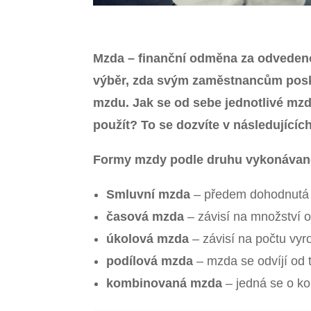
Mzda – finanční odměna za odvedeno
výběr, zda svým zaměstnancům posk
mzdu. Jak se od sebe jednotlivé mzdy
použít? To se dozvíte v následujícíc
Formy mzdy podle druhu vykonávan
Smluvní mzda
– předem dohodnutá 
časová mzda
– závisí na množství 
úkolová mzda
– závisí na počtu vy
podílová mzda
– mzda se odvíjí od t
kombinovaná mzda
– jedná se o k