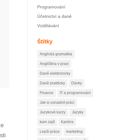
Programování
Účetnictví a daně
Vzdělávání
Štítky
Anglická gramatika
Angličtina v praxi
Daně elektronicky
Daně prakticky
Dávky
Finance
IT a programování
Jak si usnadnit práci
Jazykové kurzy
Jazyky
kam zajít
Kariéra
že
Lepší práce
marketing
sti