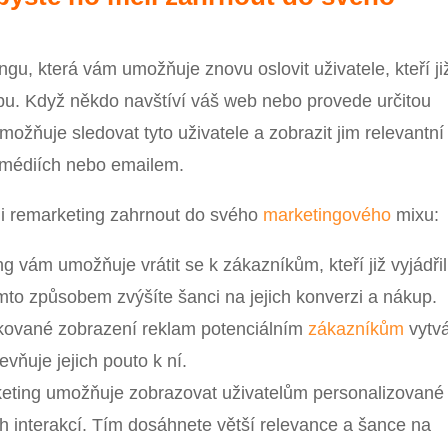
ngu, která vám umožňuje znovu oslovit uživatele, kteří ji
žbu. Když někdo navštíví váš web nebo provede určitou
možňuje sledovat tyto uživatele a zobrazit jim relevantní
 médiích nebo emailem.
li remarketing zahrnout do svého
marketingového
mixu:
g vám umožňuje vrátit se k zákazníkům, kteří již vyjádřil
mto způsobem zvýšíte šanci na jejich konverzi a nákup.
kované zobrazení reklam potenciálním
zákazníkům
vytvá
vňuje jejich pouto k ní.
ting umožňuje zobrazovat uživatelům personalizované
h interakcí. Tím dosáhnete větší relevance a šance na