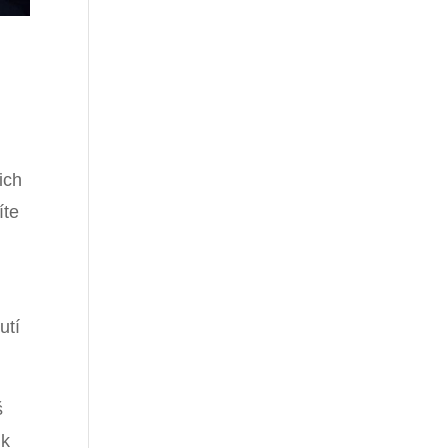
ich
íte
utí
š
 k