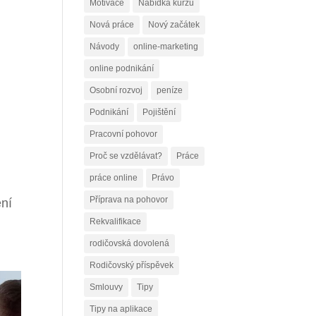
Motivace
Nabídka kurzů
Nová práce
Nový začátek
Návody
online-marketing
online podnikání
Osobní rozvoj
peníze
Podnikání
Pojištění
Pracovní pohovor
Proč se vzdělávat?
Práce
práce online
Právo
Příprava na pohovor
ení
Rekvalifikace
rodičovská dovolená
Rodičovský příspěvek
Smlouvy
Tipy
Tipy na aplikace