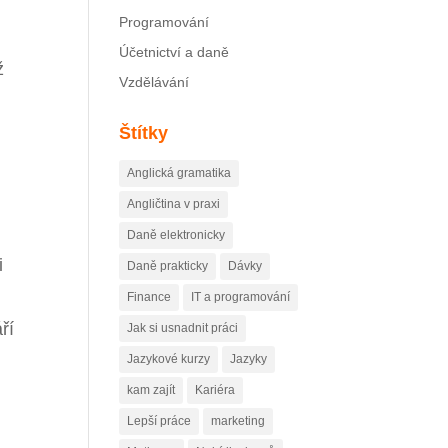
Programování
Účetnictví a daně
ž
Vzdělávání
Štítky
Anglická gramatika
Angličtina v praxi
Daně elektronicky
i
Daně prakticky
Dávky
Finance
IT a programování
ří
Jak si usnadnit práci
Jazykové kurzy
Jazyky
kam zajít
Kariéra
Lepší práce
marketing