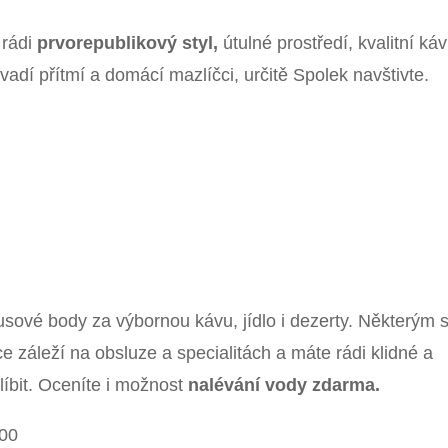
 rádi
prvorepublikový styl,
útulné prostředí, kvalitní káv
vadí přítmí a domácí mazlíčci, určitě Spolek navštivte.
usové body za výbornou kávu, jídlo i dezerty. Některým 
e záleží na obsluze a specialitách a máte rádi klidné a
 líbit. Oceníte i možnost
nalévání vody zdarma.
 00