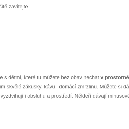
tě zavítejte.
te s dětmi, které tu můžete bez obav nechat
v prostorn
m skvělé zákusky, kávu i domácí zmrzlinu. Můžete si dá
 vyzdvihují i obsluhu a prostředí. Někteří dávají minusov