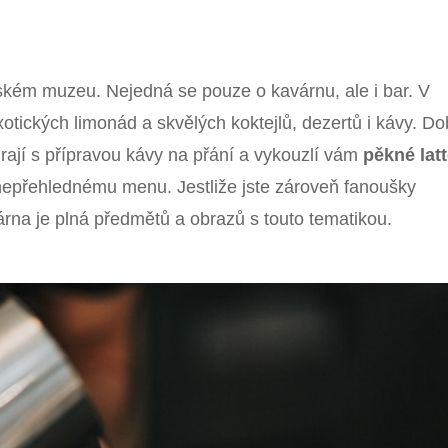
kém muzeu. Nejedná se pouze o kavárnu, ale i bar. V
otických limonád a skvělých koktejlů, dezertů i kávy. Do
yhrají s přípravou kávy na přání a vykouzlí vám
pěkné lat
nepřehlednému menu. Jestliže jste zároveň fanoušky
avárna je plná předmětů a obrazů s touto tematikou.