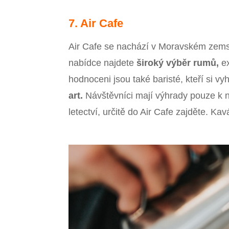
7. Air Cafe
Air Cafe se nachází v Moravském zems
nabídce najdete
široký výběr rumů,
ex
hodnoceni jsou také baristé, kteří si v
art.
Návštěvníci mají výhrady pouze k 
letectví, určitě do Air Cafe zajděte. K