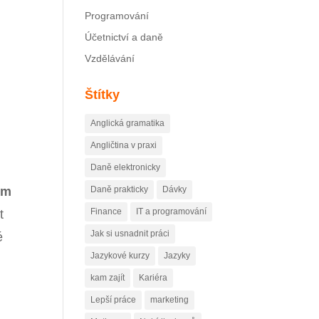
Programování
Účetnictví a daně
Vzdělávání
Štítky
Anglická gramatika
Angličtina v praxi
Daně elektronicky
ém
Daně prakticky
Dávky
Finance
IT a programování
t
Jak si usnadnit práci
é
Jazykové kurzy
Jazyky
kam zajít
Kariéra
Lepší práce
marketing