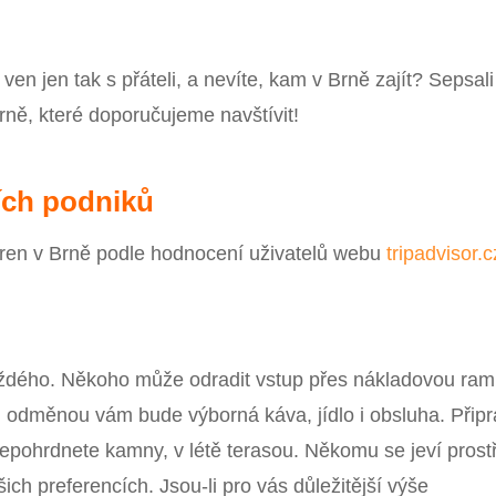
en jen tak s přáteli, a nevíte, kam v Brně zajít? Sepsali
rně, které doporučujeme navštívit!
ích podniků
ren v Brně podle hodnocení uživatelů webu
tripadvisor.c
aždého. Někoho může odradit vstup přes nákladovou ram
 odměnou vám bude výborná káva, jídlo i obsluha. Připr
epohrdnete kamny, v létě terasou. Někomu se jeví prost
ch preferencích. Jsou-li pro vás důležitější výše