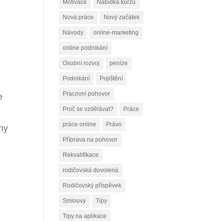
Motivace
Nabídka kurzů
Nová práce
Nový začátek
Návody
online-marketing
online podnikání
Osobní rozvoj
peníze
Podnikání
Pojištění
Pracovní pohovor
e
Proč se vzdělávat?
Práce
práce online
Právo
eny
Příprava na pohovor
Rekvalifikace
rodičovská dovolená
Rodičovský příspěvek
Smlouvy
Tipy
Tipy na aplikace