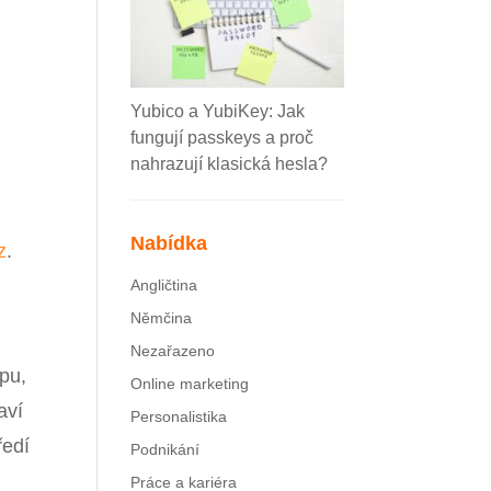
Yubico a YubiKey: Jak
fungují passkeys a proč
nahrazují klasická hesla?
Nabídka
z
.
Angličtina
Němčina
Nezařazeno
pu,
Online marketing
aví
Personalistika
ředí
Podnikání
Práce a kariéra