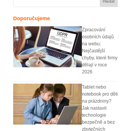
Doporučujeme
Zpracování
osobních údajů
na webu:
Nejčastější
chyby, které firmy
dělají v roce
2026
Tablet nebo
notebook pro děti
na prázdniny?
Jak nastavit
technologie
bezpečně a bez
zbytečných