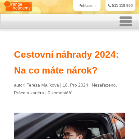
511 119 990
Přihlášení
Rekvalifikační kurzy
Cestovní náhrady 2024:
Kurzy účetnictví
Na co máte nárok?
Kurzy personalistiky
Kurzy marketingu
autor:
Tereza Malíková
|
18. Pro 2024
|
Nezařazeno
,
Práce a kariéra
|
0 komentářů
IT kurzy
Jazykové kurzy
Kontakt