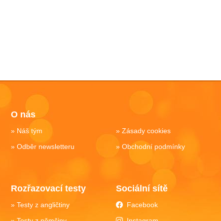
O nás
Náš tým
Zásady cookies
Odběr newsletteru
Obchodní podmínky
Rozřazovací testy
Sociální sítě
Testy z angličtiny
Facebook
Testy z němčiny
Instagram