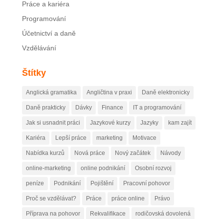
Práce a kariéra
Programování
Účetnictví a daně
Vzdělávání
Štítky
Anglická gramatika
Angličtina v praxi
Daně elektronicky
Daně prakticky
Dávky
Finance
IT a programování
Jak si usnadnit práci
Jazykové kurzy
Jazyky
kam zajít
Kariéra
Lepší práce
marketing
Motivace
Nabídka kurzů
Nová práce
Nový začátek
Návody
online-marketing
online podnikání
Osobní rozvoj
peníze
Podnikání
Pojištění
Pracovní pohovor
Proč se vzdělávat?
Práce
práce online
Právo
Příprava na pohovor
Rekvalifikace
rodičovská dovolená