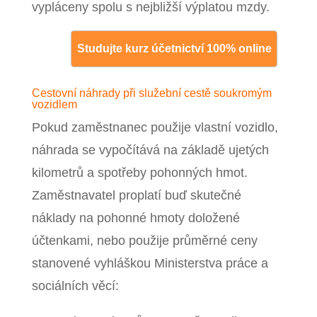
vypláceny spolu s nejbližší výplatou mzdy.
Studujte kurz účetnictví 100% online
Cestovní náhrady při služební cestě soukromým
vozidlem
Pokud zaměstnanec použije vlastní vozidlo,
náhrada se vypočítává na základě ujetých
kilometrů a spotřeby pohonných hmot.
Zaměstnavatel proplatí buď skutečné
náklady na pohonné hmoty doložené
účtenkami, nebo použije průměrné ceny
stanovené vyhláškou Ministerstva práce a
sociálních věcí: