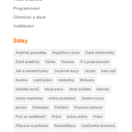
Programování
Účetnictví a daně
Vzdělávání
Štítky
Anglická gramatika
Angličtina v praxi
Daně elektronicky
Daně prakticky
Dávky
Finance
IT a programování
Jak si usnadnit práci
Jazykové kurzy
Jazyky
kam zajít
Kariéra
Lepší práce
marketing
Motivace
Nabídka kurzů
Nová práce
Nový začátek
Návody
online-marketing
online podnikání
Osobní rozvoj
peníze
Podnikání
Pojištění
Pracovní pohovor
Proč se vzdělávat?
Práce
práce online
Právo
Příprava na pohovor
Rekvalifikace
rodičovská dovolená