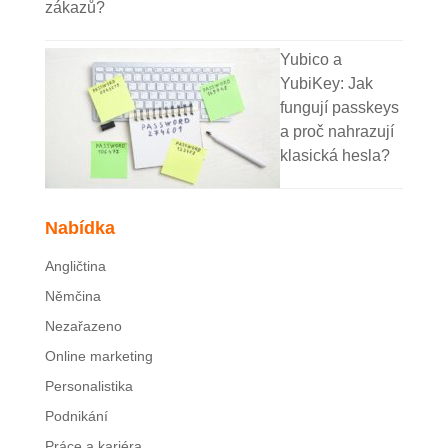
zákazů?
Yubico a
YubiKey: Jak
fungují passkeys
a proč nahrazují
klasická hesla?
Nabídka
Angličtina
Němčina
Nezařazeno
Online marketing
Personalistika
Podnikání
Práce a kariéra