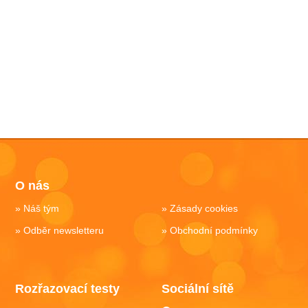
O nás
Náš tým
Zásady cookies
Odběr newsletteru
Obchodní podmínky
Rozřazovací testy
Sociální sítě