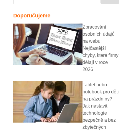
Doporučujeme
Zpracování
osobních údajů
na webu:
Nejčastější
chyby, které firmy
dělají v roce
2026
Tablet nebo
notebook pro děti
na prázdniny?
Jak nastavit
technologie
bezpečně a bez
zbytečných