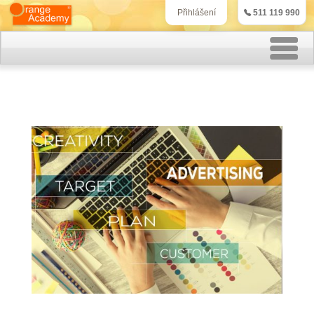
511 119 990
Přihlášení
Rekvalifikační kurzy
Kurzy účetnictví
Kurzy personalistiky
Kurzy marketingu
IT kurzy
Jazykové kurzy
Kontakt