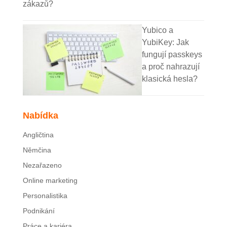
zákazů?
Yubico a
YubiKey: Jak
fungují passkeys
a proč nahrazují
klasická hesla?
Nabídka
Angličtina
Němčina
Nezařazeno
Online marketing
Personalistika
Podnikání
Práce a kariéra