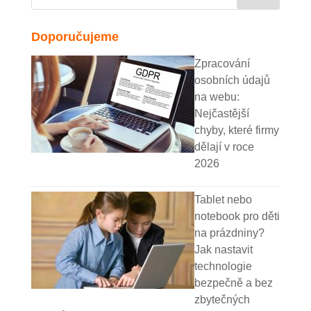
Doporučujeme
Zpracování
osobních údajů
na webu:
Nejčastější
chyby, které firmy
dělají v roce
2026
Tablet nebo
notebook pro děti
na prázdniny?
Jak nastavit
technologie
bezpečně a bez
zbytečných