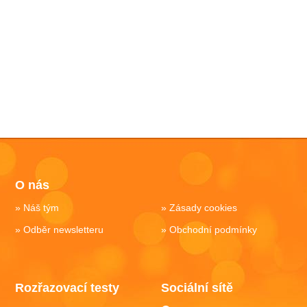
O nás
Náš tým
Zásady cookies
Odběr newsletteru
Obchodní podmínky
Rozřazovací testy
Sociální sítě