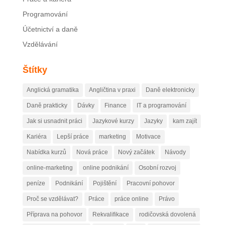
Programování
Účetnictví a daně
Vzdělávání
Štítky
Anglická gramatika
Angličtina v praxi
Daně elektronicky
Daně prakticky
Dávky
Finance
IT a programování
Jak si usnadnit práci
Jazykové kurzy
Jazyky
kam zajít
Kariéra
Lepší práce
marketing
Motivace
Nabídka kurzů
Nová práce
Nový začátek
Návody
online-marketing
online podnikání
Osobní rozvoj
peníze
Podnikání
Pojištění
Pracovní pohovor
Proč se vzdělávat?
Práce
práce online
Právo
Příprava na pohovor
Rekvalifikace
rodičovská dovolená