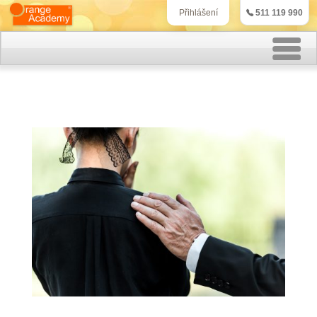
511 119 990
Přihlášení
Rekvalifikační kurzy
Kurzy účetnictví
Kurzy personalistiky
Kurzy marketingu
IT kurzy
Jazykové kurzy
Kontakt