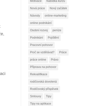
Motivace
Nabídka kurzů
Nová práce
Nový začátek
Návody
online-marketing
online podnikání
k
Osobní rozvoj
peníze
že,
Podnikání
Pojištění
Pracovní pohovor
Proč se vzdělávat?
Práce
práce online
Právo
Příprava na pohovor
aci
Rekvalifikace
rodičovská dovolená
Rodičovský příspěvek
Smlouvy
Tipy
Tipy na aplikace