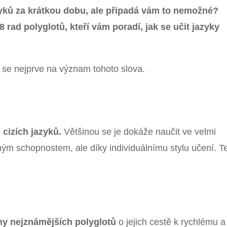
azyků za krátkou dobu, ale připadá vám to nemožné?
8 rad polyglotů, kteří vám poradí, jak se učit jazyky
e se nejprve na význam tohoto slova.
cizích jazyků.
Většinou se je dokáže naučit ve velmi
ým schopnostem, ale díky individuálnímu stylu učení. T
hy nejznámějších polyglotů
o jejich cestě k rychlému a