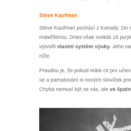
Steve Kaufman
Steve Kaufman pochází z Kanady. Do sv
mateřštinou. Dnes však ovládá 16 jazyků
vytvořil
vlastní systém výuky.
Jeho rad
níže.
Pravdou je, že pokud máte cit pro učení 
se a pamatování si nových slovíček pr
Chyba nemusí být ve vás, ale
ve špat