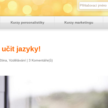
Kurzy personalistiky
Kurzy marketingu
 učit jazyky!
čtina
,
Vzdělávání
|
3 Komentáře(ů)