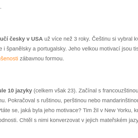
.
e
učí česky v USA
už více než 3 roky. Češtinu si vybral k
 i španělsky a portugalsky. Jeho velkou motivací jsou ti
ušenosti
zábavnou formou.
ule 10 jazyky
(celkem však 23). Začínal s francouzštinou
inu. Pokračoval s ruštinou, perštinou nebo mandarinštino
táte se, jaká byla jeho motivace? Tim žil v New Yorku, 
odnosti. Chtěl s nimi konverzovat v jejich mateřském jaz