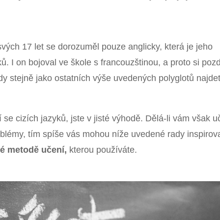
ých 17 let se dorozuměl pouze anglicky, která je jeho
. I on bojoval ve škole s francouzštinou, a proto si pozd
y stejně jako ostatních výše uvedených polyglotů najde
se cizích jazyků, jste v jisté výhodě. Dělá-li vám však u
oblémy, tím spíše vás mohou níže uvedené rady inspirova
né metodě učení,
kterou používáte.