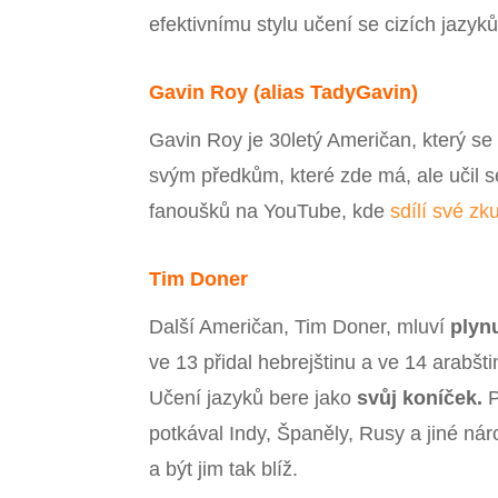
efektivnímu stylu učení se cizích jazyků
Gavin Roy (alias TadyGavin)
Gavin Roy je 30letý Američan, který s
svým předkům, které zde má, ale učil se
fanoušků na YouTube, kde
sdílí své zk
Tim Doner
Další Američan, Tim Doner, mluví
plyn
ve 13 přidal hebrejštinu a ve 14 arabšt
Učení jazyků bere jako
svůj koníček.
P
potkával Indy, Španěly, Rusy a jiné nár
a být jim tak blíž.