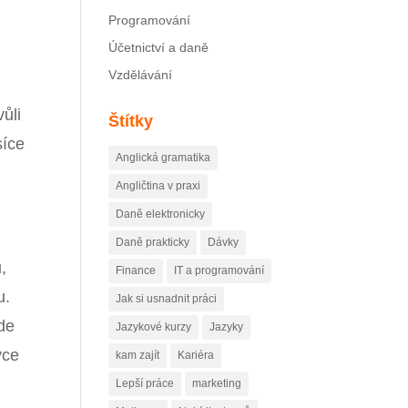
Programování
Účetnictví a daně
Vzdělávání
vůli
Štítky
síce
Anglická gramatika
Angličtina v praxi
Daně elektronicky
Daně prakticky
Dávky
,
Finance
IT a programování
u.
Jak si usnadnit práci
kde
Jazykové kurzy
Jazyky
yce
kam zajít
Kariéra
Lepší práce
marketing