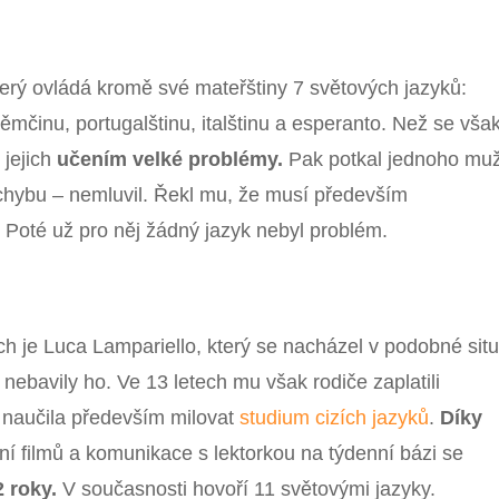
který ovládá kromě své mateřštiny 7 světových jazyků:
němčinu, portugalštinu, italštinu a esperanto. Než se vša
 jejich
učením velké problémy.
Pak potkal jednoho mu
 chybu – nemluvil. Řekl mu, že musí především
!
Poté už pro něj žádný jazyk nebyl problém.
nich je Luca Lampariello, který se nacházel v podobné situ
nebavily ho. Ve 13 letech mu však rodiče zaplatili
o naučila především milovat
studium cizích jazyků
.
Díky
ní filmů a komunikace s lektorkou na týdenní bázi se
2 roky.
V současnosti hovoří 11 světovými jazyky.