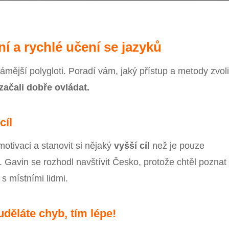
ní a rychlé učení se jazyků
ámější polygloti. Poradí vám, jaký přístup a metody zvoli
začali dobře ovládat.
cíl
otivaci a stanovit si nějaký
vyšší cíl
než je pouze
. Gavin se rozhodl navštívit Česko, protože chtěl poznat
 s místními lidmi.
děláte chyb, tím lépe!