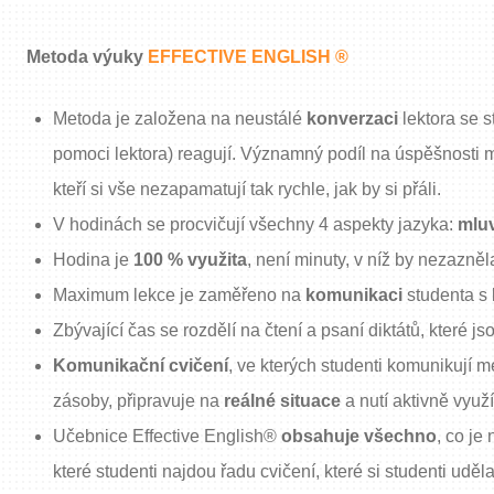
Metoda výuky
EFFECTIVE ENGLISH ®
Metoda je založena na neustálé
konverzaci
lektora se s
pomoci lektora) reagují. Významný podíl na úspěšnosti 
kteří si vše nezapamatují tak rychle, jak by si přáli.
V hodinách se procvičují všechny 4 aspekty jazyka:
mluv
Hodina je
100 % využita
, není minuty, v níž by nezazněl
Maximum lekce je zaměřeno na
komunikaci
studenta s 
Zbývající čas se rozdělí na čtení a psaní diktátů, které
Komunikační cvičení
, ve kterých studenti komunikují 
zásoby, připravuje na
reálné situace
a nutí aktivně využí
Učebnice Effective English®
obsahuje všechno
, co je
které studenti najdou řadu cvičení, které si studenti uděl