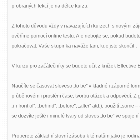
probraných lekcí je na délce kurzu.
Z tohoto důvodu vždy v navazujících kurzech s novými záje
ověříme pomocí online testu. Ale nebojte se, pokud budete 
pokračovat, Vaše skupinka naváže tam, kde jste skončili.
V kurzu pro začátečníky se budete učit z knížek Effective E
Naučíte se časovat sloveso „to be“ v kladné i záporné fo
průběhovém i prostém čase, tvorbu otázek a odpovědí. Z gr
„in front of“, „behind“, „before“, „after“ atd.), použití „some 
se dozvíte ještě i minulé tvary od sloves „to be“ ve spojení
Proberete základní slovní zásobu k tématům jako je rodina