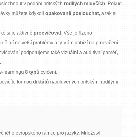
poslechnout v podání britských
rodilých mluvčích
. Pokud
hrávky můžete kdykoli
opakovaně poslouchat
, a tak si
ké si je aktivně
procvičovat
. Vše je řízeno
ám dělají největší problémy a ty Vám nabízí na procvičení
ocvičování podporujeme také vizuální a auditivní paměť,
.
e e-learningu
8 typů
cvičení.
ocvičíte formou
diktátů
namluvených britskými rodilými
lečného evropského rámce pro jazyky. Množství