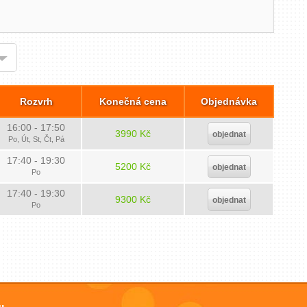
Rozvrh
Konečná cena
Objednávka
16:00 - 17:50
3990 Kč
objednat
Po, Út, St, Čt, Pá
17:40 - 19:30
5200 Kč
objednat
Po
17:40 - 19:30
9300 Kč
objednat
Po