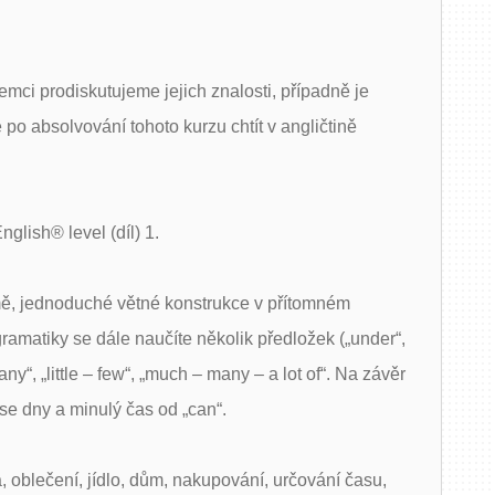
mci prodiskutujeme jejich znalosti, případně je
po absolvování tohoto kurzu chtít v angličtině
nglish® level (díl) 1.
rmě, jednoduché větné konstrukce v přítomném
amatiky se dále naučíte několik předložek („under“,
– any“, „little – few“, „much – many – a lot of“. Na závěr
 se dny a minulý čas od „can“.
, oblečení, jídlo, dům, nakupování, určování času,