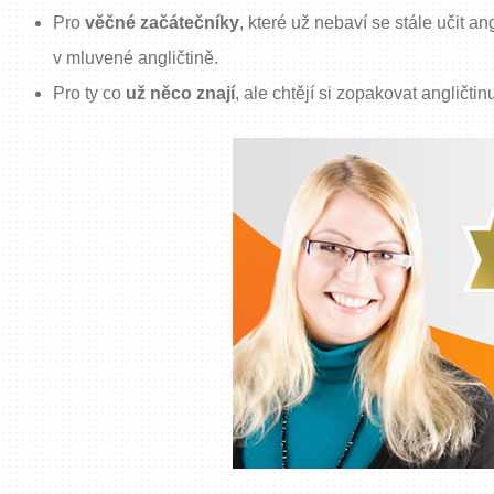
Pro
věčné začátečníky
, které už nebaví se stále učit a
v mluvené angličtině.
Pro ty co
už něco znají
, ale chtějí si zopakovat angličti