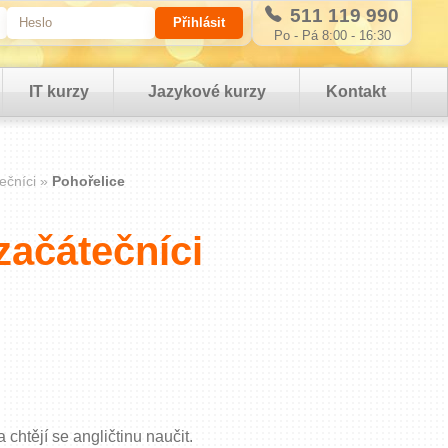
511 119 990
Po - Pá 8:00 - 16:30
IT kurzy
Jazykové kurzy
Kontakt
ečníci
Pohořelice
začátečníci
a chtějí se angličtinu naučit.