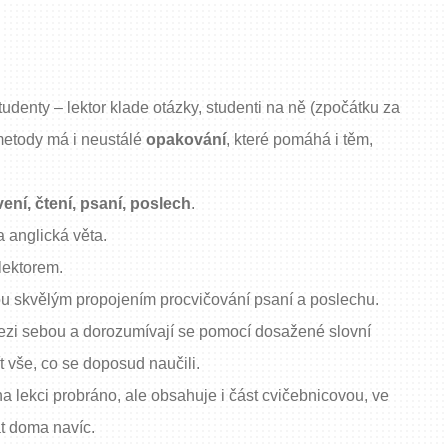
tudenty – lektor klade otázky, studenti na ně (zpočátku za
metody má i neustálé
opakování
, které pomáhá i těm,
ení, čtení, psaní, poslech
.
a anglická věta.
lektorem.
 jsou skvělým propojením procvičování psaní a poslechu.
mezi sebou a dorozumívají se pomocí dosažené slovní
t vše, co se doposud naučili.
 na lekci probráno, ale obsahuje i část cvičebnicovou, ve
at doma navíc.