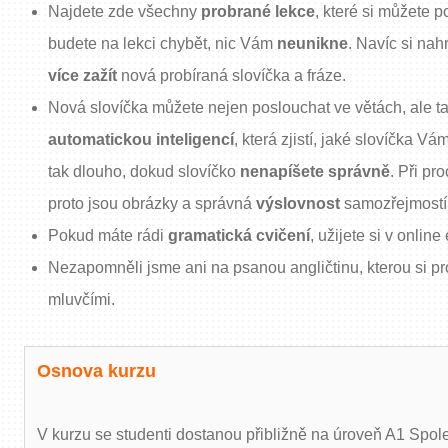
Najdete zde všechny
probrané lekce
, které si můžete 
budete na lekci chybět, nic Vám
neunikne
. Navíc si na
více zažít
nová probíraná slovíčka a fráze.
Nová slovíčka můžete nejen poslouchat ve větách, ale ta
automatickou inteligencí
, která zjistí, jaké slovíčka V
tak dlouho, dokud slovíčko
nenapíšete správně
. Při pr
proto jsou obrázky a správná
výslovnost
samozřejmostí
Pokud máte rádi
gramatická cvičení
, užijete si v onlin
Nezapomněli jsme ani na psanou angličtinu, kterou si pr
mluvčími.
Osnova kurzu
V kurzu se studenti dostanou přibližně na úroveň A1 Spo