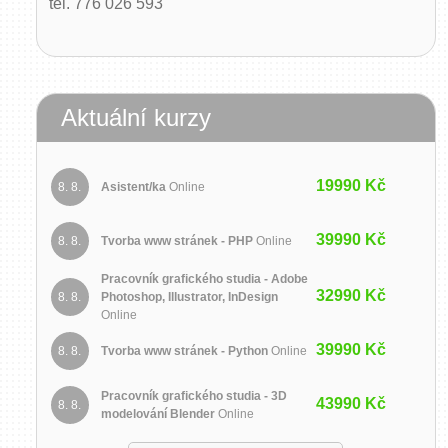
tel. 776 026 593
Aktuální kurzy
19990 Kč
Asistent/ka
Online
8. 8.
39990 Kč
Tvorba www stránek - PHP
Online
8. 8.
Pracovník grafického studia - Adobe
32990 Kč
Photoshop, Illustrator, InDesign
8. 8.
Online
39990 Kč
Tvorba www stránek - Python
Online
8. 8.
Pracovník grafického studia - 3D
43990 Kč
8. 8.
modelování Blender
Online