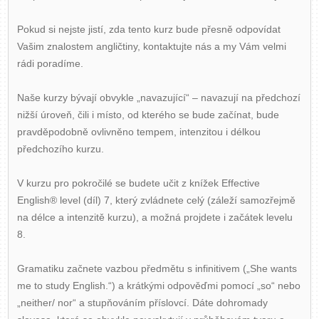
Pokud si nejste jistí, zda tento kurz bude přesně odpovídat
Vašim znalostem angličtiny, kontaktujte nás a my Vám velmi
rádi poradíme.
Naše kurzy bývají obvykle „navazující“ – navazují na předchozí
nižší úroveň, čili i místo, od kterého se bude začínat, bude
pravděpodobně ovlivněno tempem, intenzitou i délkou
předchozího kurzu.
V kurzu pro pokročilé se budete učit z knížek Effective
English® level (díl) 7, který zvládnete celý (záleží samozřejmě
na délce a intenzitě kurzu), a možná projdete i začátek levelu
8.
Gramatiku začnete vazbou předmětu s infinitivem („She wants
me to study English.“) a krátkými odpověďmi pomocí „so“ nebo
„neither/ nor“ a stupňováním příslovcí. Dáte dohromady