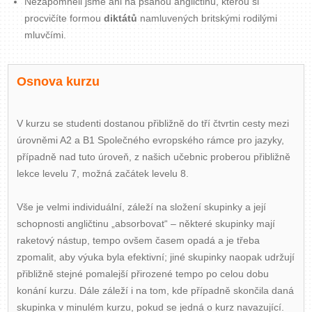
Nezapomněli jsme ani na psanou angličtinu, kterou si
procvičíte formou
diktátů
namluvených britskými rodilými
mluvčími.
Osnova kurzu
V kurzu se studenti dostanou přibližně do tří čtvrtin cesty mezi
úrovněmi A2 a B1 Společného evropského rámce pro jazyky,
případně nad tuto úroveň, z našich učebnic proberou přibližně
lekce levelu 7, možná začátek levelu 8.
Vše je velmi individuální, záleží na složení skupinky a její
schopnosti angličtinu „absorbovat“ – některé skupinky mají
raketový nástup, tempo ovšem časem opadá a je třeba
zpomalit, aby výuka byla efektivní; jiné skupinky naopak udržují
přibližně stejné pomalejší přirozené tempo po celou dobu
konání kurzu. Dále záleží i na tom, kde případně skončila daná
skupinka v minulém kurzu, pokud se jedná o kurz navazující.