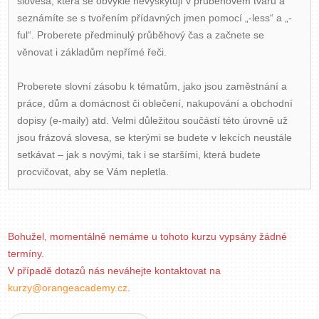
slovesa, která se obvykle nevyskytují v průběhovém tvaru a
seznámíte se s tvořením přídavných jmen pomocí „-less“ a „-
ful“. Proberete předminulý průběhový čas a začnete se
věnovat i základům nepřímé řeči.
Proberete slovní zásobu k tématům, jako jsou zaměstnání a
práce, dům a domácnost či oblečení, nakupování a obchodní
dopisy (e-maily) atd. Velmi důležitou součástí této úrovně už
jsou frázová slovesa, se kterými se budete v lekcích neustále
setkávat – jak s novými, tak i se staršími, která budete
procvičovat, aby se Vám nepletla.
Bohužel, momentálně nemáme u tohoto kurzu vypsány žádné
termíny.
V případě dotazů nás neváhejte kontaktovat na
kurzy@orangeacademy.cz
.