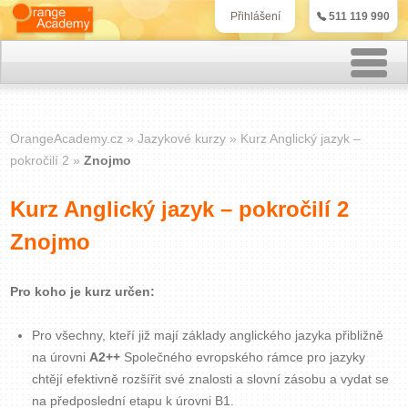
511 119 990
Přihlášení
Rekvalifikační kurzy
OrangeAcademy.cz
Jazykové kurzy
Kurz Anglický jazyk –
Kurzy účetnictví
pokročilí 2
Znojmo
Kurzy personalistiky
Kurz Anglický jazyk – pokročilí 2
Znojmo
Kurzy marketingu
IT kurzy
Pro koho je kurz určen:
Pro všechny, kteří již mají základy anglického jazyka přibližně
Jazykové kurzy
na úrovni
A2++
Společného evropského rámce pro jazyky
chtějí efektivně rozšířit své znalosti a slovní zásobu a vydat se
Kontakt
na předposlední etapu k úrovni B1.