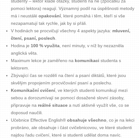
studenty – lektor klade otázky, studenti na ně (zpočátku za
pomoci lektora) reagují. Významný podíl na úspěšnosti metody
má i neustálé
opakování
, které pomáhá i těm, kteří si vše
nezapamatují tak rychle, jak by si přáli.
V hodinách se procvičují všechny 4 aspekty jazyka:
mluvení,
čtení, psaní, poslech
.
Hodina je
100 % využita
, není minuty, v níž by nezazněla
anglická věta.
Maximum lekce je zaměřeno na
komunikaci
studenta s
lektorem.
Zbývající čas se rozdělí na čtení a psaní diktátů, které jsou
skvělým propojením procvičování psaní a poslechu.
Komunikační cvičení
, ve kterých studenti komunikují mezi
sebou a dorozumívají se pomocí dosažené slovní zásoby,
připravuje na
reálné situace
a nutí aktivně využít vše, co se
doposud naučili.
Učebnice Effective English®
obsahuje všechno
, co je na lekci
probráno, ale obsahuje i část cvičebnicovou, ve které studenti
najdou řadu cvičení, které si studenti udělat doma navíc.