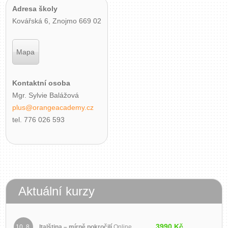
Adresa školy
Kovářská 6, Znojmo 669 02
Mapa
Kontaktní osoba
Mgr. Sylvie Balážová
plus@orangeacademy.cz
tel. 776 026 593
Aktuální kurzy
3990 Kč
10. 8.
Italština – mírně pokročilí
Online