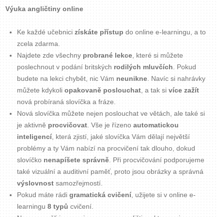
Výuka angličtiny online
Ke každé učebnici
získáte přístup
do online e-learningu, a to
zcela zdarma.
Najdete zde všechny
probrané lekce
, které si můžete
poslechnout v podání britských
rodilých mluvčích
. Pokud
budete na lekci chybět, nic Vám
neunikne
. Navíc si nahrávky
můžete kdykoli
opakovaně poslouchat
, a tak si
více zažít
nová probíraná slovíčka a fráze.
Nová slovíčka můžete nejen poslouchat ve větách, ale také si
je aktivně
procvičovat
. Vše je řízeno
automatickou
inteligencí
, která zjistí, jaké slovíčka Vám dělají největší
problémy a ty Vám nabízí na procvičení tak dlouho, dokud
slovíčko
nenapíšete správně
. Při procvičování podporujeme
také vizuální a auditivní paměť, proto jsou obrázky a správná
výslovnost
samozřejmostí.
Pokud máte rádi
gramatická cvičení
, užijete si v online e-
learningu
8 typů
cvičení.