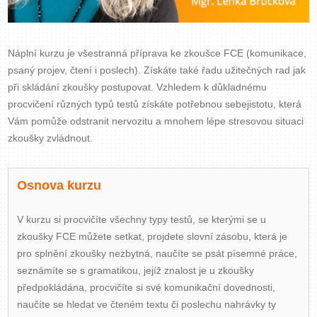
Náplní kurzu je všestranná příprava ke zkoušce FCE (komunikace,
psaný projev, čtení i poslech). Získáte také řadu užitečných rad jak
při skládání zkoušky postupovat. Vzhledem k důkladnému
procvičení různých typů testů získáte potřebnou sebejistotu, která
Vám pomůže odstranit nervozitu a mnohem lépe stresovou situaci
zkoušky zvládnout.
Osnova kurzu
V kurzu si procvičíte všechny typy testů, se kterými se u
zkoušky FCE můžete setkat, projdete slovní zásobu, která je
pro splnění zkoušky nezbytná, naučíte se psát písemné práce,
seznámíte se s gramatikou, jejíž znalost je u zkoušky
předpokládána, procvičíte si své komunikační dovednosti,
naučíte se hledat ve čteném textu či poslechu nahrávky ty