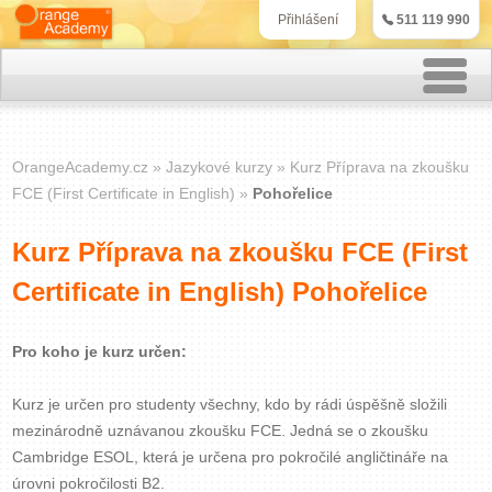
511 119 990
Přihlášení
Rekvalifikační kurzy
OrangeAcademy.cz
Jazykové kurzy
Kurz Příprava na zkoušku
Kurzy účetnictví
FCE (First Certificate in English)
Pohořelice
Kurzy personalistiky
Kurz Příprava na zkoušku FCE (First
Certificate in English) Pohořelice
Kurzy marketingu
IT kurzy
Pro koho je kurz určen:
Kurz je určen pro studenty všechny, kdo by rádi úspěšně složili
Jazykové kurzy
mezinárodně uznávanou zkoušku FCE. Jedná se o zkoušku
Cambridge ESOL, která je určena pro pokročilé angličtináře na
Kontakt
úrovni pokročilosti B2.