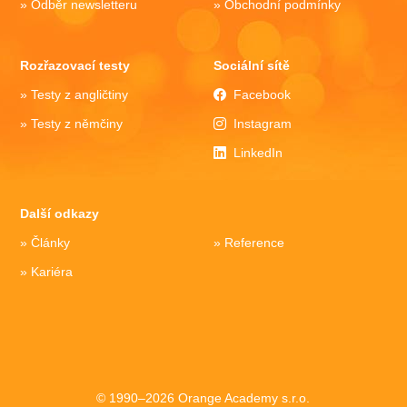
Odběr newsletteru
Obchodní podmínky
Rozřazovací testy
Sociální sítě
Testy z angličtiny
Facebook
Testy z němčiny
Instagram
LinkedIn
Další odkazy
Články
Reference
Kariéra
© 1990–2026 Orange Academy s.r.o.