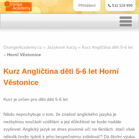
511 119 990
Přihlášení
Rekvalifikační kurzy
OrangeAcademy.cz
Jazykové kurzy
Kurz Angličtina děti 5-6 let
Kurzy účetnictví
Horní Věstonice
Kurzy personalistiky
Kurz Angličtina děti 5-6 let Horní
Věstonice
Kurzy marketingu
IT kurzy
Kurz je určen pro děti děti 5-6 let.
Nikdo nepochybuje o tom, že znalost anglického jazyka je
Jazykové kurzy
nezbytnou součástí vzdělání a její důležitost se bude nadále
zvyšovat. Anglický jazyk se dnes povinně učí na školách, stačí však
Kontakt
několik hodin týdně k jeho bezpečnému zvládnutí? Dá školní výuka