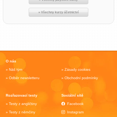
» Všechny kurzy účetnictví
O nás
Náš tým
Zásady cookies
Odběr newsletteru
Obchodní podmínky
Rozřazovací testy
Sociální sítě
Testy z angličtiny
Facebook
Testy z němčiny
Instagram