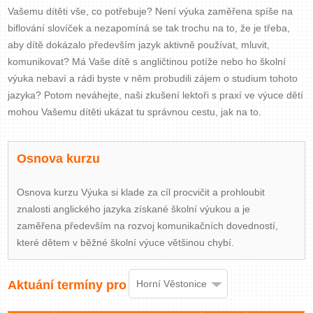
Vašemu dítěti vše, co potřebuje? Není výuka zaměřena spíše na
Zavřít menu
biflování slovíček a nezapomíná se tak trochu na to, že je třeba,
aby dítě dokázalo především jazyk aktivně používat, mluvit,
komunikovat? Má Vaše dítě s angličtinou potíže nebo ho školní
výuka nebaví a rádi byste v něm probudili zájem o studium tohoto
jazyka? Potom neváhejte, naši zkušení lektoři s praxí ve výuce dětí
mohou Vašemu dítěti ukázat tu správnou cestu, jak na to.
Osnova kurzu
Osnova kurzu Výuka si klade za cíl procvičit a prohloubit
znalosti anglického jazyka získané školní výukou a je
zaměřena především na rozvoj komunikačních dovedností,
které dětem v běžné školní výuce většinou chybí.
Aktuání termíny pro
Horní Věstonice