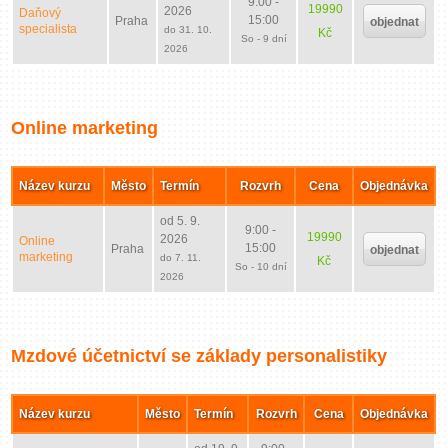
9:00 -
19990
2026
Daňový
15:00
Praha
objednat
specialista
do 31. 10.
Kč
So - 9 dní
2026
Online marketing
Název kurzu
Město
Termín
Rozvrh
Cena
Objednávka
od 5. 9.
9:00 -
19990
2026
Online
15:00
Praha
objednat
marketing
do 7. 11.
Kč
So - 10 dní
2026
Mzdové účetnictví se základy personalistiky
Název kurzu
Město
Termín
Rozvrh
Cena
Objednávka