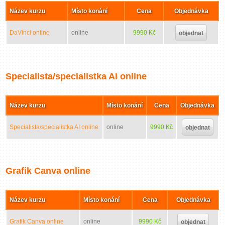
Název kurzu
Místo konání
Cena
Objednávka
DaVinci online
online
9990 Kč
objednat
Specialista/specialistka AI online
Název kurzu
Místo konání
Cena
Objednávka
Specialista/specialistka AI online
online
9990 Kč
objednat
Grafik Canva online
Název kurzu
Místo konání
Cena
Objednávka
Grafik Canva online
online
9990 Kč
objednat