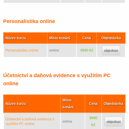
Personalistika online
Název kurzu
Místo konání
Cena
Objednávka
Personalistika online
online
9990 Kč
objednat
Účetnictví a daňová evidence s využitím PC
online
Místo
Název kurzu
Cena
Objednávka
konání
9990
Účetnictví a daňová evidence s
online
objednat
využitím PC online
Kč