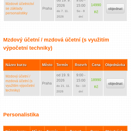
od 19. 9.
9:00 -
Mzdové účetnictví
14990
2026
15:00
se základy
Praha
objednat
do 7. 11.
So - 8
Kč
personalistiky
2026
dní
Mzdový účetní / mzdová účetní (s využitím
výpočetní techniky)
Název kurzu
Město
Termín
Rozvrh
Cena
Objednávka
od 19. 9.
9:00 -
Mzdový účetní /
18990
2026
15:00
mzdová účetní (s
Praha
objednat
využitím výpočetní
do 21. 11.
So - 10
Kč
techniky)
2026
dní
Personalistika