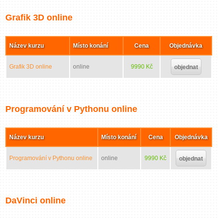
Grafik 3D online
Název kurzu
Místo konání
Cena
Objednávka
Grafik 3D online
online
9990 Kč
objednat
Programování v Pythonu online
Název kurzu
Místo konání
Cena
Objednávka
Programování v Pythonu online
online
9990 Kč
objednat
DaVinci online