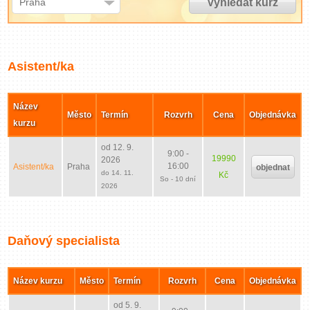
Praha
Zavřít menu
Asistent/ka
Název
Město
Termín
Rozvrh
Cena
Objednávka
kurzu
od 12. 9.
9:00 -
19990
2026
16:00
Asistent/ka
Praha
objednat
do 14. 11.
Kč
So - 10 dní
2026
Daňový specialista
Název kurzu
Město
Termín
Rozvrh
Cena
Objednávka
od 5. 9.