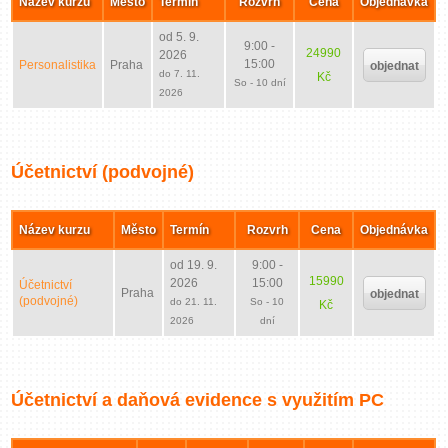
Název kurzu
Město
Termín
Rozvrh
Cena
Objednávka
od 5. 9.
9:00 -
24990
2026
15:00
Personalistika
Praha
objednat
do 7. 11.
Kč
So - 10 dní
2026
Účetnictví (podvojné)
Název kurzu
Město
Termín
Rozvrh
Cena
Objednávka
od 19. 9.
9:00 -
15990
2026
15:00
Účetnictví
Praha
objednat
(podvojné)
do 21. 11.
So - 10
Kč
2026
dní
Účetnictví a daňová evidence s využitím PC