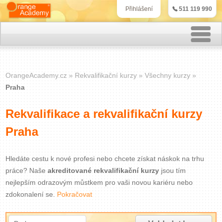
511 119 990
Přihlášení
Rekvalifikační kurzy
OrangeAcademy.cz
Rekvalifikační kurzy
Všechny kurzy
Kurzy účetnictví
Praha
Kurzy personalistiky
Rekvalifikace a rekvalifikační kurzy
Praha
Kurzy marketingu
IT kurzy
Hledáte cestu k nové profesi nebo chcete získat náskok na trhu
práce? Naše
akreditované rekvalifikační kurzy
jsou tím
nejlepším odrazovým můstkem pro vaši novou kariéru nebo
Jazykové kurzy
zdokonalení se.
Pokračovat
Kontakt