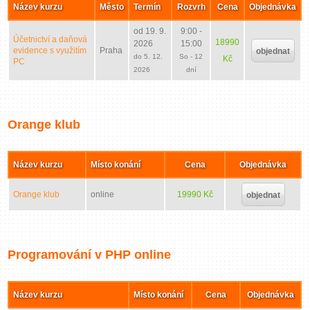
Název kurzu
Město
Termín
Rozvrh
Cena
Objednávka
od 19. 9.
9:00 -
Účetnictví a daňová
18990
2026
15:00
evidence s využitím
Praha
objednat
do 5. 12.
So - 12
Kč
PC
2026
dní
Orange klub
Název kurzu
Místo konání
Cena
Objednávka
Orange klub
online
19990 Kč
objednat
Programování v PHP online
Název kurzu
Místo konání
Cena
Objednávka