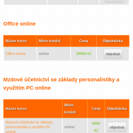
Office online
Název kurzu
Místo konání
Cena
Objednávka
Office online
online
29990 Kč
objednat
Mzdové účetnictví se základy personalistiky a
využitím PC online
Místo
Název kurzu
Cena
Objednávka
konání
Mzdové účetnictví se základy
9990
personalistiky a využitím PC
online
objednat
Kč
online