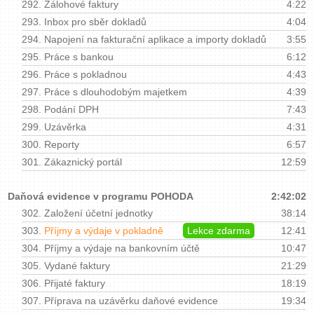
292.
Zálohové faktury
4:22
293.
Inbox pro sběr dokladů
4:04
294.
Napojení na fakturační aplikace a importy dokladů
3:55
295.
Práce s bankou
6:12
296.
Práce s pokladnou
4:43
297.
Práce s dlouhodobým majetkem
4:39
298.
Podání DPH
7:43
299.
Uzávěrka
4:31
300.
Reporty
6:57
301.
Zákaznický portál
12:59
Daňová evidence v programu POHODA
2:42:02
302.
Založení účetní jednotky
38:14
303.
Příjmy a výdaje v pokladně
Lekce zdarma
12:41
304.
Příjmy a výdaje na bankovním účtě
10:47
305.
Vydané faktury
21:29
306.
Přijaté faktury
18:19
307.
Příprava na uzávěrku daňové evidence
19:34