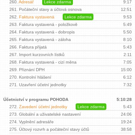
260.
Adresář
Lekce zdarma
9:17
261.
Počáteční stavy a účtová osnova
12:51
262.
Faktura vystavená
Lekce zdarma
9:53
263.
Faktura vystavená - položkově
5:49
264.
Faktura vystavená - dobropis
5:50
265.
Faktura vystavená - záloha
8:10
266.
Faktura přijatá
5:43
267.
Import kurzovních lístků
2:11
268.
Faktura vystavená - cizí měna
7:05
269.
Přiznání DPH
15:00
270.
Kontrolní hlášení
6:12
271.
Uzavření účetní jednotky
7:32
Účetnictví v programu POHODA
5:10:28
272.
Zavedení účetní jednotky
Lekce zdarma
5:43
273.
Globální a uživatelské nastavení
24:06
274.
Vyplnění adresáře
19:24
275.
Účtový rozvrh a počáteční stavy účtů
38:58