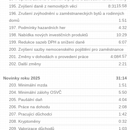
15:58
195.
Zvýšení daně z nemovitých věcí
8:31
196.
Zrušení zvýhodnění u zaměstnaneckých bytů a rodinných
domů
1:51
197.
Podmínky hazardních her
4:32
198.
Nabídka nových investičních produktů
10:29
199.
Redukce sazeb DPH a snížení daně
6:07
200.
Zvýšení sazby nemocenského pojištění pro zaměstnance
4:57
201.
Změny v dohodách o provedení práce
4:08
202.
Další změny
2:21
Novinky roku 2025
31:14
203.
Minimální mzda
1:51
204.
Minimální zálohy OSVČ
5:50
205.
Paušální daň
4:04
206.
Práce na dohodu
2:08
207.
Pracující důchodci
1:42
208.
Kryptoměny
0:32
209.
Valorizace důchodů
1:03