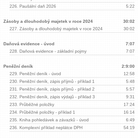
226.
Paušální daň 2026
5:22
Zásoby a dlouhodobý majetek v roce 2024
30:02
227.
Zásoby a dlouhodobý majetek v roce 2024
30:02
Daňová evidence - úvod
7:07
228.
Daňová evidence - základní pojmy
7:07
Peněžní deník
2:9:00
229.
Peněžní deník - úvod
12:58
230.
Peněžní deník, zápis příjmů - příklad 1
5:48
231.
Peněžní deník, zápis příjmů - příklad 2
5:57
232.
Peněžní deník, zápis výdajů - příklad 3
9:31
233.
Průběžné položky
17:24
234.
Průběžné položky - příklad 1
16:14
235.
Kniha pohledávek a závazků - úvod
6:49
236.
Komplexní příklad neplátce DPH
54:19