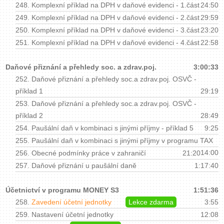
248.
Komplexní příklad na DPH v daňové evidenci - 1.část
24:50
249.
Komplexní příklad na DPH v daňové evidenci - 2.část
29:59
250.
Komplexní příklad na DPH v daňové evidenci - 3.část
23:20
251.
Komplexní příklad na DPH v daňové evidenci - 4.část
22:58
Daňové přiznání a přehledy soc. a zdrav.poj.
3:00:33
252.
Daňové přiznání a přehledy soc.a zdrav.poj. OSVČ -
příklad 1
29:19
253.
Daňové přiznání a přehledy soc.a zdrav.poj. OSVČ -
příklad 2
28:49
254.
Paušální daň v kombinaci s jinými příjmy - příklad 5
9:25
255.
Paušální daň v kombinaci s jinými příjmy v programu TAX
14:00
256.
Obecné podmínky práce v zahraničí
21:20
257.
Daňové přiznání u paušální daně
1:17:40
Účetnictví v programu MONEY S3
1:51:36
258.
Zavedení účetní jednotky
Lekce zdarma
3:55
259.
Nastavení účetní jednotky
12:08