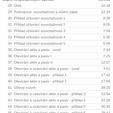
28.
Účet
10:34
29.
Podvojnost, souvztažnost a účetní zápis
12:24
30.
Příklad účtování souvztažnosti 1
8:38
31.
Příklad účtování souvztažnosti 2
8:05
32.
Příklad účtování souvztažnosti 3
7:54
33.
Příklad účtování souvztažnosti 4
5:30
34.
Příklad účtování souvztažnosti 5
5:05
35.
Otevírání aktiv a pasiv - úvod
2:43
36.
Otevírání aktiv a pasiv I.
7:25
37.
Otevírání aktiv a pasiv II.
12:07
38.
Otevírání a uzavírání aktiv a pasiv - úvod
3:51
39.
Otevírání aktiv a pasiv - příklad 1
17:42
40.
Otevírání aktiv a pasiv - příklad 2
17:04
41.
Účtový rozvrh
39:25
42.
Otevírání a uzavírání aktiv a pasiv - příklad 3
33:54
43.
Otevírání a uzavírání aktiv a pasiv - příklad 4
22:26
44.
Otevírání a uzavírání aktiv a pasiv - příklad 5
30:30
45.
Otevírání a uzavírání aktiv a pasiv - příklad 6
29:42