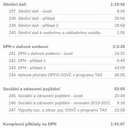
Silniční daň
1:19:42
237.
Silniční daň - úvod
9:34
238.
Silniční daň - příklad
39:04
239.
Silniční daň - příklad 2
29:58
240.
Silniční daň k osobnímu a nákladnímu vozidlu
1:06
DPH v daňové evidenci
2:3:35
241.
DPH v daňové evidenci - úvod
24:32
242.
DPH - příklad 1
9:49
243.
DPH - příklad 2
43:09
244.
daňové přiznání DPFO OSVČ v programu TAX
46:05
Sociální a zdravotní pojištění
53:05
245.
Sociální a zdravotní pojištění - úvod
20:49
246.
Sociální a zdravotní pojištění - srovnání 2019-2021
9:18
247.
Výpočty soc. a zdrav. poj. OSVČ v programu TAX
22:58
Komplexní příklady na DPH
1:41:07