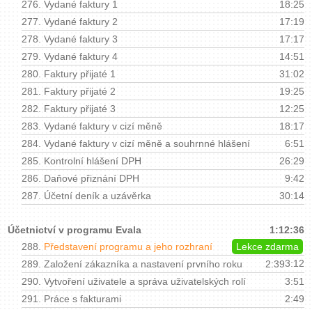
276.
Vydané faktury 1
18:25
277.
Vydané faktury 2
17:19
278.
Vydané faktury 3
17:17
279.
Vydané faktury 4
14:51
280.
Faktury přijaté 1
31:02
281.
Faktury přijaté 2
19:25
282.
Faktury přijaté 3
12:25
283.
Vydané faktury v cizí měně
18:17
284.
Vydané faktury v cizí měně a souhrnné hlášení
6:51
285.
Kontrolní hlášení DPH
26:29
286.
Daňové přiznání DPH
9:42
287.
Účetní deník a uzávěrka
30:14
Účetnictví v programu Evala
1:12:36
288.
Představení programu a jeho rozhraní
Lekce zdarma
3:12
289.
Založení zákazníka a nastavení prvního roku
2:39
290.
Vytvoření uživatele a správa uživatelských rolí
3:51
291.
Práce s fakturami
2:49