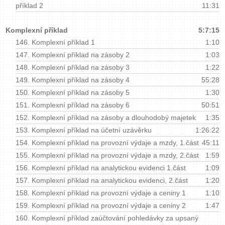
příklad 2
11:31
Komplexní příklad
5:7:15
146.
Komplexní příklad 1
1:10
147.
Komplexní příklad na zásoby 2
1:03
148.
Komplexní příklad na zásoby 3
1:22
149.
Komplexní příklad na zásoby 4
55:28
150.
Komplexní příklad na zásoby 5
1:30
151.
Komplexní příklad na zásoby 6
50:51
152.
Komplexní příklad na zásoby a dlouhodobý majetek
1:35
153.
Komplexní příklad na účetní uzávěrku
1:26:22
154.
Komplexní příklad na provozní výdaje a mzdy, 1.část
45:11
155.
Komplexní příklad na provozní výdaje a mzdy, 2.část
1:59
156.
Komplexní příklad na analytickou evidenci 1.část
1:09
157.
Komplexní příklad na analytickou evidenci, 2.část
1:20
158.
Komplexní příklad na provozní výdaje a ceniny 1
1:10
159.
Komplexní příklad na provozní výdaje a ceniny 2
1:47
160.
Komplexní příklad zaúčtování pohledávky za upsaný