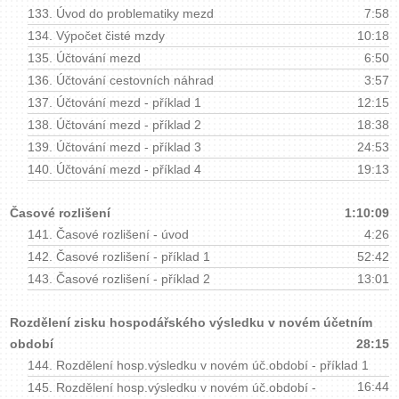
133.
Úvod do problematiky mezd
7:58
134.
Výpočet čisté mzdy
10:18
135.
Účtování mezd
6:50
136.
Účtování cestovních náhrad
3:57
137.
Účtování mezd - příklad 1
12:15
138.
Účtování mezd - příklad 2
18:38
139.
Účtování mezd - příklad 3
24:53
140.
Účtování mezd - příklad 4
19:13
Časové rozlišení
1:10:09
141.
Časové rozlišení - úvod
4:26
142.
Časové rozlišení - příklad 1
52:42
143.
Časové rozlišení - příklad 2
13:01
Rozdělení zisku hospodářského výsledku v novém účetním
období
28:15
144.
Rozdělení hosp.výsledku v novém úč.období - příklad 1
16:44
145.
Rozdělení hosp.výsledku v novém úč.období -