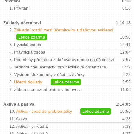
Přivítaní
0:18
1.
Přivítaní
0:18
Základy účetnitcví
1:14:18
2.
Základní rozdíl mezi účetnitcvím a daňovou evidencí
Lekce zdarma
10:50
3.
Fyzická osoba
14:41
4.
Právnická osoba
12:04
5.
Podmínky přechodu z daňové evidence na účetnictví
7:57
6.
Jednoduché účetnictví pro neziskové organizace
6:22
7.
Výstupní dokumenty z účetní závěrky
5:22
8.
Účetní doklady
Lekce zdarma
5:56
9.
Zákon o omezení plateb v hotovosti
11:06
Aktiva a pasiva
1:14:05
10.
Aktiva - úvod do problematiky
Lekce zdarma
10:58
11.
Aktiva
4:28
12.
Aktiva - příklad 1
7:39
13.
Aktiva - příklad 2
6:37