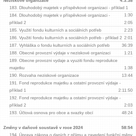
Neziskové organizace
4:3:38
183.
Dlouhodobý majetek v příspěvkové organizaci - příklad 1
1:30
184.
Dlouhodobý majetek v příspěvkové organizaci -
příklad 2
2:05
185.
Využití fondu kulturních a sociálních potřeb
2:23
186.
Využití fondu kulturních a sociálních potřeb - příklad 2
2:01
187.
Vyhláška o fondu kulturních a sociálních potřeb
36:39
188.
Obecné provozní výdaje v neziskové organizaci
1:21
189.
Obecne provozni vydaje a vyuziti fondu reprodukce
majetku
1:38
190.
Rozvaha neziskové organizace
13:44
191.
Fond reprodukce majetku a ostatní provozní výdaje -
příklad 1
2:11:50
192.
Fond reprodukce majetku a ostatní provozní výdaje -
příklad 2
2:03
193.
Účtová osnova pro obce a svazky obcí
48:24
Změny v daňové soustavě v roce 2024
58:54
194.
Úprava zákona o daních z příjmu a zavedení funkční měny