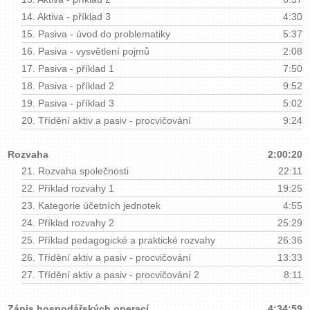
14.
Aktiva - příklad 3
4:30
15.
Pasiva - úvod do problematiky
5:37
16.
Pasiva - vysvětlení pojmů
2:08
17.
Pasiva - příklad 1
7:50
18.
Pasiva - příklad 2
9:52
19.
Pasiva - příklad 3
5:02
20.
Třídění aktiv a pasiv - procvičování
9:24
Rozvaha
2:00:20
21.
Rozvaha společnosti
22:11
22.
Příklad rozvahy 1
19:25
23.
Kategorie účetních jednotek
4:55
24.
Příklad rozvahy 2
25:29
25.
Příklad pedagogické a praktické rozvahy
26:36
26.
Třídění aktiv a pasiv - procvičování
13:33
27.
Třídění aktiv a pasiv - procvičování 2
8:11
Zápis hospodářských operací
4:34:59