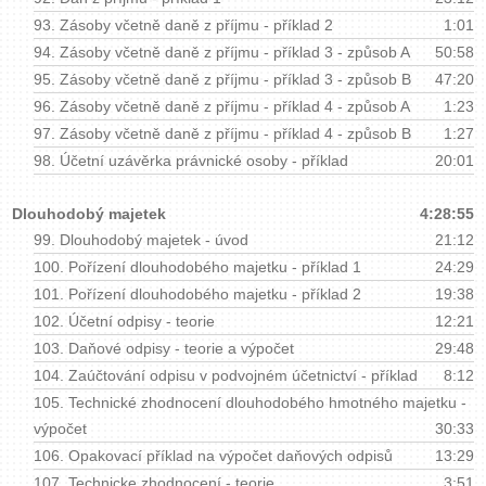
93.
Zásoby včetně daně z příjmu - příklad 2
1:01
94.
Zásoby včetně daně z příjmu - příklad 3 - způsob A
50:58
95.
Zásoby včetně daně z příjmu - příklad 3 - způsob B
47:20
96.
Zásoby včetně daně z příjmu - příklad 4 - způsob A
1:23
97.
Zásoby včetně daně z příjmu - příklad 4 - způsob B
1:27
98.
Účetní uzávěrka právnické osoby - příklad
20:01
Dlouhodobý majetek
4:28:55
99.
Dlouhodobý majetek - úvod
21:12
100.
Pořízení dlouhodobého majetku - příklad 1
24:29
101.
Pořízení dlouhodobého majetku - příklad 2
19:38
102.
Účetní odpisy - teorie
12:21
103.
Daňové odpisy - teorie a výpočet
29:48
104.
Zaúčtování odpisu v podvojném účetnictví - příklad
8:12
105.
Technické zhodnocení dlouhodobého hmotného majetku -
výpočet
30:33
106.
Opakovací příklad na výpočet daňových odpisů
13:29
107.
Technicke zhodnocení - teorie
3:51