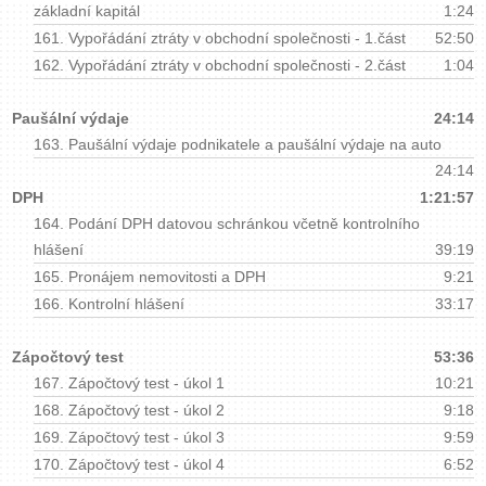
základní kapitál
1:24
161.
Vypořádání ztráty v obchodní společnosti - 1.část
52:50
162.
Vypořádání ztráty v obchodní společnosti - 2.část
1:04
Paušální výdaje
24:14
163.
Paušální výdaje podnikatele a paušální výdaje na auto
24:14
DPH
1:21:57
164.
Podání DPH datovou schránkou včetně kontrolního
hlášení
39:19
165.
Pronájem nemovitosti a DPH
9:21
166.
Kontrolní hlášení
33:17
Zápočtový test
53:36
167.
Zápočtový test - úkol 1
10:21
168.
Zápočtový test - úkol 2
9:18
169.
Zápočtový test - úkol 3
9:59
170.
Zápočtový test - úkol 4
6:52