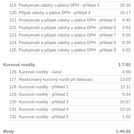
119.
Poskytnuté zálohy u plátce DPH - příklad 3
26:16
120.
Přijaté zálohy u plátce DPH - příklad 4
15:17
121.
Poskytnuté a přijaté zálohy u plátce DPH - příklad 5
9:45
122.
Poskytnuté a přijaté zálohy u plátce DPH - příklad 6
8:54
123.
Poskytnuté a přijaté zálohy u plátce DPH - příklad 7
8:50
124.
Poskytnuté a přijaté zálohy u plátce DPH - příklad 8
8:39
125.
Poskytnuté a přijaté zálohy u plátce DPH - příklad 9
6:02
Kurzové rozdíly
1:7:02
126.
Kurzové rozdíly - úvod
4:00
127.
Realizovaný kurzový rozdíl při fakturaci
13:03
128.
Kurzové rozdíly - příklad 1
13:11
129.
Kurzové rozdíly - příklad 2
9:34
130.
Kurzové rozdíly - příklad 3
15:57
131.
Kurzové rozdíly - příklad 4
10:15
132.
Kurzové rozdíly - příklad 5
1:02
Mzdy
1:44:02