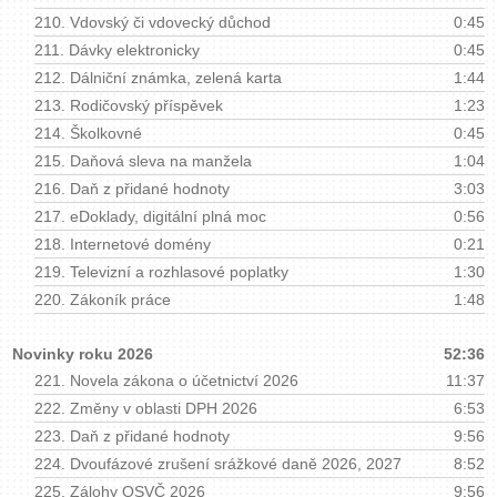
210.
Vdovský či vdovecký důchod
0:45
211.
Dávky elektronicky
0:45
212.
Dálniční známka, zelená karta
1:44
213.
Rodičovský příspěvek
1:23
214.
Školkovné
0:45
215.
Daňová sleva na manžela
1:04
216.
Daň z přidané hodnoty
3:03
217.
eDoklady, digitální plná moc
0:56
218.
Internetové domény
0:21
219.
Televizní a rozhlasové poplatky
1:30
220.
Zákoník práce
1:48
Novinky roku 2026
52:36
221.
Novela zákona o účetnictví 2026
11:37
222.
Změny v oblasti DPH 2026
6:53
223.
Daň z přidané hodnoty
9:56
224.
Dvoufázové zrušení srážkové daně 2026, 2027
8:52
225.
Zálohy OSVČ 2026
9:56