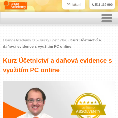
511 119 990
Přihlášení
Rekvalifikační kurzy
OrangeAcademy.cz
Kurzy účetnictví
Kurz Účetnictví a
Kurzy účetnictví
daňová evidence s využitím PC online
Kurzy personalistiky
Kurz Účetnictví a daňová evidence s
využitím PC online
Kurzy marketingu
IT kurzy
Jazykové kurzy
Kontakt