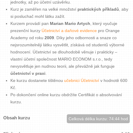
jednotky, až po účetní uzávěrku.
Kurz je zaměřen na velké množství
praktických příkladů
, aby
si posluchač mohl látku zažít.
Kurzem provádí pan
Marian Mario Artych
, který vyučuje
prezenční kurzy
Účetnictví a daňové evidence
pro Orange
Academy od roku
2009
. Díky jeho odbornosti a snaze co
nejsrozumitelněji látku vysvětlit, získává od studentů výborné
hodnocení. Účetnictví se dlouhodobě věnuje i prakticky –
vlastní účetní společnost MARIO ECONOM s.r.o., tedy
nevysvětluje jen nudnou teorii, ale převážně jak funguje
účetnictví v praxi
.
Ke kurzu dostanete tištěnou
učebnici Účetnictví
v hodnotě 600
Kč.
Po dokončení online kurzu obdržíte Certifikát o absolvování
kurzu.
Obsah kurzu
Celková délka kurzu: 74:44 hod