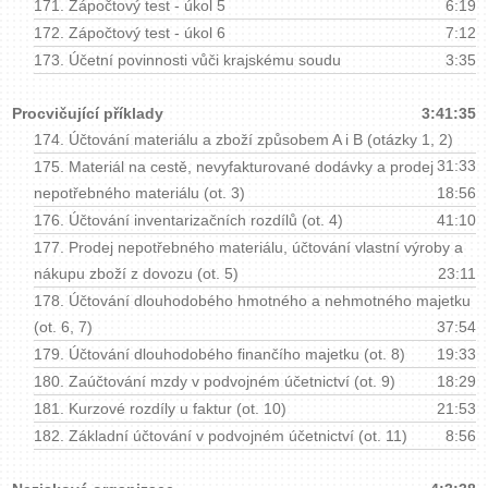
171.
Zápočtový test - úkol 5
6:19
172.
Zápočtový test - úkol 6
7:12
173.
Účetní povinnosti vůči krajskému soudu
3:35
Procvičující příklady
3:41:35
174.
Účtování materiálu a zboží způsobem A i B (otázky 1, 2)
31:33
175.
Materiál na cestě, nevyfakturované dodávky a prodej
nepotřebného materiálu (ot. 3)
18:56
176.
Účtování inventarizačních rozdílů (ot. 4)
41:10
177.
Prodej nepotřebného materiálu, účtování vlastní výroby a
nákupu zboží z dovozu (ot. 5)
23:11
178.
Účtování dlouhodobého hmotného a nehmotného majetku
(ot. 6, 7)
37:54
179.
Účtování dlouhodobého finančího majetku (ot. 8)
19:33
180.
Zaúčtování mzdy v podvojném účetnictví (ot. 9)
18:29
181.
Kurzové rozdíly u faktur (ot. 10)
21:53
182.
Základní účtování v podvojném účetnictví (ot. 11)
8:56