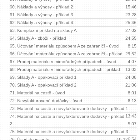
60.
Náklady a výnosy - příklad 2
15:46
61.
Náklady a výnosy - příklad 3
23:28
62.
Náklady a výnosy - příklad 4
25:46
63.
Komplexní příklad na sklady A
27:02
64.
Sklady A - zboží - příklad
24:55
65.
Účtování materiálu způsobem A ze zahraničí - úvod
8:15
66.
Účtování materiálu způsobem A ze zahraničí - příklad
29:52
67.
Prodej materiálu v mimořádných případech - úvod
4:07
68.
Prodej materiálu v mimořádných případech - příklad
13:03
69.
Sklady A - opakovací příklad 1
24:08
70.
Sklady A - opakovací příklad 2
21:06
71.
Materiál na cestě - úvod
8:01
72.
Nevyfakturované dodávky - úvod
6:13
73.
Materiál na cestě a nevyfakturované dodávky - příklad 1
13:43
74.
Materiál na cestě a nevyfakturované dodávky - příklad
2
5:07
75.
Materiál na cestě a nevyfakturované dodávky - příklad 3
6:54
76.
Úvod do inventur
10:22