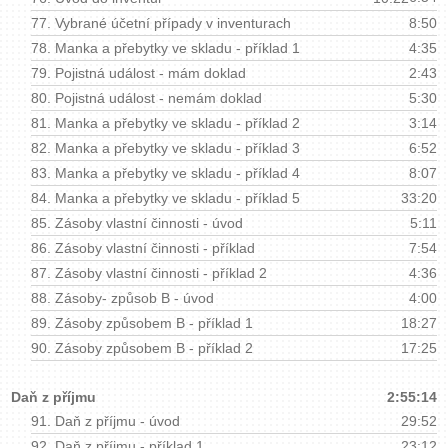
77.
Vybrané účetní případy v inventurach
8:50
78.
Manka a přebytky ve skladu - příklad 1
4:35
79.
Pojistná událost - mám doklad
2:43
80.
Pojistná událost - nemám doklad
5:30
81.
Manka a přebytky ve skladu - příklad 2
3:14
82.
Manka a přebytky ve skladu - příklad 3
6:52
83.
Manka a přebytky ve skladu - příklad 4
8:07
84.
Manka a přebytky ve skladu - příklad 5
33:20
85.
Zásoby vlastní činnosti - úvod
5:11
86.
Zásoby vlastní činnosti - příklad
7:54
87.
Zásoby vlastní činnosti - příklad 2
4:36
88.
Zásoby- způsob B - úvod
4:00
89.
Zásoby způsobem B - příklad 1
18:27
90.
Zásoby způsobem B - příklad 2
17:25
Daň z příjmu
2:55:14
91.
Daň z příjmu - úvod
29:52
92.
Daň z příjmu - příklad 1
23:12