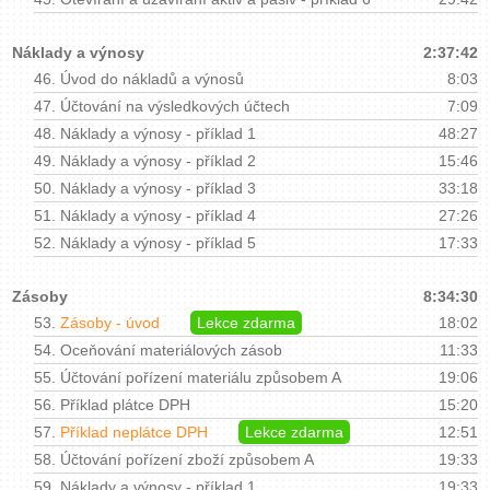
Náklady a výnosy
2:37:42
46.
Úvod do nákladů a výnosů
8:03
47.
Účtování na výsledkových účtech
7:09
48.
Náklady a výnosy - příklad 1
48:27
49.
Náklady a výnosy - příklad 2
15:46
50.
Náklady a výnosy - příklad 3
33:18
51.
Náklady a výnosy - příklad 4
27:26
52.
Náklady a výnosy - příklad 5
17:33
Zásoby
8:34:30
53.
Zásoby - úvod
Lekce zdarma
18:02
54.
Oceňování materiálových zásob
11:33
55.
Účtování pořízení materiálu způsobem A
19:06
56.
Příklad plátce DPH
15:20
57.
Příklad neplátce DPH
Lekce zdarma
12:51
58.
Účtování pořízení zboží způsobem A
19:33
59.
Náklady a výnosy - příklad 1
19:33