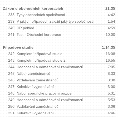
Zákon o obchodních korporacích
21:35
238.
Typy obchodních společností
4:42
239.
V jakých případech založit jaký typ společnosti
1:54
240.
HR pohled
4:59
241.
Test - Obchodní korporace
10:00
Případové studie
1:14:35
242.
Kompletní případová studie
16:08
243.
Kompletní případová studie 2
16:55
244.
Hodnocení a odměňování zaměstnanců
7:05
245.
Nábor zaměstnanců
8:33
246.
Vzdělávání zaměstnanců
3:38
247.
Koletkivní vyjednávání
3:00
248.
Nábor specifické pracovní pozice
5:31
249.
Hodnocení a odměňování zaměstnanců
5:53
250.
Vzdělávání zaměstnanců
3:06
251.
Kolektivní vyjednávání
4:46