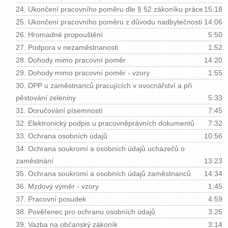
24.
Ukončení pracovního poměru dle § 52 zákoníku práce
15:18
25.
Ukončení pracovního poměru z důvodu nadbytečnosti
14:06
26.
Hromadné propouštění
5:50
27.
Podpora v nezaměstnanosti
1:52
28.
Dohody mimo pracovní poměr
14:20
29.
Dohody mimo pracovní poměr - vzory
1:55
30.
DPP u zaměstnanců pracujících v ovocnářství a při
pěstování zeleniny
5:33
31.
Doručování písemností
7:45
32.
Elektronický podpis u pracovněprávních dokumentů
7:32
33.
Ochrana osobních údajů
10:56
34.
Ochrana soukromí a osobních údajů uchazečů o
zaměstnání
13:23
35.
Ochrana soukromí a osobních údajů zaměstnanců
14:34
36.
Mzdový výměr - vzory
1:45
37.
Pracovní posudek
4:59
38.
Pověřenec pro ochranu osobních údajů
3:25
39.
Vazba na občanský zákoník
3:14