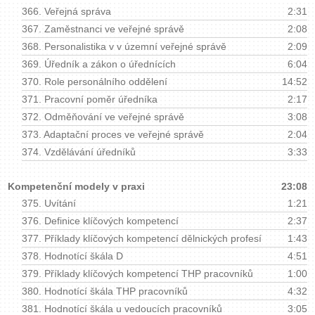
366.
Veřejná správa
2:31
367.
Zaměstnanci ve veřejné správě
2:08
368.
Personalistika v v územní veřejné správě
2:09
369.
Úředník a zákon o úřednících
6:04
370.
Role personálního oddělení
14:52
371.
Pracovní poměr úředníka
2:17
372.
Odměňování ve veřejné správě
3:08
373.
Adaptační proces ve veřejné správě
2:04
374.
Vzdělávání úředníků
3:33
Kompetenční modely v praxi
23:08
375.
Uvítání
1:21
376.
Definice klíčových kompetencí
2:37
377.
Příklady klíčových kompetencí dělnických profesí
1:43
378.
Hodnotící škála D
4:51
379.
Příklady klíčových kompetencí THP pracovníků
1:00
380.
Hodnotící škála THP pracovníků
4:32
381.
Hodnotící škála u vedoucích pracovníků
3:05