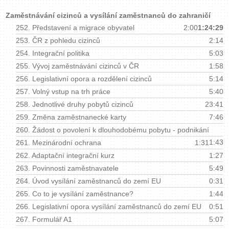
Zaměstnávání cizinců a vysílání zaměstnanců do zahraničí
252.
Představení a migrace obyvatel
2:00
1:24:29
253.
ČR z pohledu cizinců
2:14
254.
Integrační politika
5:03
255.
Vývoj zaměstnávání cizinců v ČR
1:58
256.
Legislativní opora a rozdělení cizinců
5:14
257.
Volný vstup na trh práce
5:40
258.
Jednotlivé druhy pobytů cizinců
23:41
259.
Změna zaměstnanecké karty
7:46
260.
Žádost o povolení k dlouhodobému pobytu - podnikání
1:43
261.
Mezinárodní ochrana
1:31
262.
Adaptační integrační kurz
1:27
263.
Povinnosti zaměstnavatele
5:49
264.
Úvod vysílání zaměstnanců do zemí EU
0:31
265.
Co to je vysílání zaměstnance?
1:44
266.
Legislativní opora vysílání zaměstnanců do zemí EU
0:51
267.
Formulář A1
5:07