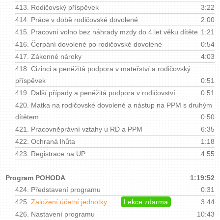
413.
Rodičovský příspěvek
3:22
414.
Práce v době rodičovské dovolené
2:00
415.
Pracovní volno bez náhrady mzdy do 4 let věku dítěte
1:21
416.
Čerpání dovolené po rodičovské dovolené
0:54
417.
Zákonné nároky
4:03
418.
Cizinci a peněžitá podpora v mateřství a rodičovský
příspěvek
0:51
419.
Další případy a peněžitá podpora v rodičovství
0:51
420.
Matka na rodičovské dovolené a nástup na PPM s druhým
dítětem
0:50
421.
Pracovněprávní vztahy u RD a PPM
6:35
422.
Ochraná lhůta
1:18
423.
Registrace na UP
4:55
Program POHODA
1:19:52
424.
Představení programu
0:31
425.
Založení účetní jednotky
Lekce zdarma
3:44
426.
Nastavení programu
10:43