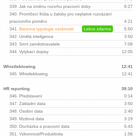
339.
Jak na změnu rozvrhu pracovní doby
8:27
340.
Promlčecí lhůta u žaloby pro neplatné rozvázání
pracovního poměru
4:21
341.
Barevná typologie osobnosti
Lekce zdarma
5:50
342.
Umělá inteligence
3:50
343.
Smrt zaměstnavatele
7:08
344.
Vytýkací dopisy
12:05
Whistleblowing
12:41
345.
Whistleblowing
12:41
HR reporting
39:10
346.
Představení
0:14
347.
Základní data
3:50
348.
Osobní data
2:40
349.
Mzdová data
3:19
350.
Docházka a pracovní data
5:43
351.
Výkonnost/Produktivita
1:56