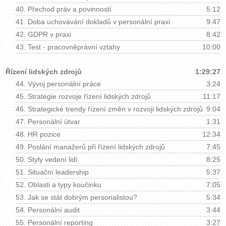
40.
Přechod práv a povinností
5:12
41.
Doba uchovávání dokladů v personální praxi
9:47
42.
GDPR v praxi
8:42
43.
Test - pracovněprávní vztahy
10:00
Řízení lidských zdrojů
1:29:27
44.
Vývoj personální práce
3:24
45.
Strategie rozvoje řízení lidských zdrojů
11:17
46.
Strategické trendy řízení změn v rozvoji lidských zdrojů
9:04
47.
Personální útvar
1:31
48.
HR pozice
12:34
49.
Poslání manažerů při řízení lidských zdrojů
7:45
50.
Styly vedení lidí
8:25
51.
Situační leadership
5:37
52.
Oblasti a typy koučinku
7:05
53.
Jak se stát dobrým personalistou?
5:34
54.
Personální audit
3:44
55.
Personální reporting
3:27