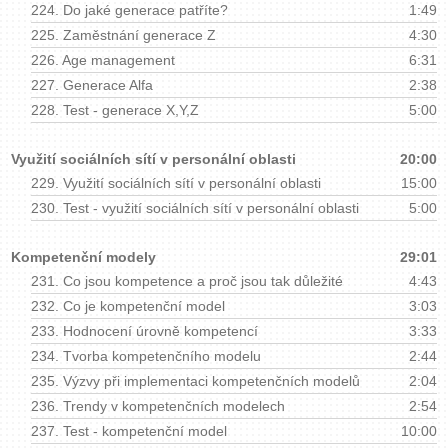
224.
Do jaké generace patříte?
1:49
225.
Zaměstnání generace Z
4:30
226.
Age management
6:31
227.
Generace Alfa
2:38
228.
Test - generace X,Y,Z
5:00
Využití sociálních sítí v personální oblasti
20:00
229.
Využití sociálních sítí v personální oblasti
15:00
230.
Test - využití sociálních sítí v personální oblasti
5:00
Kompetenční modely
29:01
231.
Co jsou kompetence a proč jsou tak důležité
4:43
232.
Co je kompetenční model
3:03
233.
Hodnocení úrovně kompetencí
3:33
234.
Tvorba kompetenčního modelu
2:44
235.
Výzvy při implementaci kompetenčních modelů
2:04
236.
Trendy v kompetenčních modelech
2:54
237.
Test - kompetenční model
10:00