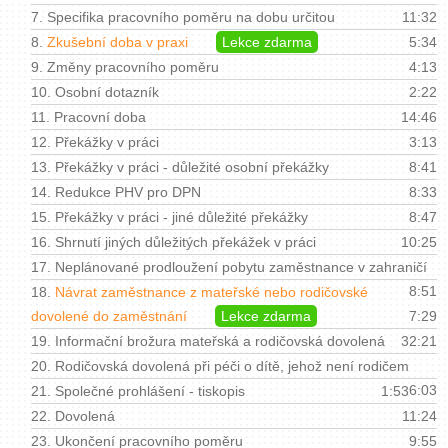
7.
Specifika pracovního poměru na dobu určitou
11:32
8.
Zkušební doba v praxi
Lekce zdarma
5:34
9.
Změny pracovního poměru
4:13
10.
Osobní dotazník
2:22
11.
Pracovní doba
14:46
12.
Překážky v práci
3:13
13.
Překážky v práci - důležité osobní překážky
8:41
14.
Redukce PHV pro DPN
8:33
15.
Překážky v práci - jiné důležité překážky
8:47
16.
Shrnutí jiných důležitých překážek v práci
10:25
17.
Neplánované prodloužení pobytu zaměstnance v zahraničí
8:51
18.
Návrat zaměstnance z mateřské nebo rodičovské
dovolené do zaměstnání
Lekce zdarma
7:29
19.
Informační brožura mateřská a rodičovská dovolená
32:21
20.
Rodičovská dovolená při péči o dítě, jehož není rodičem
6:03
21.
Společné prohlášení - tiskopis
1:53
22.
Dovolená
11:24
23.
Ukončení pracovního poměru
9:55