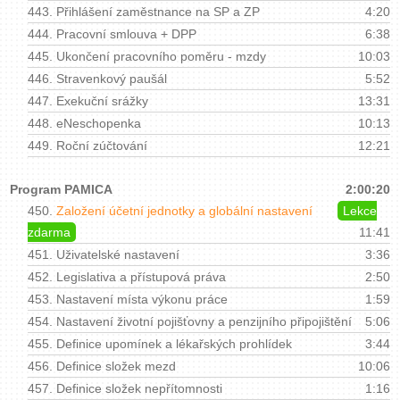
443.
Přihlášení zaměstnance na SP a ZP
4:20
444.
Pracovní smlouva + DPP
6:38
445.
Ukončení pracovního poměru - mzdy
10:03
446.
Stravenkový paušál
5:52
447.
Exekuční srážky
13:31
448.
eNeschopenka
10:13
449.
Roční zúčtování
12:21
Program PAMICA
2:00:20
450.
Založení účetní jednotky a globální nastavení
Lekce
zdarma
11:41
451.
Uživatelské nastavení
3:36
452.
Legislativa a přístupová práva
2:50
453.
Nastavení místa výkonu práce
1:59
454.
Nastavení životní pojišťovny a penzijního připojištění
5:06
455.
Definice upomínek a lékařských prohlídek
3:44
456.
Definice složek mezd
10:06
457.
Definice složek nepřítomnosti
1:16