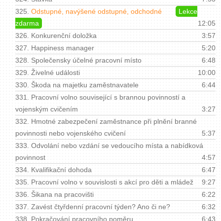
325.
Odstupné, navýšené odstupné, odchodné
Lekce
zdarma
12:05
326.
Konkurenční doložka
3:57
327.
Happiness manager
5:20
328.
Společensky účelné pracovní místo
6:48
329.
Živelné události
10:00
330.
Škoda na majetku zaměstnavatele
6:44
331.
Pracovní volno související s brannou povinností a
vojenským cvičením
3:27
332.
Hmotné zabezpečení zaměstnance při plnění branné
povinnosti nebo vojenského cvičení
5:37
333.
Odvolání nebo vzdání se vedoucího místa a nabídková
povinnost
4:57
334.
Kvalifikační dohoda
6:47
335.
Pracovní volno v souvislosti s akcí pro děti a mládež
9:27
336.
Šikana na pracovišti
6:22
337.
Zavést čtyřdenní pracovní týden? Ano či ne?
6:32
338.
Pokračování pracovního poměru
6:43