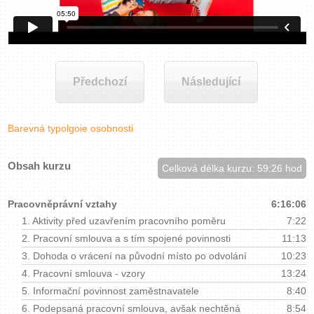
Zavřít menu
Předchozí
Následující
Barevná typolgoie osobnosti
Obsah kurzu
Celková délka kurzu: 59:26 hod
Pracovněprávní vztahy
6:16:06
1.
Aktivity před uzavřením pracovního poměru
7:22
2.
Pracovní smlouva a s tím spojené povinnosti
11:13
3.
Dohoda o vrácení na původní místo po odvolání
10:23
4.
Pracovní smlouva - vzory
13:24
5.
Informační povinnost zaměstnavatele
8:40
6.
Podepsaná pracovní smlouva, avšak nechtěná
8:54