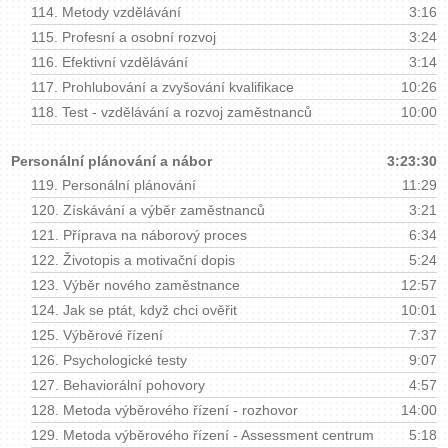
114.
Metody vzdělávání
3:16
115.
Profesní a osobní rozvoj
3:24
116.
Efektivní vzdělávání
3:14
117.
Prohlubování a zvyšování kvalifikace
10:26
118.
Test - vzdělávání a rozvoj zaměstnanců
10:00
Personální plánování a nábor
3:23:30
119.
Personální plánování
11:29
120.
Získávání a výběr zaměstnanců
3:21
121.
Příprava na náborový proces
6:34
122.
Životopis a motivační dopis
5:24
123.
Výběr nového zaměstnance
12:57
124.
Jak se ptát, když chci ověřit
10:01
125.
Výběrové řízení
7:37
126.
Psychologické testy
9:07
127.
Behaviorální pohovory
4:57
128.
Metoda výběrového řízení - rozhovor
14:00
129.
Metoda výběrového řízení - Assessment centrum
5:18