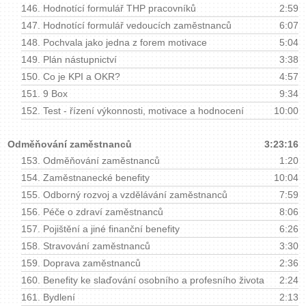
146.
Hodnotící formulář THP pracovníků
2:59
147.
Hodnotící formulář vedoucích zaměstnanců
6:07
148.
Pochvala jako jedna z forem motivace
5:04
149.
Plán nástupnictví
3:38
150.
Co je KPI a OKR?
4:57
151.
9 Box
9:34
152.
Test - řízení výkonnosti, motivace a hodnocení
10:00
Odměňování zaměstnanců
3:23:16
153.
Odměňování zaměstnanců
1:20
154.
Zaměstnanecké benefity
10:04
155.
Odborný rozvoj a vzdělávání zaměstnanců
7:59
156.
Péče o zdraví zaměstnanců
8:06
157.
Pojištění a jiné finanční benefity
6:26
158.
Stravování zaměstnanců
3:30
159.
Doprava zaměstnanců
2:36
160.
Benefity ke slaďování osobního a profesního života
2:24
161.
Bydlení
2:13