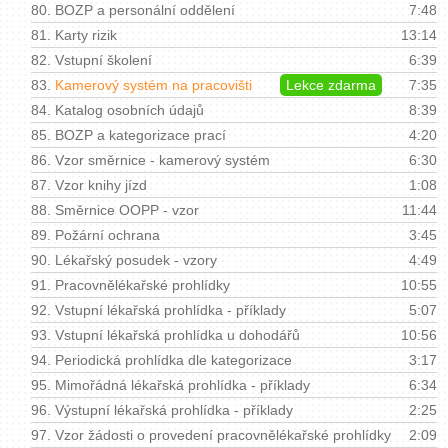
80.
BOZP a personální oddělení
7:48
81.
Karty rizik
13:14
82.
Vstupní školení
6:39
83.
Kamerový systém na pracovišti
Lekce zdarma
7:35
84.
Katalog osobních údajů
8:39
85.
BOZP a kategorizace prací
4:20
86.
Vzor směrnice - kamerový systém
6:30
87.
Vzor knihy jízd
1:08
88.
Směrnice OOPP - vzor
11:44
89.
Požární ochrana
3:45
90.
Lékařský posudek - vzory
4:49
91.
Pracovnělékařské prohlídky
10:55
92.
Vstupní lékařská prohlídka - příklady
5:07
93.
Vstupní lékařská prohlídka u dohodářů
10:56
94.
Periodická prohlídka dle kategorizace
3:17
95.
Mimořádná lékařská prohlídka - příklady
6:34
96.
Výstupní lékařská prohlídka - příklady
2:25
97.
Vzor žádosti o provedení pracovnělékařské prohlídky
2:09