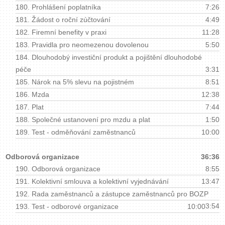
180.
Prohlášení poplatníka
7:26
181.
Žádost o roční zúčtování
4:49
182.
Firemní benefity v praxi
11:28
183.
Pravidla pro neomezenou dovolenou
5:50
184.
Dlouhodobý investiční produkt a pojištění dlouhodobé
péče
3:31
185.
Nárok na 5% slevu na pojistném
8:51
186.
Mzda
12:38
187.
Plat
7:44
188.
Společné ustanovení pro mzdu a plat
1:50
189.
Test - odměňování zaměstnanců
10:00
Odborová organizace
36:36
190.
Odborová organizace
8:55
191.
Kolektivní smlouva a kolektivní vyjednávání
13:47
192.
Rada zaměstnanců a zástupce zaměstnanců pro BOZP
3:54
193.
Test - odborové organizace
10:00