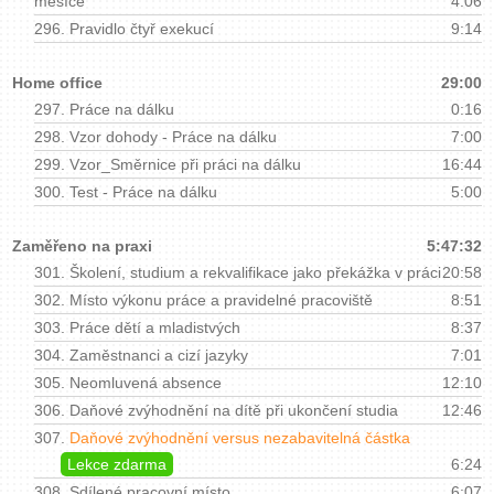
měsíce
4:06
296.
Pravidlo čtyř exekucí
9:14
Home office
29:00
297.
Práce na dálku
0:16
298.
Vzor dohody - Práce na dálku
7:00
299.
Vzor_Směrnice při práci na dálku
16:44
300.
Test - Práce na dálku
5:00
Zaměřeno na praxi
5:47:32
301.
Školení, studium a rekvalifikace jako překážka v práci
20:58
302.
Místo výkonu práce a pravidelné pracoviště
8:51
303.
Práce dětí a mladistvých
8:37
304.
Zaměstnanci a cizí jazyky
7:01
305.
Neomluvená absence
12:10
306.
Daňové zvýhodnění na dítě při ukončení studia
12:46
307.
Daňové zvýhodnění versus nezabavitelná částka
Lekce zdarma
6:24
308.
Sdílené pracovní místo
6:07