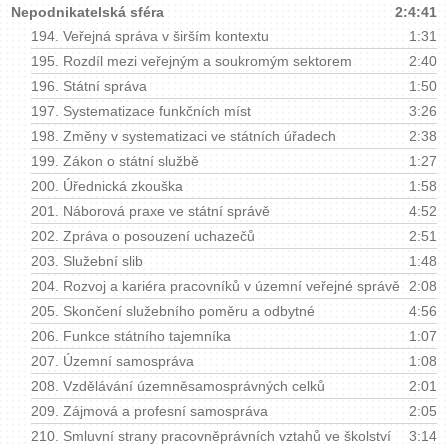
Nepodnikatelská sféra
2:4:41
194.
Veřejná správa v širším kontextu
1:31
195.
Rozdíl mezi veřejným a soukromým sektorem
2:40
196.
Státní správa
1:50
197.
Systematizace funkčních míst
3:26
198.
Změny v systematizaci ve státních úřadech
2:38
199.
Zákon o státní službě
1:27
200.
Úřednická zkouška
1:58
201.
Náborová praxe ve státní správě
4:52
202.
Zpráva o posouzení uchazečů
2:51
203.
Služební slib
1:48
204.
Rozvoj a kariéra pracovníků v územní veřejné správě
2:08
205.
Skončení služebního poměru a odbytné
4:56
206.
Funkce státního tajemníka
1:07
207.
Územní samospráva
1:08
208.
Vzdělávání územněsamosprávných celků
2:01
209.
Zájmová a profesní samospráva
2:05
210.
Smluvní strany pracovněprávních vztahů ve školství
3:14