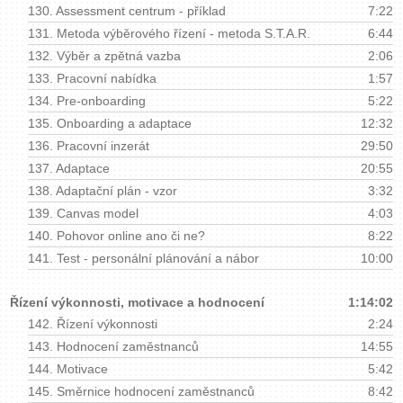
130.
Assessment centrum - příklad
7:22
131.
Metoda výběrového řízení - metoda S.T.A.R.
6:44
132.
Výběr a zpětná vazba
2:06
133.
Pracovní nabídka
1:57
134.
Pre-onboarding
5:22
135.
Onboarding a adaptace
12:32
136.
Pracovní inzerát
29:50
137.
Adaptace
20:55
138.
Adaptační plán - vzor
3:32
139.
Canvas model
4:03
140.
Pohovor online ano či ne?
8:22
141.
Test - personální plánování a nábor
10:00
Řízení výkonnosti, motivace a hodnocení
1:14:02
142.
Řízení výkonnosti
2:24
143.
Hodnocení zaměstnanců
14:55
144.
Motivace
5:42
145.
Směrnice hodnocení zaměstnanců
8:42