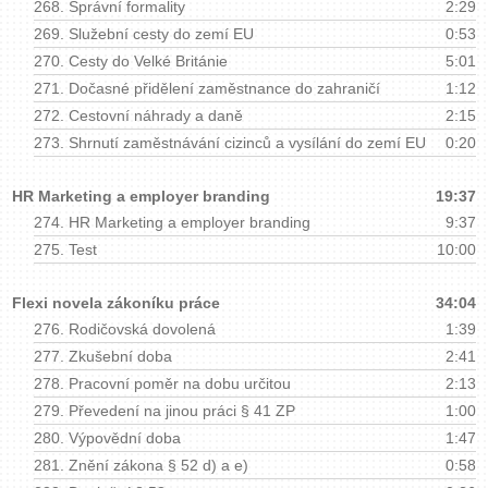
268.
Správní formality
2:29
269.
Služební cesty do zemí EU
0:53
270.
Cesty do Velké Británie
5:01
271.
Dočasné přidělení zaměstnance do zahraničí
1:12
272.
Cestovní náhrady a daně
2:15
273.
Shrnutí zaměstnávání cizinců a vysílání do zemí EU
0:20
HR Marketing a employer branding
19:37
274.
HR Marketing a employer branding
9:37
275.
Test
10:00
Flexi novela zákoníku práce
34:04
276.
Rodičovská dovolená
1:39
277.
Zkušební doba
2:41
278.
Pracovní poměr na dobu určitou
2:13
279.
Převedení na jinou práci § 41 ZP
1:00
280.
Výpovědní doba
1:47
281.
Znění zákona § 52 d) a e)
0:58