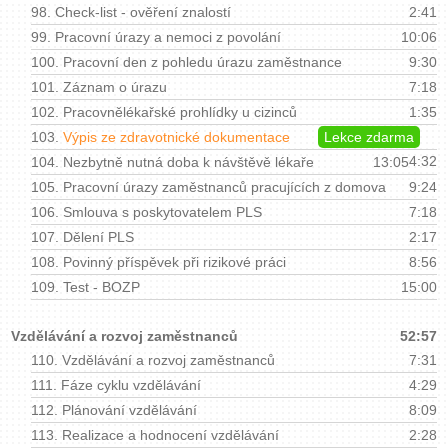
98.
Check-list - ověření znalostí
2:41
99.
Pracovní úrazy a nemoci z povolání
10:06
100.
Pracovní den z pohledu úrazu zaměstnance
9:30
101.
Záznam o úrazu
7:18
102.
Pracovnělékařské prohlídky u cizinců
1:35
103.
Výpis ze zdravotnické dokumentace
Lekce zdarma
4:32
104.
Nezbytně nutná doba k návštěvě lékaře
13:05
105.
Pracovní úrazy zaměstnanců pracujících z domova
9:24
106.
Smlouva s poskytovatelem PLS
7:18
107.
Dělení PLS
2:17
108.
Povinný příspěvek při rizikové práci
8:56
109.
Test - BOZP
15:00
Vzdělávání a rozvoj zaměstnanců
52:57
110.
Vzdělávání a rozvoj zaměstnanců
7:31
111.
Fáze cyklu vzdělávání
4:29
112.
Plánování vzdělávání
8:09
113.
Realizace a hodnocení vzdělávání
2:28