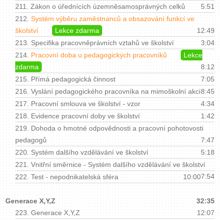
211.
Zákon o úřednících územněsamosprávných celků
5:51
212.
Systém výběru zaměstnanců a obsazování funkcí ve
školství
Lekce zdarma
12:49
213.
Specifika pracovněprávních vztahů ve školství
3:04
214.
Pracovní doba u pedagogických pracovníků
Lekce
zdarma
8:12
215.
Přímá pedagogická činnost
7:05
216.
Vyslání pedagogického pracovníka na mimoškolní akci
8:45
217.
Pracovní smlouva ve školství - vzor
4:34
218.
Evidence pracovní doby ve školství
1:42
219.
Dohoda o hmotné odpovědnosti a pracovní pohotovosti
pedagogů
7:47
220.
Systém dalšího vzdělávání ve školství
5:18
221.
Vnitřní směrnice - Systém dalšího vzdělávání ve školství
7:54
222.
Test - nepodnikatelská sféra
10:00
Generace X,Y,Z
32:35
223.
Generace X,Y,Z
12:07