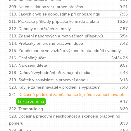
309.
Na co si dát pozor u práce přesčas
9:21
310.
Jakých chyb se dopouštíme při onboardingu
7:35
311.
Praktické příklady příplatků ke mzdě a platu
16:26
312.
Dohody o srážkách ze mzdy
7:57
313.
Zdanění náborových a motivačních příspěvků
5:54
314.
Překážky při pružné pracovní době
7:42
315.
Zaměstnanec ve vazbě a výkonu trestu odnětí svobody
4:28
316.
Chráněný účet
6:43
317.
Narození dítěte
9:57
318.
Daňové zvýhodnění při zahájení studia
4:48
319.
Svátek v souvislosti s pracovní dobou
6:13
320.
Kdy je zaměstnavatel v prodlení s výplatou?
7:48
321.
Dočasné přidělení zaměstnance k jinému zaměstnavateli
Lekce zdarma
9:17
322.
Teambuilding
6:30
323.
Dočasná pracovní neschopnost a skončení pracovního
poměru
9:39
324.
Stávka
7:53