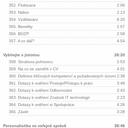
352.
Fluktuace
2:06
353.
Nábor
2:13
354.
Vzdělávání
6:20
355.
Benefity
2:57
356.
BOZP
2:58
357.
A co dál?
4:54
Vybírejte s jistotou
26:20
358.
Struktura pohovoru
2:53
359.
Na co se zaměřit v CV
4:01
360.
Definice klíčových kompetencí a požadovaných úrovní
2:38
361.
Dotazy k ověření Postoje/Přístupu k práci
3:48
362.
Dotazy k ověření Odbornostni
2:43
363.
Dotazy k ověření Znalosti IT technologií
2:23
364.
Dotazy k ověření si Spolupráce
4:26
365.
Závěr
3:28
Personalistika ve veřejné správě
38:46