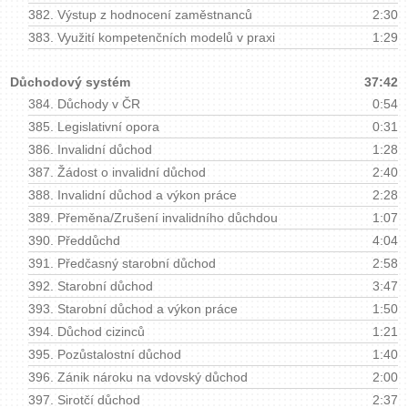
382.
Výstup z hodnocení zaměstnanců
2:30
383.
Využití kompetenčních modelů v praxi
1:29
Důchodový systém
37:42
384.
Důchody v ČR
0:54
385.
Legislativní opora
0:31
386.
Invalidní důchod
1:28
387.
Žádost o invalidní důchod
2:40
388.
Invalidní důchod a výkon práce
2:28
389.
Přeměna/Zrušení invalidního důchdou
1:07
390.
Předdůchd
4:04
391.
Předčasný starobní důchod
2:58
392.
Starobní důchod
3:47
393.
Starobní důchod a výkon práce
1:50
394.
Důchod cizinců
1:21
395.
Pozůstalostní důchod
1:40
396.
Zánik nároku na vdovský důchod
2:00
397.
Sirotčí důchod
2:37