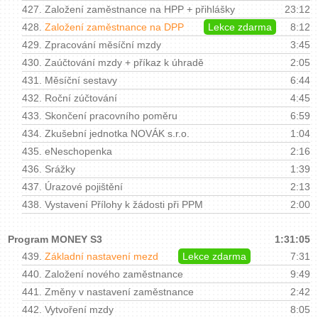
427.
Založení zaměstnance na HPP + přihlášky
23:12
428.
Založení zaměstnance na DPP
Lekce zdarma
8:12
429.
Zpracování měsíční mzdy
3:45
430.
Zaúčtování mzdy + příkaz k úhradě
2:05
431.
Měsíční sestavy
6:44
432.
Roční zúčtování
4:45
433.
Skončení pracovního poměru
6:59
434.
Zkušební jednotka NOVÁK s.r.o.
1:04
435.
eNeschopenka
2:16
436.
Srážky
1:39
437.
Úrazové pojištění
2:13
438.
Vystavení Přílohy k žádosti při PPM
2:00
Program MONEY S3
1:31:05
439.
Základní nastavení mezd
Lekce zdarma
7:31
440.
Založení nového zaměstnance
9:49
441.
Změny v nastavení zaměstnance
2:42
442.
Vytvoření mzdy
8:05