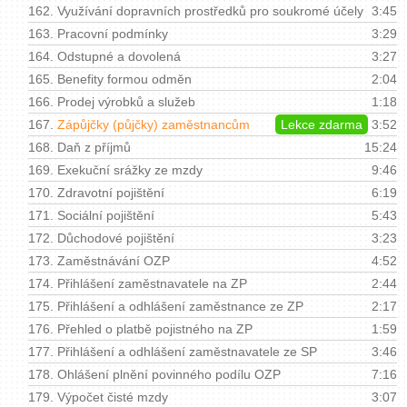
162.
Využívání dopravních prostředků pro soukromé účely
3:45
163.
Pracovní podmínky
3:29
164.
Odstupné a dovolená
3:27
165.
Benefity formou odměn
2:04
166.
Prodej výrobků a služeb
1:18
167.
Zápůjčky (půjčky) zaměstnancům
Lekce zdarma
3:52
168.
Daň z příjmů
15:24
169.
Exekuční srážky ze mzdy
9:46
170.
Zdravotní pojištění
6:19
171.
Sociální pojištění
5:43
172.
Důchodové pojištění
3:23
173.
Zaměstnávání OZP
4:52
174.
Přihlášení zaměstnavatele na ZP
2:44
175.
Přihlášení a odhlášení zaměstnance ze ZP
2:17
176.
Přehled o platbě pojistného na ZP
1:59
177.
Přihlášení a odhlášení zaměstnavatele ze SP
3:46
178.
Ohlášení plnění povinného podílu OZP
7:16
179.
Výpočet čisté mzdy
3:07