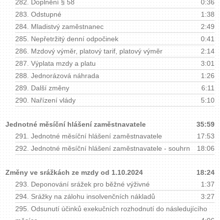
282.
Doplnění § 58
0:36
283.
Odstupné
1:38
284.
Mladistvý zaměstnanec
2:49
285.
Nepřetržitý denní odpočinek
0:41
286.
Mzdový výměr, platový tarif, platový výměr
2:14
287.
Výplata mzdy a platu
3:01
288.
Jednorázová náhrada
1:26
289.
Další změny
6:11
290.
Nařízení vlády
5:10
Jednotné měsíční hlášení zaměstnavatele
35:59
291.
Jednotné měsíční hlášení zaměstnavatele
17:53
292.
Jednotné měsíční hlášení zaměstnavatele - souhrn
18:06
Změny ve srážkách ze mzdy od 1.10.2024
18:24
293.
Deponování srážek pro běžné výživné
1:37
294.
Srážky na zálohu insolvenčních nákladů
3:27
295.
Odsunutí účinků exekučních rozhodnutí do následujícího