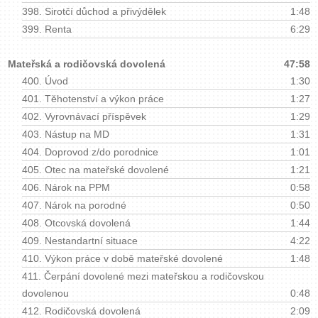
398.
Sirotčí důchod a přivýdělek
1:48
399.
Renta
6:29
Mateřská a rodičovská dovolená
47:58
400.
Úvod
1:30
401.
Těhotenství a výkon práce
1:27
402.
Vyrovnávací příspěvek
1:29
403.
Nástup na MD
1:31
404.
Doprovod z/do porodnice
1:01
405.
Otec na mateřské dovolené
1:21
406.
Nárok na PPM
0:58
407.
Nárok na porodné
0:50
408.
Otcovská dovolená
1:44
409.
Nestandartní situace
4:22
410.
Výkon práce v době mateřské dovolené
1:48
411.
Čerpání dovolené mezi mateřskou a rodičovskou
dovolenou
0:48
412.
Rodičovská dovolená
2:09