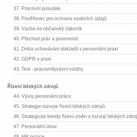
37.
Pracovní posudek
38.
Pověřenec pro ochranu osobních údajů
39.
Vazba na občanský zákoník
40.
Přechod práv a povinností
41.
Doba uchovávání dokladů v personální praxi
42.
GDPR v praxi
43.
Test - pracovněprávní vztahy
Řízení lidských zdrojů
44.
Vývoj personální práce
45.
Strategie rozvoje řízení lidských zdrojů
46.
Strategické trendy řízení změn v rozvoji lidských zdro
47.
Personální útvar
48.
HR pozice