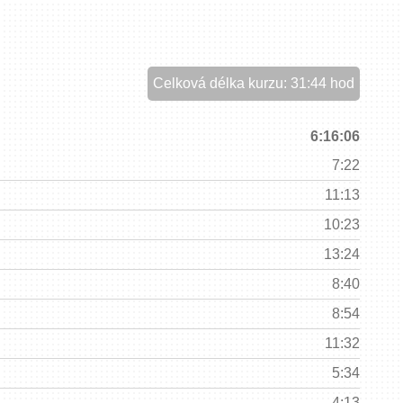
Celková délka kurzu: 31:44 hod
6:16:06
7:22
11:13
10:23
13:24
8:40
8:54
11:32
5:34
4:13