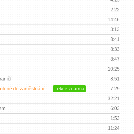
2:22
14:46
3:13
8:41
8:33
8:47
10:25
aničí
8:51
volené do zaměstnání
Lekce zdarma
7:29
32:21
čem
6:03
1:53
11:24