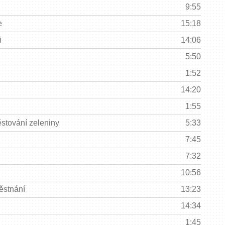
9:55
e
15:18
i
14:06
5:50
1:52
14:20
1:55
ěstování zeleniny
5:33
7:45
7:32
10:56
ěstnání
13:23
14:34
1:45