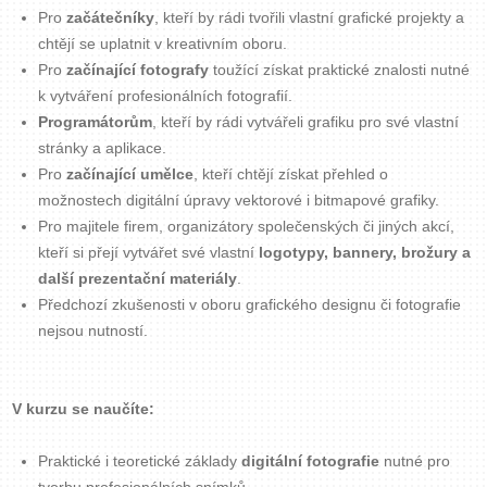
Pro
začátečníky
, kteří by rádi tvořili vlastní grafické projekty a
Zavřít menu
chtějí se uplatnit v kreativním oboru.
Pro
začínající fotografy
toužící získat praktické znalosti nutné
k vytváření profesionálních fotografií.
Programátorům
, kteří by rádi vytvářeli grafiku pro své vlastní
stránky a aplikace.
Pro
začínající umělce
, kteří chtějí získat přehled o
možnostech digitální úpravy vektorové i bitmapové grafiky.
Pro majitele firem, organizátory společenských či jiných akcí,
kteří si přejí vytvářet své vlastní
logotypy, bannery, brožury a
další prezentační materiály
.
Předchozí zkušenosti v oboru grafického designu či fotografie
nejsou nutností.
V kurzu se naučíte:
Praktické i teoretické základy
digitální fotografie
nutné pro