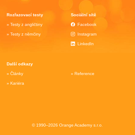
Rozřazovací testy
Sociální sítě
Testy z angličtiny
Facebook
Testy z němčiny
Instagram
LinkedIn
Další odkazy
Články
Reference
Kariéra
© 1990–2026 Orange Academy s.r.o.