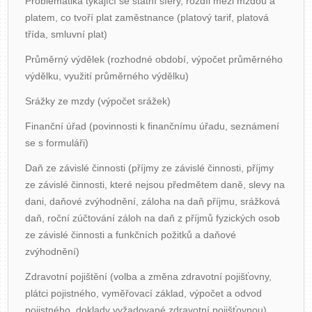
Problematika týkající se státní sféry, rozdíl mezi mzdou a
platem, co tvoří plat zaměstnance (platový tarif, platová
třída, smluvní plat)
Průměrný výdělek (rozhodné období, výpočet průměrného
výdělku, využití průměrného výdělku)
Srážky ze mzdy (výpočet srážek)
Finanční úřad (povinnosti k finančnímu úřadu, seznámení
se s formuláři)
Daň ze závislé činnosti (příjmy ze závislé činnosti, příjmy
ze závislé činnosti, které nejsou předmětem daně, slevy na
dani, daňové zvýhodnění, záloha na daň příjmu, srážková
daň, roční zúčtování záloh na daň z příjmů fyzických osob
ze závislé činnosti a funkčních požitků a daňové
zvýhodnění)
Zdravotní pojištění (volba a změna zdravotní pojišťovny,
plátci pojistného, vyměřovací základ, výpočet a odvod
pojistného, doklady vyžadované zdravotní pojišťovnou)