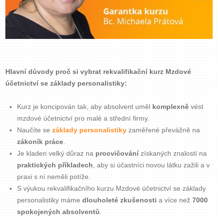
Hlavní důvody proč si vybrat rekvalifikační kurz Mzdové
účetnictví se základy personalistiky:
Kurz je koncipován tak, aby absolvent uměl
komplexně
vést
mzdové účetnictví pro malé a střední firmy.
Naučíte se
základy personalistiky
zaměřené převážně na
zákoník práce
.
Je kladen velký důraz na
procvičování
získaných znalostí na
praktických příkladech
, aby si účastníci novou látku zažili a v
praxi s ní neměli potíže.
S výukou rekvalifikačního kurzu Mzdové účetnictví se základy
personalistiky máme
dlouholeté zkušenosti
a více než
7000
spokojených absolventů
.