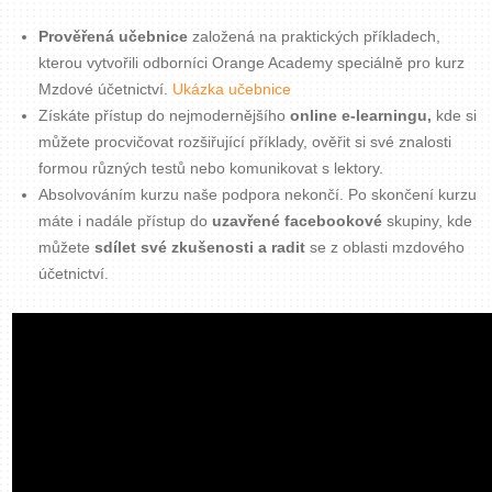
Prověřená učebnice
založená na praktických příkladech,
kterou vytvořili odborníci Orange Academy speciálně pro kurz
Mzdové účetnictví.
Ukázka učebnice
Získáte přístup do nejmodernějšího
online e-learningu,
kde si
můžete procvičovat rozšiřující příklady, ověřit si své znalosti
formou různých testů nebo komunikovat s lektory.
Absolvováním kurzu naše podpora nekončí. Po skončení kurzu
máte i nadále přístup do
uzavřené facebookové
skupiny, kde
můžete
sdílet své zkušenosti a radit
se z oblasti mzdového
účetnictví.