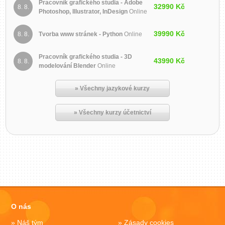
Pracovník grafického studia - Adobe
32990 Kč
8. 8.
Photoshop, Illustrator, InDesign
Online
39990 Kč
8. 8.
Tvorba www stránek - Python
Online
Pracovník grafického studia - 3D
43990 Kč
8. 8.
modelování Blender
Online
» Všechny jazykové kurzy
» Všechny kurzy účetnictví
O nás
Náš tým
Zásady cookies