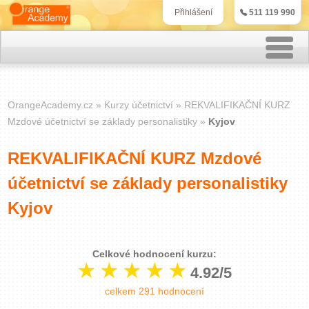
511 119 990
Přihlášení
Rekvalifikační kurzy
OrangeAcademy.cz
Kurzy účetnictví
REKVALIFIKAČNÍ KURZ
Kurzy účetnictví
Mzdové účetnictví se základy personalistiky
Kyjov
Kurzy personalistiky
REKVALIFIKAČNÍ KURZ Mzdové
účetnictví se základy personalistiky
Kurzy marketingu
Kyjov
IT kurzy
Celkové hodnocení kurzu:
Jazykové kurzy
4.92/5
Kontakt
celkem
291
hodnocení