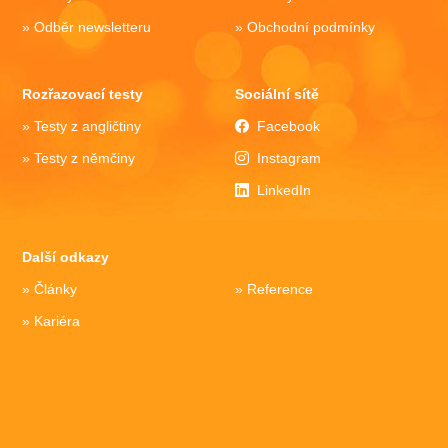
Odběr newsletteru
Obchodní podmínky
Rozřazovací testy
Sociální sítě
Testy z angličtiny
Facebook
Testy z němčiny
Instagram
LinkedIn
Další odkazy
Články
Reference
Kariéra