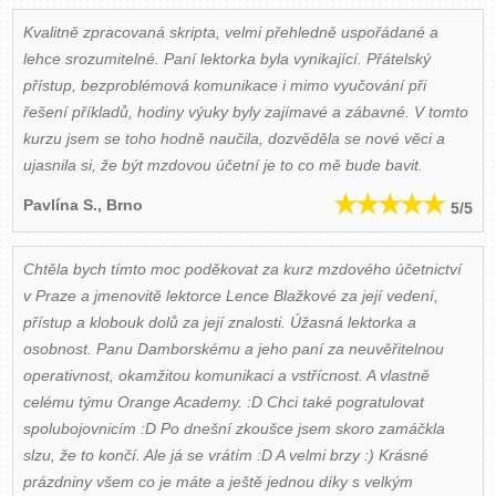
Kvalitně zpracovaná skripta, velmi přehledně uspořádané a
lehce srozumitelné. Paní lektorka byla vynikající. Přátelský
přístup, bezproblémová komunikace i mimo vyučování při
řešení příkladů, hodiny výuky byly zajímavé a zábavné. V tomto
kurzu jsem se toho hodně naučila, dozvěděla se nové věci a
ujasnila si, že být mzdovou účetní je to co mě bude bavit.
Pavlína S.
, Brno
5
/5
Chtěla bych tímto moc poděkovat za kurz mzdového účetnictví
v Praze a jmenovitě lektorce Lence Blažkové za její vedení,
přístup a klobouk dolů za její znalosti. Úžasná lektorka a
osobnost. Panu Damborskému a jeho paní za neuvěřitelnou
operativnost, okamžitou komunikaci a vstřícnost. A vlastně
celému týmu Orange Academy. :D Chci také pogratulovat
spolubojovnicím :D Po dnešní zkoušce jsem skoro zamáčkla
slzu, že to končí. Ale já se vrátím :D A velmi brzy :) Krásné
prázdniny všem co je máte a ještě jednou díky s velkým