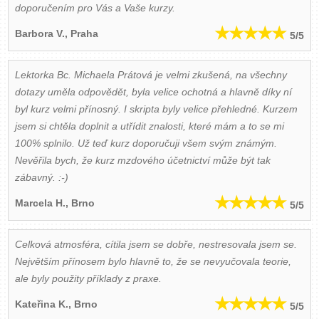
doporučením pro Vás a Vaše kurzy.
Barbora V.
, Praha
5
/5
Lektorka Bc. Michaela Prátová je velmi zkušená, na všechny
dotazy uměla odpovědět, byla velice ochotná a hlavně díky ní
byl kurz velmi přínosný. I skripta byly velice přehledné. Kurzem
jsem si chtěla doplnit a utřídit znalosti, které mám a to se mi
100% splnilo. Už teď kurz doporučuji všem svým známým.
Nevěřila bych, že kurz mzdového účetnictví může být tak
zábavný. :-)
Marcela H.
, Brno
5
/5
Celková atmosféra, cítila jsem se dobře, nestresovala jsem se.
Největším přínosem bylo hlavně to, že se nevyučovala teorie,
ale byly použity příklady z praxe.
Kateřina K.
, Brno
5
/5