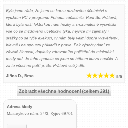
Byla jsem ráda, že jsem se kurzu mzdového účetnictví s
využitím PC v programu Pohoda zúčastnila. Paní Bc. Prátová,
která byla naší lektorkou nám hezky a srozumitelně vysvětlila
vše co se mzdového účetnictví týká, nejvíce mi zajímaly i
srážky,co se týče exekucí, ty nám byly velmi dobře vysvětleny ,
hlavně i na spoustu příkladů z praxe. Pak výpočty daní ze
závislé činnosti, doplatky zdravotního pojištění do minimální
mzdy atd. Je toho spousta co jsem se během kurzu naučila. A
za to všechno patří p. Bc. Prátové velký dík.
Jiřina D.
, Brno
5
/5
Zobrazit všechna hodnocení (celkem 291)
Adresa školy
Masarykovo nám. 34/3, Kyjov 69701