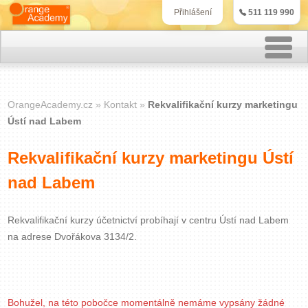
511 119 990
Přihlášení
Rekvalifikační kurzy
OrangeAcademy.cz
Kontakt
Rekvalifikační kurzy marketingu
Kurzy účetnictví
Ústí nad Labem
Kurzy personalistiky
Rekvalifikační kurzy marketingu Ústí
nad Labem
Kurzy marketingu
IT kurzy
Rekvalifikační kurzy účetnictví probíhají v centru Ústí nad Labem
na adrese Dvořákova 3134/2.
Jazykové kurzy
Kontakt
Bohužel, na této pobočce momentálně nemáme vypsány žádné