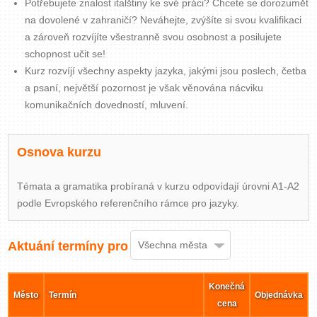
Potřebujete znalost italštiny ke své práci? Chcete se dorozumět
Zavřít menu
na dovolené v zahraničí? Neváhejte, zvýšíte si svou kvalifikaci
a zároveň rozvíjíte všestranně svou osobnost a posilujete
schopnost učit se!
Kurz rozvíjí všechny aspekty jazyka, jakými jsou poslech, četba
a psaní, největší pozornost je však věnována nácviku
komunikačních dovedností, mluvení.
Osnova kurzu
Témata a gramatika probíraná v kurzu odpovídají úrovni A1-A2
podle Evropského referenčního rámce pro jazyky.
Aktuání termíny pro
Všechna města
Konečná
Město
Termín
Objednávka
cena