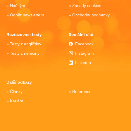
Náš tým
Zásady cookies
Odběr newsletteru
Obchodní podmínky
Rozřazovací testy
Sociální sítě
Testy z angličtiny
Facebook
Testy z němčiny
Instagram
LinkedIn
Další odkazy
Články
Reference
Kariéra