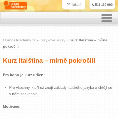
511 119 990
Přihlášení
Rekvalifikační kurzy
OrangeAcademy.cz
Jazykové kurzy
Kurz Italština – mírně
Kurzy účetnictví
pokročilí
Kurzy personalistiky
Kurz Italština – mírně pokročilí
Kurzy marketingu
Pro koho je kurz určen:
IT kurzy
Pro všechny, kteří už znají základy italského jazyka a chtějí se
v něm zdokonalit.
Jazykové kurzy
Motivace:
Kontakt