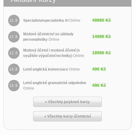
49990 Kč
11. 8.
Specialista/specialistka AI
Online
Mzdové účetnictví se základy
14990 Kč
12. 8.
personalistiky
Online
Mzdový účetní / mzdová účetní (s
18990 Kč
12. 8.
využitím výpočetní techniky)
Online
490 Kč
13. 8.
Letní anglická konverzace
Online
Letní anglické gramatické odpoledne
490 Kč
13. 8.
Online
» Všechny jazykové kurzy
» Všechny kurzy účetnictví