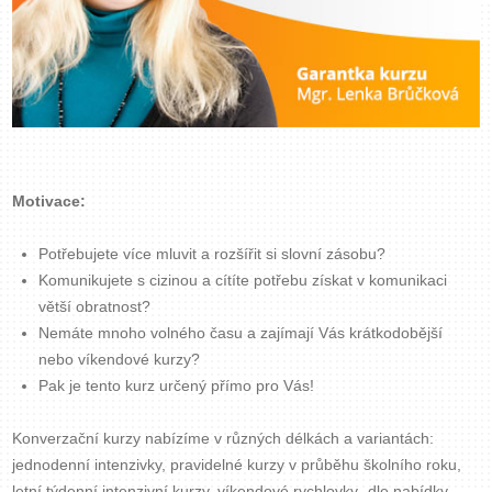
Motivace:
Potřebujete více mluvit a rozšířit si slovní zásobu?
Komunikujete s cizinou a cítíte potřebu získat v komunikaci
větší obratnost?
Nemáte mnoho volného času a zajímají Vás krátkodobější
nebo víkendové kurzy?
Pak je tento kurz určený přímo pro Vás!
Konverzační kurzy nabízíme v různých délkách a variantách:
jednodenní intenzivky, pravidelné kurzy v průběhu školního roku,
letní týdenní intenzivní kurzy, víkendové rychlovky- dle nabídky.