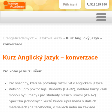
511 119 990
Přihlášení
Rekvalifikační kurzy
OrangeAcademy.cz
Jazykové kurzy
Kurz Anglický jazyk –
Kurzy účetnictví
konverzace
Kurzy personalistiky
Kurz Anglický jazyk – konverzace
Kurzy marketingu
Pro koho je kurz určen:
IT kurzy
Pro všechny, kteří se potřebují rozmluvit v anglickém jazyce.
Většinou pro pokročilejší studenty (B1-B2), některé kurzy však
Jazykové kurzy
mohou být určeny i pro studenty nižších úrovní (A1-A2).
Specifika jednotlivých kurzů budou upřesněna v dalších
Kontakt
materiálech (na facebooku, v mailech nebo na základě